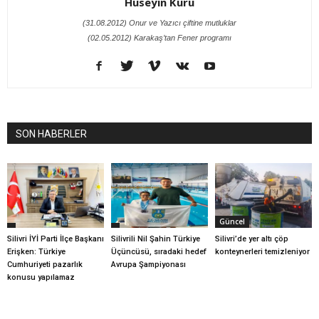
Hüseyin Kuru
(31.08.2012) Onur ve Yazıcı çiftine mutluklar
(02.05.2012) Karakaş’tan Fener programı
SON HABERLER
Güncel
Silivri İYİ Parti İlçe Başkanı
Silivrili Nil Şahin Türkiye
Silivri’de yer altı çöp
Erişken: Türkiye
Üçüncüsü, sıradaki hedef
konteynerleri temizleniyor
Cumhuriyeti pazarlık
Avrupa Şampiyonası
konusu yapılamaz