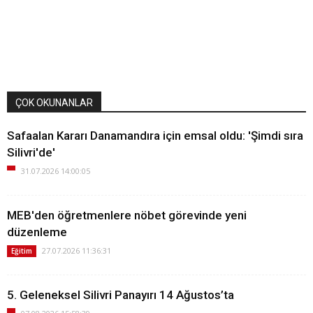
ÇOK OKUNANLAR
Safaalan Kararı Danamandıra için emsal oldu: 'Şimdi sıra
Silivri'de'
31.07.2026 14:00:05
MEB'den öğretmenlere nöbet görevinde yeni
düzenleme
27.07.2026 11:36:31
Eğitim
5. Geleneksel Silivri Panayırı 14 Ağustos’ta