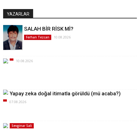
YAZARLAR
SALAH BİR RİSK Mİ?
10.08.2026
Ferhan Tezcan
10.08.2026
Yapay zeka doğal itimatla görüldü (mü acaba?)
07.08.2026
Sevginar Sali