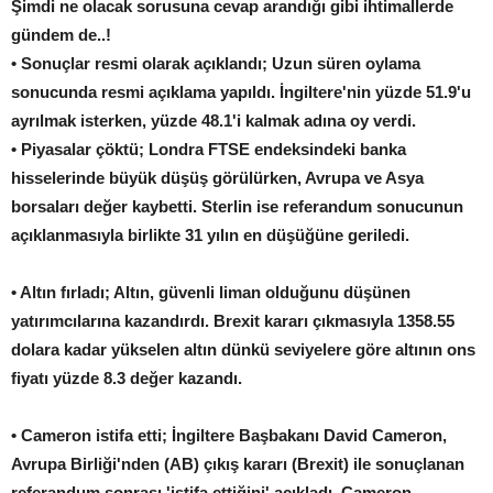
Şimdi ne olacak sorusuna cevap arandığı gibi ihtimallerde
gündem de..!
• Sonuçlar resmi olarak açıklandı; Uzun süren oylama
sonucunda resmi açıklama yapıldı. İngiltere'nin yüzde 51.9'u
ayrılmak isterken, yüzde 48.1'i kalmak adına oy verdi.
• Piyasalar çöktü; Londra FTSE endeksindeki banka
hisselerinde büyük düşüş görülürken, Avrupa ve Asya
borsaları değer kaybetti. Sterlin ise referandum sonucunun
açıklanmasıyla birlikte 31 yılın en düşüğüne geriledi.
• Altın fırladı; Altın, güvenli liman olduğunu düşünen
yatırımcılarına kazandırdı. Brexit kararı çıkmasıyla 1358.55
dolara kadar yükselen altın dünkü seviyelere göre altının ons
fiyatı yüzde 8.3 değer kazandı.
• Cameron istifa etti; İngiltere Başbakanı David Cameron,
Avrupa Birliği'nden (AB) çıkış kararı (Brexit) ile sonuçlanan
referandum sonrası 'istifa ettiğini' açıkladı. Cameron,