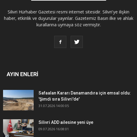
Silivri Hürhaber Gazetesi resmi internet sitesidir. Silivri'ye ilişkin
haber, etkinlik ve duyurular yayınlar. Gazetemiz Basın ilke ve ahlak
kurallarına uymaya söz vermiştir.
AYIN ENLERİ
Safaalan Kararı Danamandıra için emsal oldu:
'Şimdi sıra Silivri'de'
31.07.2026 14:00:05
Silivri ADD ailesine yeni üye
09.07.2026 16:08:01