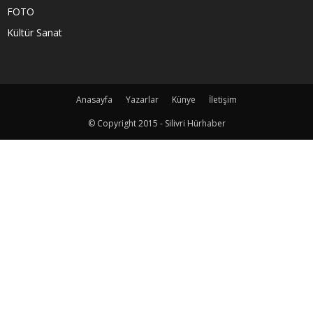
FOTO
Kültür Sanat
Anasayfa
Yazarlar
Künye
İletişim
© Copyright 2015 - Silivri Hürhaber