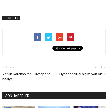
ETİKETLER
« Önceki
Sonraki »
Yetkin Karakaş’tan Silivrispor’a
Fiyat pahalılığı algım yok oldu!
hediye
SON HABERLER