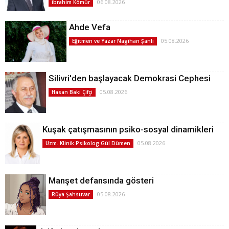
06.08.2026
İbrahim Kömür
Ahde Vefa
05.08.2026
Eğitmen ve Yazar Nagihan Şanlı
Silivri'den başlayacak Demokrasi Cephesi
05.08.2026
Hasan Baki Çifçi
Kuşak çatışmasının psiko-sosyal dinamikleri
05.08.2026
Uzm. Klinik Psikolog Gül Dümen
Manşet defansında gösteri
05.08.2026
Rüya Şahsuvar