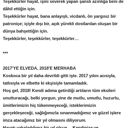
Teşekkürler hayat, işini severek yapan şanslı azınlığa beni de
dâhil ettiğin için.
Teşekkürler hayat, bana anlayışlı, vicdanlı, ön yargısız bir
patroniçe; içiyle dışı bir, açık yürekli dostlardan oluşan bir
dünya bahşettiğin için.
Teşekkürler, teşekkürler, teşekkürler…
***
2017'YE ELVEDA,
2018'E MERHABA
Koskoca bir yıl daha devrildi gitti işte. 2017 yılını acısıyla,
tatlısıyla ve elbette ki ekşisiyle tamamladık.
Hoş gel, 2018! Kendi adıma getirdiği artıların tüm eksileri
unutturacağı, belki yorgun, yine de mutlu, umutlu, huzurlu,
ümitlerimizin hiç tükenmeyeceği, isteklerimizin
gerçekleşeceği, sağlığımızla sınanmadığımız ve güzel işlere
imza atacağımız bir yıl olmasını diliyorum.
Hayatı yakaladığınız bir yıl olsun…
Kendinize ve