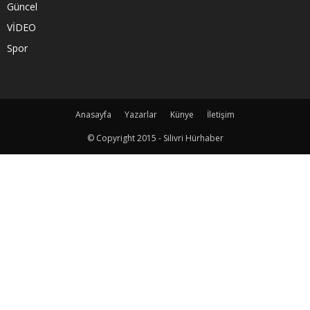
Güncel
VİDEO
Spor
Anasayfa
Yazarlar
Künye
İletişim
© Copyright 2015 - Silivri Hürhaber