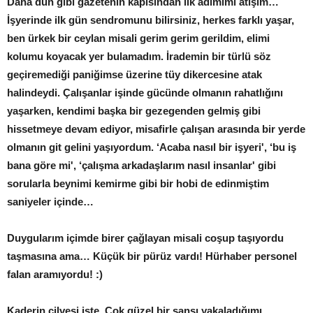
Daha dün gibi gazetenin kapısından ilk adımımı atışım…
İşyerinde ilk gün sendromunu bilirsiniz, herkes farklı yaşar,
ben ürkek bir ceylan misali gerim gerim gerildim, elimi
kolumu koyacak yer bulamadım. İrademin bir türlü söz
geçiremediği paniğimse üzerine tüy dikercesine atak
halindeydi. Çalışanlar işinde gücünde olmanın rahatlığını
yaşarken, kendimi başka bir gezegenden gelmiş gibi
hissetmeye devam ediyor, misafirle çalışan arasında bir yerde
olmanın git gelini yaşıyordum. ‘Acaba nasıl bir işyeri', ‘bu iş
bana göre mi', ‘çalışma arkadaşlarım nasıl insanlar' gibi
sorularla beynimi kemirme gibi bir hobi de edinmiştim
saniyeler içinde…
Duygularım içimde birer çağlayan misali coşup taşıyordu
taşmasına ama… Küçük bir pürüz vardı! Hürhaber personel
falan aramıyordu! :)
Kaderin cilvesi işte. Çok güzel bir şansı yakaladığımı