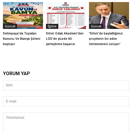
Güncel
Eğitim
Güncel
Selimpaşa'da Topatan
Silivri Odak Akademi'den
'Silivri'de başlattığımız
Kavunu Ve Bamya Şöleni
LGS'de yüzde 60
projelerin bir adım
başlıyor
yerleştirme başarısı
ilerlememesi üzüyor'
YORUM YAP