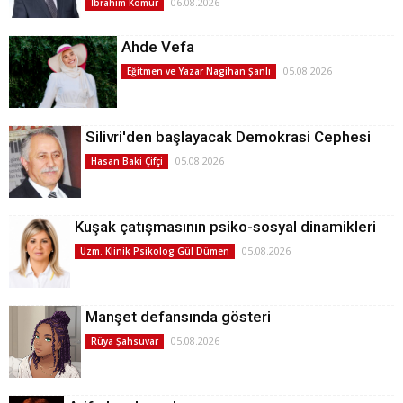
06.08.2026
İbrahim Kömür
Ahde Vefa
05.08.2026
Eğitmen ve Yazar Nagihan Şanlı
Silivri'den başlayacak Demokrasi Cephesi
05.08.2026
Hasan Baki Çifçi
Kuşak çatışmasının psiko-sosyal dinamikleri
05.08.2026
Uzm. Klinik Psikolog Gül Dümen
Manşet defansında gösteri
05.08.2026
Rüya Şahsuvar