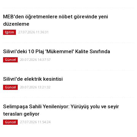
MEB'den öğretmenlere nöbet görevinde yeni
düzenleme
27.07.2026 11:36:31
Eğitim
Silivri'deki 10 Plaj 'Mükemmel' Kalite Sınıfında
20.07.2026 14:37:57
Güncel
Silivri'de elektrik kesintisi
20.07.2026 13:21:32
Güncel
Selimpaşa Sahili Yenileniyor: Yürüyüş yolu ve seyir
terasları geliyor
27.07.2026 11:54:24
Güncel