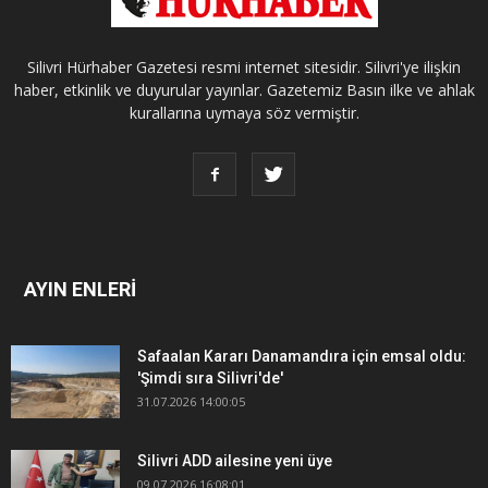
Silivri Hürhaber Gazetesi resmi internet sitesidir. Silivri'ye ilişkin
haber, etkinlik ve duyurular yayınlar. Gazetemiz Basın ilke ve ahlak
kurallarına uymaya söz vermiştir.
AYIN ENLERİ
Safaalan Kararı Danamandıra için emsal oldu:
'Şimdi sıra Silivri'de'
31.07.2026 14:00:05
Silivri ADD ailesine yeni üye
09.07.2026 16:08:01