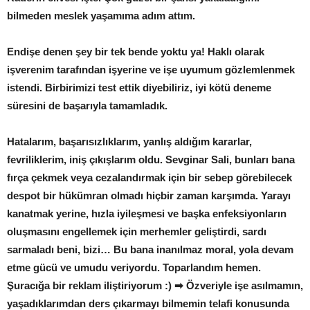
bilmeden meslek yaşamıma adım attım.
Endişe denen şey bir tek bende yoktu ya! Haklı olarak
işverenim tarafından işyerine ve işe uyumum gözlemlenmek
istendi. Birbirimizi test ettik diyebiliriz, iyi kötü deneme
süresini de başarıyla tamamladık.
Hatalarım, başarısızlıklarım, yanlış aldığım kararlar,
fevriliklerim, iniş çıkışlarım oldu. Sevginar Sali, bunları bana
fırça çekmek veya cezalandırmak için bir sebep görebilecek
despot bir hükümran olmadı hiçbir zaman karşımda. Yarayı
kanatmak yerine, hızla iyileşmesi ve başka enfeksiyonların
oluşmasını engellemek için merhemler geliştirdi, sardı
sarmaladı beni, bizi… Bu bana inanılmaz moral, yola devam
etme gücü ve umudu veriyordu. Toparlandım hemen.
Şuracığa bir reklam iliştiriyorum :) ➡ Özveriyle işe asılmamın,
yaşadıklarımdan ders çıkarmayı bilmemin telafi konusunda