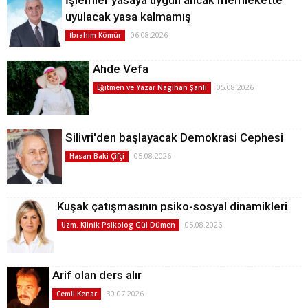
uyulacak yasa kalmamış
06.08.2026
İbrahim Kömür
Ahde Vefa
05.08.2026
Eğitmen ve Yazar Nagihan Şanlı
Silivri'den başlayacak Demokrasi Cephesi
05.08.2026
Hasan Baki Çifçi
Kuşak çatışmasının psiko-sosyal dinamikleri
05.08.2026
Uzm. Klinik Psikolog Gül Dümen
Arif olan ders alır
30.07.2026
Cemil Kenar