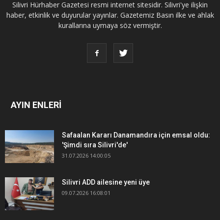
Silivri Hürhaber Gazetesi resmi internet sitesidir. Silivri'ye ilişkin
haber, etkinlik ve duyurular yayınlar. Gazetemiz Basın ilke ve ahlak
kurallarına uymaya söz vermiştir.
AYIN ENLERİ
Safaalan Kararı Danamandıra için emsal oldu:
'Şimdi sıra Silivri'de'
31.07.2026 14:00:05
Silivri ADD ailesine yeni üye
09.07.2026 16:08:01