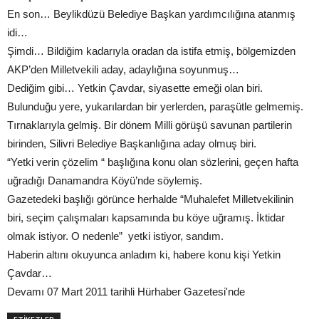
En son… Beylikdüzü Belediye Başkan yardımcılığına atanmış
idi…
Şimdi… Bildiğim kadarıyla oradan da istifa etmiş, bölgemizden
AKP’den Milletvekili aday, adaylığına soyunmuş…
Dediğim gibi… Yetkin Çavdar, siyasette emeği olan biri.
Bulunduğu yere, yukarılardan bir yerlerden, paraşütle gelmemiş.
Tırnaklarıyla gelmiş. Bir dönem Milli görüşü savunan partilerin
birinden, Silivri Belediye Başkanlığına aday olmuş biri.
“Yetki verin çözelim “ başlığına konu olan sözlerini, geçen hafta
uğradığı Danamandra Köyü’nde söylemiş.
Gazetedeki başlığı görünce herhalde “Muhalefet Milletvekilinin
biri, seçim çalışmaları kapsamında bu köye uğramış. İktidar
olmak istiyor. O nedenle” yetki istiyor, sandım.
Haberin altını okuyunca anladım ki, habere konu kişi Yetkin
Çavdar…
Devamı 07 Mart 2011 tarihli Hürhaber Gazetesi'nde