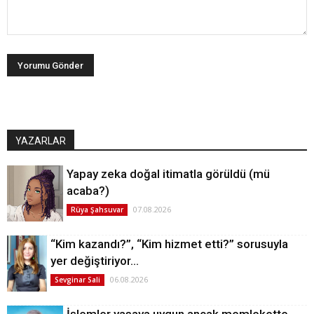
YAZARLAR
Yapay zeka doğal itimatla görüldü (mü
acaba?)
07.08.2026
Rüya Şahsuvar
“Kim kazandı?”, “Kim hizmet etti?” sorusuyla
yer değiştiriyor…
06.08.2026
Sevginar Sali
İşlemler yasaya uygun ancak memlekette