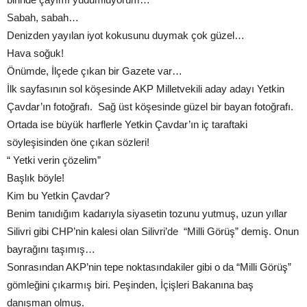
Sabah, sabah…
Denizden yayılan iyot kokusunu duymak çok güzel…
Hava soğuk!
Önümde, İlçede çıkan bir Gazete var…
İlk sayfasının sol köşesinde AKP Milletvekili aday adayı Yetkin
Çavdar’ın fotoğrafı. Sağ üst köşesinde güzel bir bayan fotoğrafı.
Ortada ise büyük harflerle Yetkin Çavdar’ın iç taraftaki
söyleşisinden öne çıkan sözleri!
“ Yetki verin çözelim”
Başlık böyle!
Kim bu Yetkin Çavdar?
Benim tanıdığım kadarıyla siyasetin tozunu yutmuş, uzun yıllar
Silivri gibi CHP’nin kalesi olan Silivri’de “Milli Görüş” demiş. Onun
bayrağını taşımış…
Sonrasından AKP’nin tepe noktasındakiler gibi o da “Milli Görüş”
gömleğini çıkarmış biri. Peşinden, İçişleri Bakanına baş
danışman olmuş.