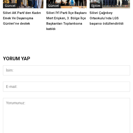
Güncel
Güncel
Eğitim
Silivri AK Parti’den Kadın
Silivri İYİ Parti İlçe Başkanı
Silivri Çağrıbey
Emek Ve Dayanışma
Mert Erişken, 3. Bölge İlçe
Ortaokulu’nda LGS
Günleri’ne destek
Başkanları Toplantısına
başarısı ödüllendirildi
katıldı
YORUM YAP