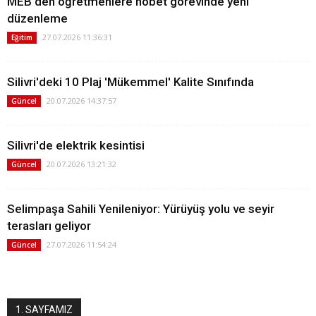
MEB'den öğretmenlere nöbet görevinde yeni
düzenleme
27.07.2026 11:36:31
Eğitim
Silivri'deki 10 Plaj 'Mükemmel' Kalite Sınıfında
20.07.2026 14:37:57
Güncel
Silivri'de elektrik kesintisi
20.07.2026 13:21:32
Güncel
Selimpaşa Sahili Yenileniyor: Yürüyüş yolu ve seyir
terasları geliyor
27.07.2026 11:54:24
Güncel
1. SAYFAMIZ