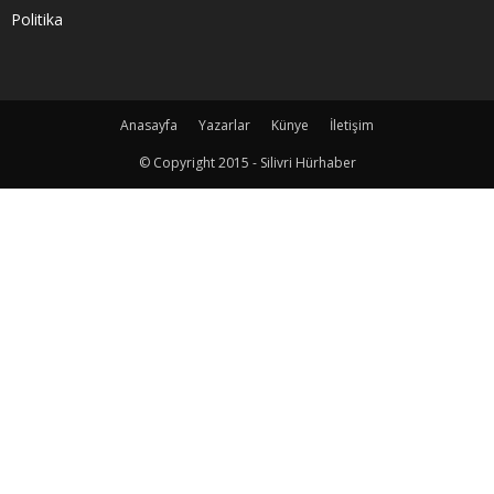
Politika
Anasayfa
Yazarlar
Künye
İletişim
© Copyright 2015 - Silivri Hürhaber