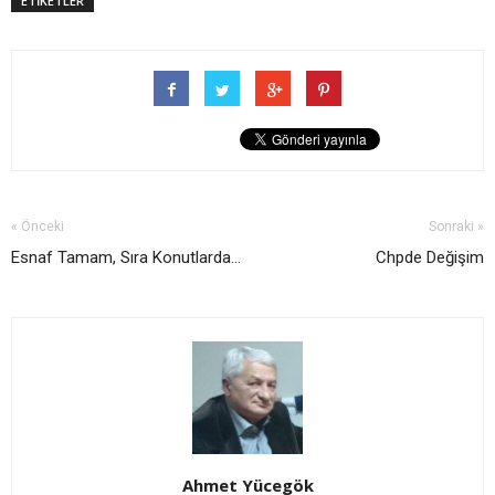
ETİKETLER
« Önceki
Sonraki »
Esnaf Tamam, Sıra Konutlarda...
Chpde Değişim
Ahmet Yücegök