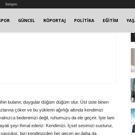
İletişim
SPOR
GÜNCEL
RÖPORTAJ
POLİTİKA
EĞİTİM
YA
ihin bulanır, duygular düğüm düğüm olur. Üst üste binen
ına çöker ve bu yüklerin ağırlığı altında kendimizi
alnızca bedenimizi değil, ruhumuzu da ele geçirir. İşte tam
ati şeyi ihmal ederiz: Kendimizi. İçsel sesimizi susturur,
 savruluş, bizi kendimizden her geçen an daha da