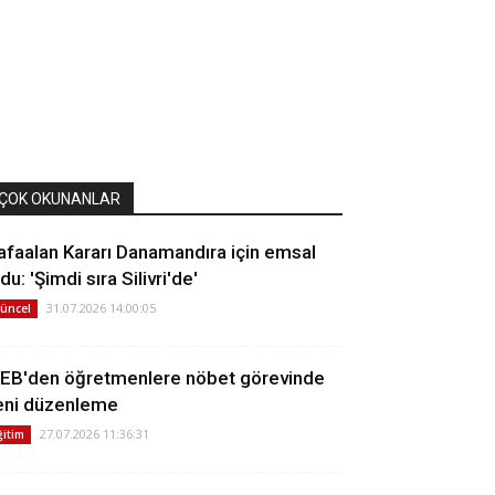
ÇOK OKUNANLAR
afaalan Kararı Danamandıra için emsal
du: 'Şimdi sıra Silivri'de'
31.07.2026 14:00:05
üncel
EB'den öğretmenlere nöbet görevinde
eni düzenleme
27.07.2026 11:36:31
ğitim