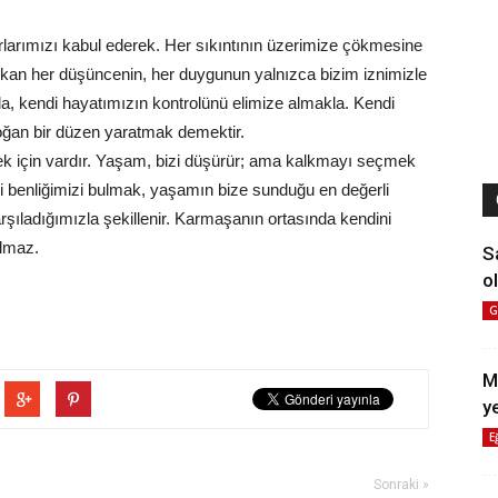
larımızı kabul ederek. Her sıkıntının üzerimize çökmesine
 yıkan her düşüncenin, her duygunun yalnızca bizim iznimizle
kla, kendi hayatımızın kontrolünü elimize almakla. Kendi
ğan bir düzen yaratmak demektir.
mek için vardır. Yaşam, bizi düşürür; ama kalkmayı seçmek
di benliğimizi bulmak, yaşamın bize sunduğu en değerli
şıladığımızla şekillenir. Karmaşanın ortasında kendini
olmaz.
S
ol
G
M
y
E
Sonraki »