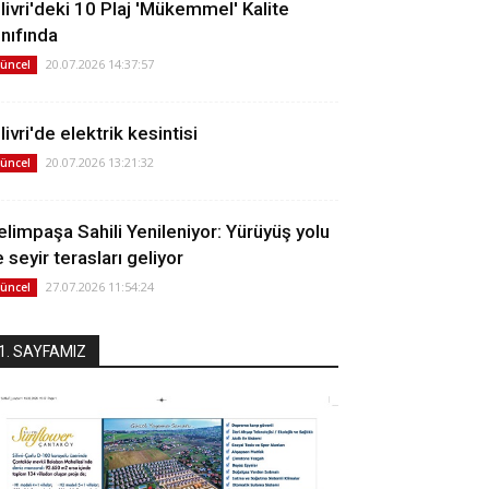
ilivri'deki 10 Plaj 'Mükemmel' Kalite
ınıfında
20.07.2026 14:37:57
üncel
livri'de elektrik kesintisi
20.07.2026 13:21:32
üncel
elimpaşa Sahili Yenileniyor: Yürüyüş yolu
 seyir terasları geliyor
27.07.2026 11:54:24
üncel
1. SAYFAMIZ