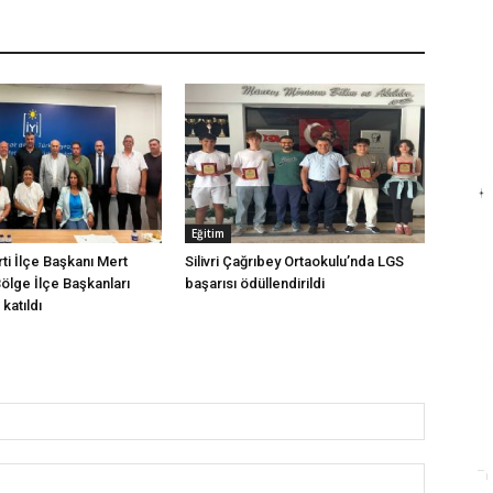
Eğitim
arti İlçe Başkanı Mert
Silivri Çağrıbey Ortaokulu’nda LGS
Bölge İlçe Başkanları
başarısı ödüllendirildi
katıldı