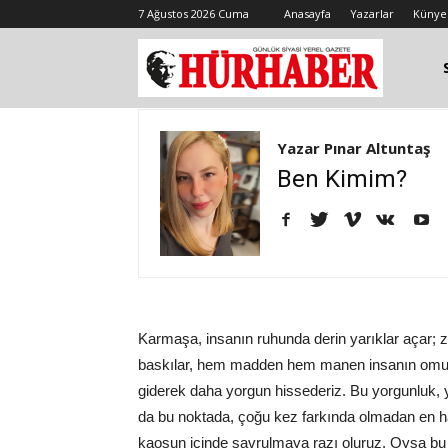
7 Ağustos 2026 Cuma
Anasayfa
Yazarlar
Künye
Yazar Pınar Altuntaş
Ben Kimim?
Karmaşa, insanın ruhunda derin yarıklar açar; z
baskılar, hem madden hem manen insanın omuzlar
giderek daha yorgun hissederiz. Bu yorgunluk, y
da bu noktada, çoğu kez farkında olmadan en hay
kaosun içinde savrulmaya razı oluruz. Oysa bu