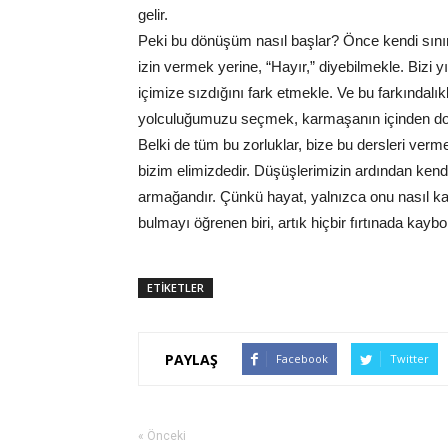
gelir.
Peki bu dönüşüm nasıl başlar? Önce kendi sınır
izin vermek yerine, “Hayır,” diyebilmekle. Bizi
içimize sızdığını fark etmekle. Ve bu farkındalı
yolculuğumuzu seçmek, karmaşanın içinden do
Belki de tüm bu zorluklar, bize bu dersleri ver
bizim elimizdedir. Düşüşlerimizin ardından ken
armağandır. Çünkü hayat, yalnızca onu nasıl kar
bulmayı öğrenen biri, artık hiçbir fırtınada kayb
ETİKETLER
PAYLAŞ
Facebook
Twitter
« Önceki