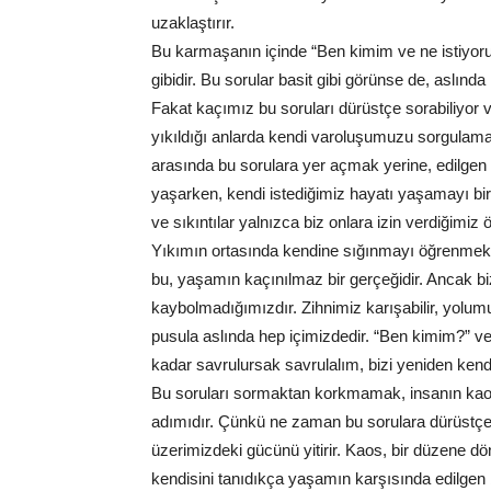
uzaklaştırır.
Bu karmaşanın içinde “Ben kimim ve ne istiyor
gibidir. Bu sorular basit gibi görünse de, aslınd
Fakat kaçımız bu soruları dürüstçe sorabiliy
yıkıldığı anlarda kendi varoluşumuzu sorgulama
arasında bu sorulara yer açmak yerine, edilgen 
yaşarken, kendi istediğimiz hayatı yaşamayı bi
ve sıkıntılar yalnızca biz onlara izin verdiğimiz ö
Yıkımın ortasında kendine sığınmayı öğrenmek, i
bu, yaşamın kaçınılmaz bir gerçeğidir. Ancak biz
kaybolmadığımızdır. Zihnimiz karışabilir, yolu
pusula aslında hep içimizdedir. “Ben kimim?” ve 
kadar savrulursak savrulalım, bizi yeniden ken
Bu soruları sormaktan korkmamak, insanın kaoti
adımıdır. Çünkü ne zaman bu sorulara dürüstçe
üzerimizdeki gücünü yitirir. Kaos, bir düzene dön
kendisini tanıdıkça yaşamın karşısında edilgen b