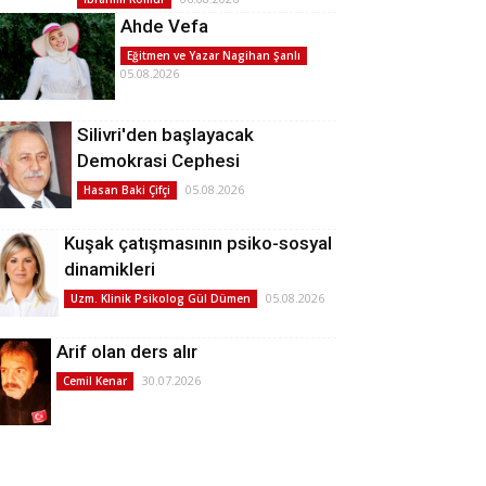
Ahde Vefa
Eğitmen ve Yazar Nagihan Şanlı
05.08.2026
Silivri'den başlayacak
Demokrasi Cephesi
05.08.2026
Hasan Baki Çifçi
Kuşak çatışmasının psiko-sosyal
dinamikleri
05.08.2026
Uzm. Klinik Psikolog Gül Dümen
Arif olan ders alır
30.07.2026
Cemil Kenar