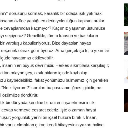
um?” sorusunu sormak, karanlık bir odada ışık yakmak
a insanın özüne yaptığı en derin yolculuğun kapısını aralar.
or ve cevaplarından kaçmıyor? Kaçımız yaşamın üstümüze
yı seçiyoruz? Genellikle, tüm o kaosun ve baskıların
bir varoluşu kabulleniyoruz. Bize dayatılan hayatı
r seçenek olarak görmüyoruz. Ama gerçek şu ki, o yıkımlar
lçüde hayatımızı etkileyebilir.
nsanın en büyük devrimidir. Herkes sıkıntılarla karşılaşır;
i tanımlayan şey, o sıkıntıların içinde kaybolup
muzu kaybedebiliriz, fakat yönümüzü bulmamız için gereken
“Ne istiyorum?” soruları bu pusulanın iğnesi gibidir; ne
di özümüze döndürür.
k bir dünyada kendine bir düzen inşa etmesinin ilk
 cevap vermeye cesaret ederiz, işte o zaman hayat
üşür; yorgunluk yerini bir içsel huzura bırakır. İnsan,
ir varlık olmaktan çıkar, kendi hikayesinin yazarı haline