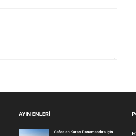
AYIN ENLERİ
P
Safaalan Kararı Danamandıra için
F