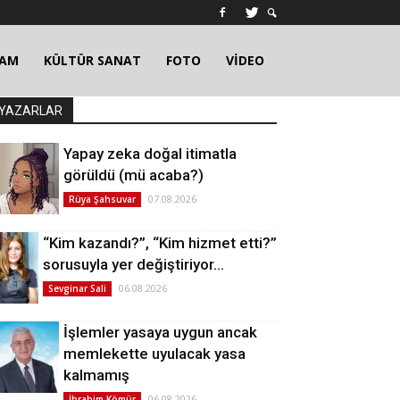
ŞAM
KÜLTÜR SANAT
FOTO
VİDEO
YAZARLAR
Yapay zeka doğal itimatla
görüldü (mü acaba?)
07.08.2026
Rüya Şahsuvar
“Kim kazandı?”, “Kim hizmet etti?”
sorusuyla yer değiştiriyor…
06.08.2026
Sevginar Sali
İşlemler yasaya uygun ancak
memlekette uyulacak yasa
kalmamış
06.08.2026
İbrahim Kömür