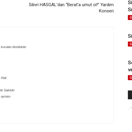
S
Silivri HASGAL’dan “Berat’a umut ol!” Yardım
S
Konseri
G
Si
G
 kurulan dostluklar
S
ve
G
 Hali
e Saklıdır
 aynası