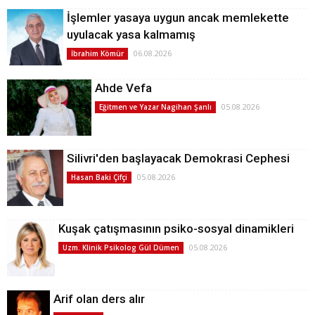
İşlemler yasaya uygun ancak memlekette
uyulacak yasa kalmamış
06.08.2026
İbrahim Kömür
Ahde Vefa
05.08.2026
Eğitmen ve Yazar Nagihan Şanlı
Silivri'den başlayacak Demokrasi Cephesi
05.08.2026
Hasan Baki Çifçi
Kuşak çatışmasının psiko-sosyal dinamikleri
05.08.2026
Uzm. Klinik Psikolog Gül Dümen
Arif olan ders alır