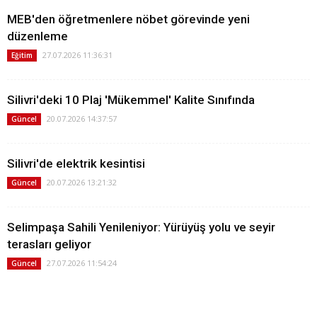
MEB'den öğretmenlere nöbet görevinde yeni
düzenleme
27.07.2026 11:36:31
Eğitim
Silivri'deki 10 Plaj 'Mükemmel' Kalite Sınıfında
20.07.2026 14:37:57
Güncel
Silivri'de elektrik kesintisi
20.07.2026 13:21:32
Güncel
Selimpaşa Sahili Yenileniyor: Yürüyüş yolu ve seyir
terasları geliyor
27.07.2026 11:54:24
Güncel