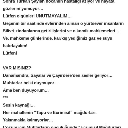
Sonra Türkan Şaylan hocamın hastalığı azıyor ve hayata
gözlerini yumuyor…
Lütfen o günleri UNUTMAYALIM…
Geçenin bir saatinde evlerinden alınan o yurtsever insanların
Silivri zindanlarına getirilişlerini ve o komik mahkemeleri…
Ve, mahkeme günlerinde, kar/kış yediğimiz gaz ve suyu
hatırlayalım!
Lütfen!
VAR MISINIZ?
Danamandra, Sayalar ve Çayırdere'den sesler geliyor…
Muhtarlar belki duymuyor…
Ama ben duyuyorum…
***
Sesin kaynağı…
Her mahallenin “Tapu ve Ecrimisil” mağdurları.
Yakınmakla kalmıyorlar…
Çözüm için Muhtarların öncülüğünde “Ecrimisil Mağdurları