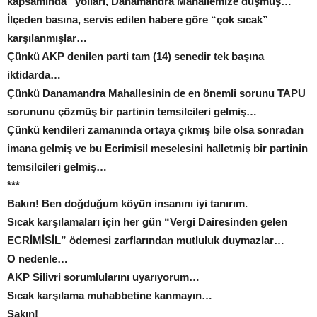
kapsamında” yolları, Danamandra Mahallemize düşmüş…
İlçeden basına, servis edilen habere göre “çok sıcak”
karşılanmışlar…
Çünkü AKP denilen parti tam (14) senedir tek başına
iktidarda…
Çünkü Danamandra Mahallesinin de en önemli sorunu TAPU
sorununu çözmüş bir partinin temsilcileri gelmiş…
Çünkü kendileri zamanında ortaya çıkmış bile olsa sonradan
imana gelmiş ve bu Ecrimisil meselesini halletmiş bir partinin
temsilcileri gelmiş…
***
Bakın! Ben doğduğum köyün insanını iyi tanırım.
Sıcak karşılamaları için her gün “Vergi Dairesinden gelen
ECRİMİSİL” ödemesi zarflarından mutluluk duymazlar…
O nedenle…
AKP Silivri sorumlularını uyarıyorum…
Sıcak karşılama muhabbetine kanmayın…
Sakın!