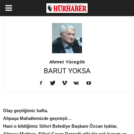
Ahmet Yücegök
BARUT YOKSA
Olay geçtiğimiz hafta.
Alipaşa Mahallemizde geçmişti…
Hani o bildiğimiz Silivri Belediye Başkanı Özcan Işıklar,
Alipaşa Muhtarı, Silivri Çevre Derneği gibi bir çok kurum ve