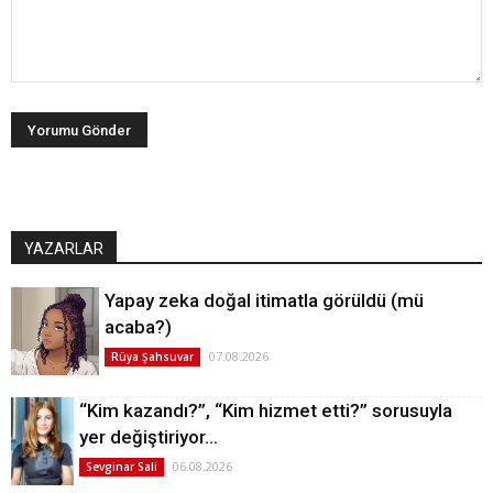
YAZARLAR
Yapay zeka doğal itimatla görüldü (mü
acaba?)
07.08.2026
Rüya Şahsuvar
“Kim kazandı?”, “Kim hizmet etti?” sorusuyla
yer değiştiriyor…
06.08.2026
Sevginar Sali