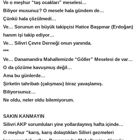
Ve o meşhur “taş ocakları” meselesi…
Biliyor musunuz? O mesele hala gündem de…
Çünkü hala çözülmedi…
Ve… Sorunun en büyük takipçisi Hatice Başpınar (Erdoğan)
hanım işi takip ediyor…
Ve… Silivri Çevre Derneği onun yanında.
***
Ve… Danamandra Mahallemizde “Göller” Meselesi de var…
O da çözüme kavuşmuş değil…
Ama bu günlerde…
Şirketin tahribatı (çalışması) biraz yavaşlamış.
Biliyorsunuz…
Ne oldu, neler oldu bilemiyorum.
SAKIN KANMAYIN
Silivri AKP sorumluları yine yollardaymış hafta içinde…
O meşhur “karış, karış dolaştıkları Silivri gezmeleri