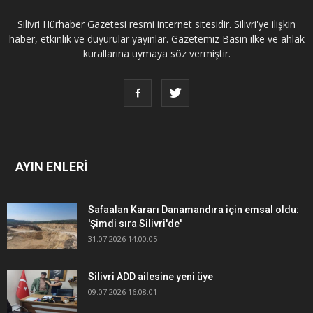
Silivri Hürhaber Gazetesi resmi internet sitesidir. Silivri'ye ilişkin
haber, etkinlik ve duyurular yayınlar. Gazetemiz Basın ilke ve ahlak
kurallarına uymaya söz vermiştir.
AYIN ENLERİ
Safaalan Kararı Danamandıra için emsal oldu:
'Şimdi sıra Silivri'de'
31.07.2026 14:00:05
Silivri ADD ailesine yeni üye
09.07.2026 16:08:01