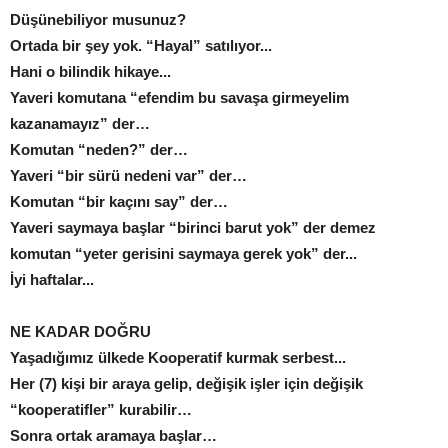
Düşünebiliyor musunuz?
Ortada bir şey yok. “Hayal” satılıyor...
Hani o bilindik hikaye...
Yaveri komutana “efendim bu savaşa girmeyelim
kazanamayız” der…
Komutan “neden?” der…
Yaveri “bir sürü nedeni var” der…
Komutan “bir kaçını say” der…
Yaveri saymaya başlar “birinci barut yok” der demez
komutan “yeter gerisini saymaya gerek yok” der...
İyi haftalar...
NE KADAR DOĞRU
Yaşadığımız ülkede Kooperatif kurmak serbest...
Her (7) kişi bir araya gelip, değişik işler için değişik
“kooperatifler” kurabilir…
Sonra ortak aramaya başlar…