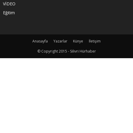
VİDEO
Eğitim
Anasayfa
Yazarlar
Künye
İletişim
© Copyright 2015 - Silivri Hürhaber