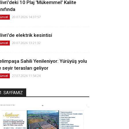
ilivri'deki 10 Plaj 'Mükemmel' Kalite
ınıfında
20.07.2026 14:37:57
üncel
livri'de elektrik kesintisi
20.07.2026 13:21:32
üncel
elimpaşa Sahili Yenileniyor: Yürüyüş yolu
 seyir terasları geliyor
27.07.2026 11:54:24
üncel
1. SAYFAMIZ