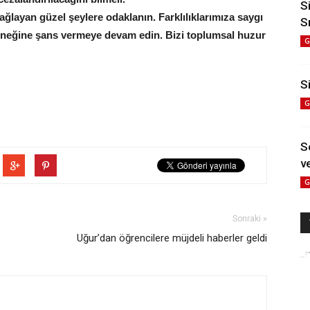
S
bağlayan güzel şeylere odaklanın. Farklılıklarımıza saygı
S
leneğine şans vermeye devam edin. Bizi toplumsal huzur
G
Si
G
S
ve
G
Sonraki »
Uğur’dan öğrencilere müjdeli haberler geldi