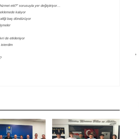
izmet etti?” sorusuyla yer değiştiriyor…
 beklemede kalıyor
rafiği baş döndürüyor
lişmeler
ri de etkileniyor
isterdim
?