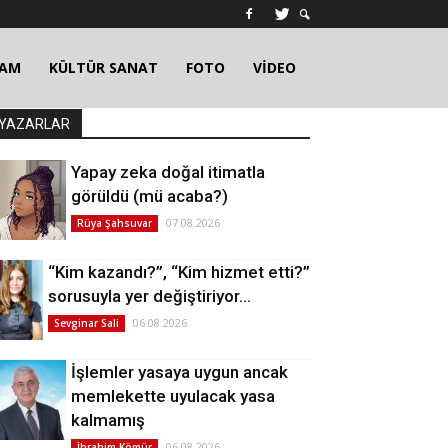
ŞAM
KÜLTÜR SANAT
FOTO
VİDEO
YAZARLAR
Yapay zeka doğal itimatla
görüldü (mü acaba?)
07.08.2026
Rüya Şahsuvar
“Kim kazandı?”, “Kim hizmet etti?”
sorusuyla yer değiştiriyor…
06.08.2026
Sevginar Sali
İşlemler yasaya uygun ancak
memlekette uyulacak yasa
kalmamış
06.08.2026
İbrahim Kömür