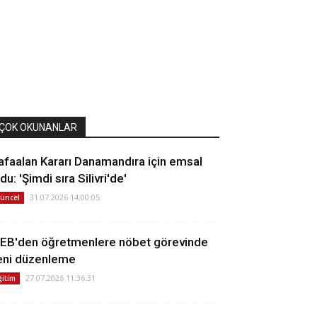
ÇOK OKUNANLAR
afaalan Kararı Danamandıra için emsal
du: 'Şimdi sıra Silivri'de'
31.07.2026 14:00:05
üncel
EB'den öğretmenlere nöbet görevinde
eni düzenleme
27.07.2026 11:36:31
ğitim