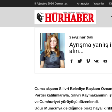
8 Ağustos 2026 Cumartesi
Anasayfa
Yazarlar
K
Sevginar Sali
Ayrışma yanlış i
alın...
Cuma akşamı Silivri Belediye Başkanı Özcan 
Partisi katılımlarıyla, Silivri Kaymakamının 
ve Cumhuriyet yürüyüşü düzenlendi.
Uğur Mumcu'ya geldiğimde biraz hayal kırık