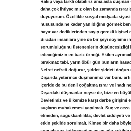
Rakip veya farklı olabiliriz ama asla düşma
daha çok ihtiyacımız olan bu zamanda ısrarla
duyuyorum. Özellikle sosyal medyada siyasi t
hususunda ne kadar yanıldığımı görmek beni
hayır var dediklerinden sayıp gerekli kişisel
Sıradan insanlara yine de bir şeyi söyleme ih
sorumluluğunu üstenenlerin düşüncesizliği b
edeceğimizin en bariz örneği. Ekilen ayrımcıl
bırakmaz tabi, yarın öbür gün bunların hasad
Nefret nefreti doğurur, şiddet şiddeti doğ
Dışarıda yeterince düşmanımız var bunu artı
içeride de bu denli çoğaltma ısrar ve inadı n
Dışardaki düşmanlar neyse de, bize en büyük 
Devletimiz ve ülkemize karşı darbe girişimi 
suçların muhakemesi yapılmalı. Suç ve ceza o
etmeden, soğukkanlılıkla; devlet ciddiyeti v
etkin şekilde sorulmalı. Kimse bir daha böyle
sonuçlarına katlanacağını ve en ağır şekilde c