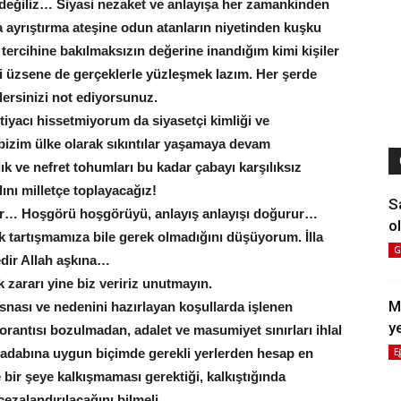
n değiliz… Siyasi nezaket ve anlayışa her zamankinden
 ayrıştırma ateşine odun atanların niyetinden kuşku
ercihine bakılmaksızın değerine inandığım kimi kişiler
 üzsene de gerçeklerle yüzleşmek lazım. Her şerde
 dersinizi not ediyorsunuz.
tiyacı hissetmiyorum da siyasetçi kimliği ve
izim ülke olarak sıkıntılar yaşamaya devam
ık ve nefret tohumları bu kadar çabayı karşılıksız
ını milletçe toplayacağız!
S
urur… Hoşgörü hoşgörüyü, anlayış anlayışı doğurur…
ol
k tartışmamıza bile gerek olmadığını düşüyorum. İlla
G
edir Allah aşkına…
zararı yine biz veririz unutmayın.
M
esnası ve nedenini hazırlayan koşullarda işlenen
y
rantısı bozulmadan, adalet ve masumiyet sınırları ihlal
E
e adabına uygun biçimde gerekli yerlerden hesap en
 bir şeye kalkışmaması gerektiği, kalkıştığında
ezalandırılacağını bilmeli.