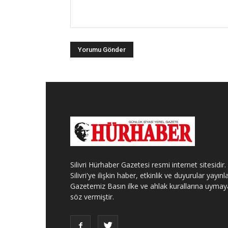
Silivri Hürhaber Gazetesi resmi internet sitesidir.
Silivri'ye ilişkin haber, etkinlik ve duyurular yayınla
Gazetemiz Basın ilke ve ahlak kurallarına uymay
söz vermiştir.