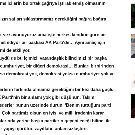
msilcilerin bu ortak çağrıya iştirak etmiş olmasının
zın safları sıklaştırmamız gerektiğini bağıra bağıra
z ve savunuyoruz ama işte herkes kendine göre bir
met ediyor bir başkası AK Parti'de… Aynı amaç için
mi de etkiliyor.
ydü de bu içimizi, vatandaşlık bilincimizi bir başka
ası cumhuriyet, bir diğeri demokrasi… Bunları birbirinden
oksa demokrasi yok, demokrasi yoksa cumhuriyet yok ve
rlerin farkında olmamız gerektiğini bir kez daha güçlü
 Parti'nin bir anlamı yok gibi düşünün. Takım
de ederler bunun üzerinde durun. ‘Benim tuttuğum parti
 Çok partimiz olsun en iyisi ve milli iradenin karar
klarında yerine başka partilerin geçebileceği bilinci ile
yapıyı çürütür, zayıflatır, anlamsızlaştırır.