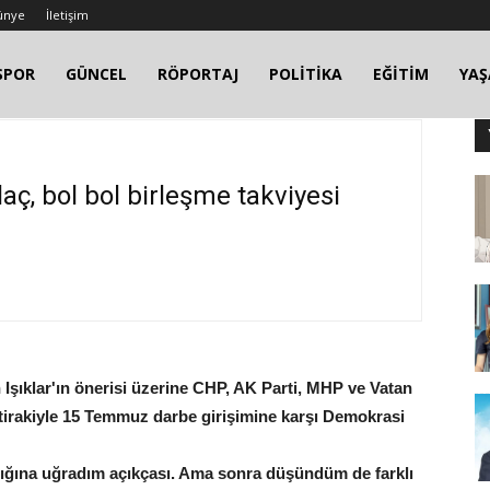
ünye
İletişim
SPOR
GÜNCEL
RÖPORTAJ
POLİTİKA
EĞİTİM
YA
laç, bol bol birleşme takviyesi
Işıklar'ın önerisi üzerine CHP, AK Parti, MHP ve Vatan
iştirakiyle 15 Temmuz darbe girişimine karşı Demokrasi
lığına uğradım açıkçası. Ama sonra düşündüm de farklı