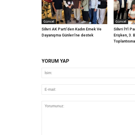
Güncel
Güncel
Silivri AK Parti’den Kadın Emek Ve
Silivri İYİ P
Dayanışma Günleri’ne destek
Erişken, 3. 
Toplantısına 
YORUM YAP