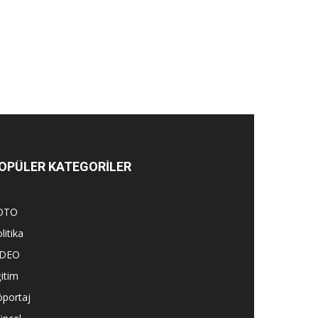
OPÜLER KATEGORİLER
OTO
litika
İDEO
itim
öportaj