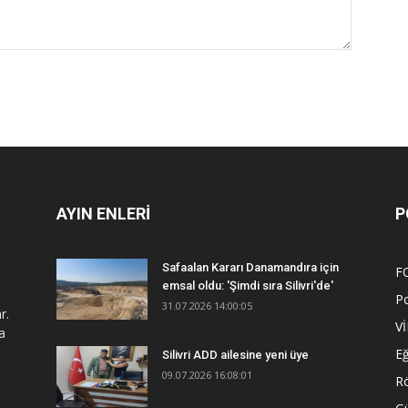
AYIN ENLERİ
P
Safaalan Kararı Danamandıra için
F
emsal oldu: 'Şimdi sıra Silivri'de'
Po
31.07.2026 14:00:05
r.
V
a
Eğ
Silivri ADD ailesine yeni üye
09.07.2026 16:08:01
R