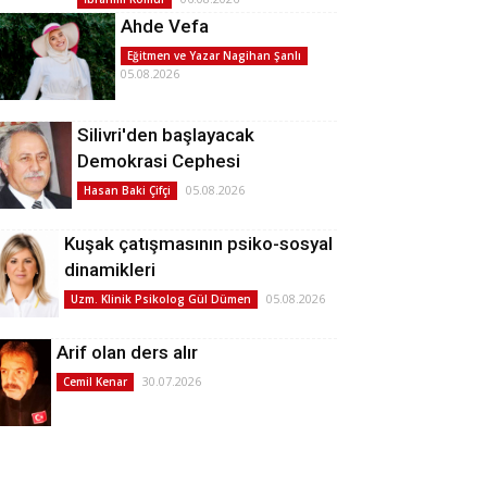
Ahde Vefa
Eğitmen ve Yazar Nagihan Şanlı
05.08.2026
Silivri'den başlayacak
Demokrasi Cephesi
05.08.2026
Hasan Baki Çifçi
Kuşak çatışmasının psiko-sosyal
dinamikleri
05.08.2026
Uzm. Klinik Psikolog Gül Dümen
Arif olan ders alır
30.07.2026
Cemil Kenar