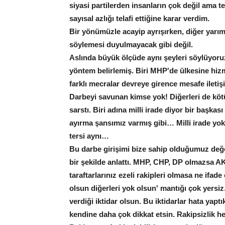
siyasi partilerden insanların çok değil ama te
sayısal azlığı telafi ettiğine karar verdim.
Bir yönümüzle acayip ayrışırken, diğer yarımı
söylemesi duyulmayacak gibi değil.
Aslında büyük ölçüde aynı şeyleri söylüyoru
yöntem belirlemiş. Biri MHP'de ülkesine hiz
farklı mecralar devreye girence mesafe iletişi
Darbeyi savunan kimse yok! Diğerleri de kötü
sarstı. Biri adına milli irade diyor bir başk
ayırma şansımız varmış gibi… Milli irade y
tersi aynı…
Bu darbe girişimi bize sahip olduğumuz değe
bir şekilde anlattı. MHP, CHP, DP olmazsa AK
taraftarlarınız ezeli rakipleri olmasa ne ifa
olsun diğerleri yok olsun' mantığı çok yersiz.
verdiği iktidar olsun. Bu iktidarlar hata yaptı
kendine daha çok dikkat etsin. Rakipsizlik her 