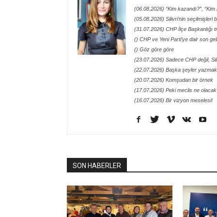
(06.08.2026) “Kim kazandı?”, “Kim h
(05.08.2026) Silivri’nin seçilmişleri
(31.07.2026) CHP İlçe Başkanlığı t
() CHP ve Yeni Parti’ye dair son ge
() Göz göre göre
(23.07.2026) Sadece CHP değil, Siliv
(22.07.2026) Başka şeyler yazmak 
(20.07.2026) Komşudan bir örnek
(17.07.2026) Peki meclis ne olacak
(16.07.2026) Bir vizyon meselesi!
SON HABERLER