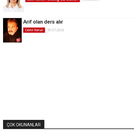
Arif olan ders alır
30.07.2026
Cemil Kenar
ÇOK OKUNANLAR