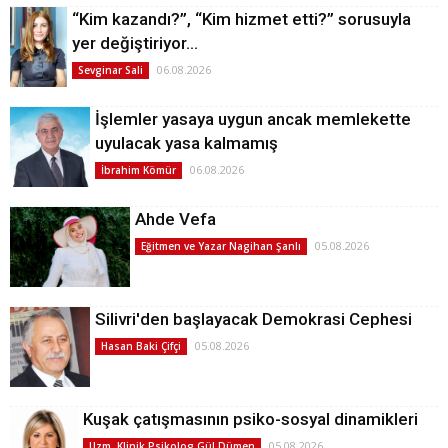
“Kim kazandı?”, “Kim hizmet etti?” sorusuyla
yer değiştiriyor…
06.08.2026
Sevginar Sali
İşlemler yasaya uygun ancak memlekette
uyulacak yasa kalmamış
06.08.2026
İbrahim Kömür
Ahde Vefa
05.08.2026
Eğitmen ve Yazar Nagihan Şanlı
Silivri'den başlayacak Demokrasi Cephesi
05.08.2026
Hasan Baki Çifçi
Kuşak çatışmasının psiko-sosyal dinamikleri
05.08.2026
Uzm. Klinik Psikolog Gül Dümen