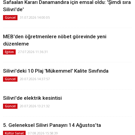
Safaalan Kararı Danamandıra için emsal oldu: 'Şimdi sıra
Silivri'de'
31.07.2026 14:00:05
Güncel
MEB'den öğretmenlere nöbet görevinde yeni
düzenleme
27.07.2026 11:36:31
Eğitim
Silivri'deki 10 Plaj 'Mükemmel' Kalite Sınıfında
20.07.2026 14:37:57
Güncel
Silivri'de elektrik kesintisi
20.07.2026 13:21:32
Güncel
5. Geleneksel Silivri Panayırı 14 Ağustos’ta
07.08.2026 15:58:39
Kültür Sanat