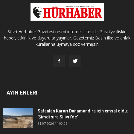
Silivri Hürhaber Gazetesi resmi internet sitesidir. Silivri'ye ilişkin
haber, etkinlik ve duyurular yayınlar. Gazetemiz Basın ilke ve ahlak
kurallarına uymaya söz vermiştir.
AYIN ENLERİ
Safaalan Kararı Danamandıra için emsal oldu:
'Şimdi sıra Silivri'de'
31.07.2026 14:00:05