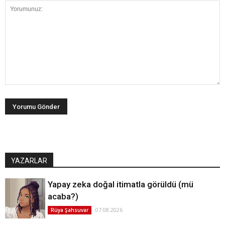
YAZARLAR
Yapay zeka doğal itimatla görüldü (mü
acaba?)
07.08.2026
Rüya Şahsuvar