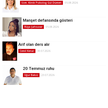
05.08.2026
Uzm. Klinik Psikolog Gül Dümen
Manşet defansında gösteri
05.08.2026
Rüya Şahsuvar
Arif olan ders alır
30.07.2026
Cemil Kenar
20 Temmuz ruhu
23.07.2026
Uğur Bakıcı