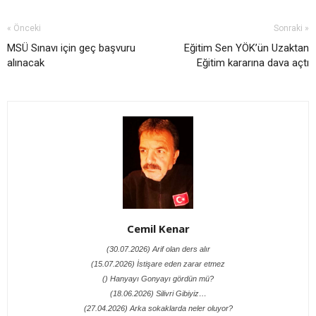
« Önceki
Sonraki »
MSÜ Sınavı için geç başvuru
Eğitim Sen YÖK’ün Uzaktan
alınacak
Eğitim kararına dava açtı
Cemil Kenar
(30.07.2026) Arif olan ders alır
(15.07.2026) İstişare eden zarar etmez
() Hanyayı Gonyayı gördün mü?
(18.06.2026) Silivri Gibiyiz…
(27.04.2026) Arka sokaklarda neler oluyor?