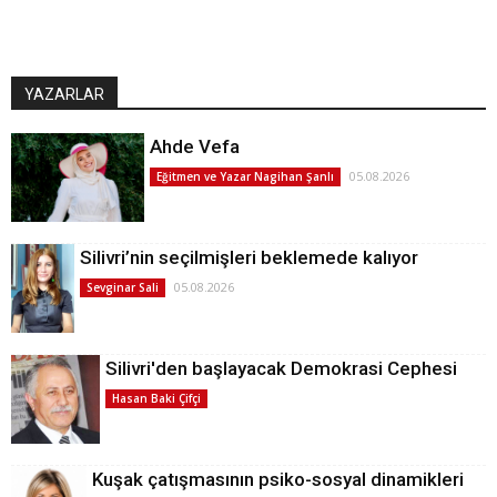
YAZARLAR
Ahde Vefa
05.08.2026
Eğitmen ve Yazar Nagihan Şanlı
Silivri’nin seçilmişleri beklemede kalıyor
05.08.2026
Sevginar Sali
Silivri'den başlayacak Demokrasi Cephesi
Hasan Baki Çifçi
Kuşak çatışmasının psiko-sosyal dinamikleri