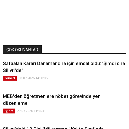
ÇOK OKUNANLAR
Safaalan Kararı Danamandıra için emsal oldu: 'Şimdi sıra
Silivri'de'
31.07.2026 14:00:05
Güncel
MEB'den öğretmenlere nöbet görevinde yeni
düzenleme
27.07.2026 11:36:31
Eğitim