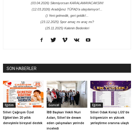
(03.04.2026) Silemiyorsan KARALAMAYACAKSIN!
(12.03.2026) Aradığınız TÜFAD’a ulaşılamıyor!...
() Yeni gelmedik, geri geldik!...
(23.12.2025) Spor amaç mı araç mı?
(25.11.2025) Kalenin Bedenleri
SON HABERLER
Eğitim
Güncel
Eğitim
Silivri Çağrışım Özel
İBB Başkan Vekili Nuri
Silivri Odak Koleji LGS'de
Eğitim'den 20 yıllık
Aslan, Silivri’de devam
bölgemizin en yüksek
deneyimle bireysel destek
eden çalışmaları yerinde
yerleştirme oranına ulaştı
inceledi