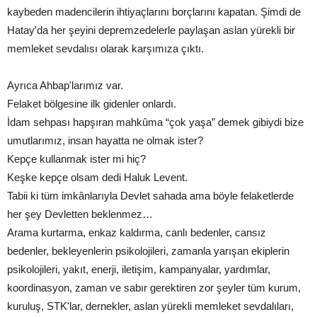
kaybeden madencilerin ihtiyaçlarını borçlarını kapatan. Şimdi de
Hatay'da her şeyini depremzedelerle paylaşan aslan yürekli bir
memleket sevdalısı olarak karşımıza çıktı.
Ayrıca Ahbap'larımız var.
Felaket bölgesine ilk gidenler onlardı.
İdam sehpası hapşıran mahkûma “çok yaşa” demek gibiydi bize
umutlarımız, insan hayatta ne olmak ister?
Kepçe kullanmak ister mi hiç?
Keşke kepçe olsam dedi Haluk Levent.
Tabii ki tüm imkânlarıyla Devlet sahada ama böyle felaketlerde
her şey Devletten beklenmez…
Arama kurtarma, enkaz kaldırma, canlı bedenler, cansız
bedenler, bekleyenlerin psikolojileri, zamanla yarışan ekiplerin
psikolojileri, yakıt, enerji, iletişim, kampanyalar, yardımlar,
koordinasyon, zaman ve sabır gerektiren zor şeyler tüm kurum,
kuruluş, STK'lar, dernekler, aslan yürekli memleket sevdalıları,