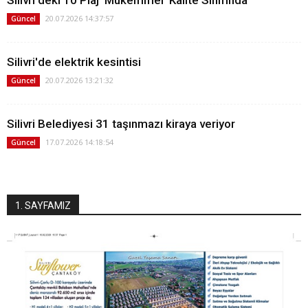
Silivri'deki 10 Plaj 'Mükemmel' Kalite Sınıfında
20.07.2026 14:37:57
Güncel
Silivri'de elektrik kesintisi
20.07.2026 13:21:32
Güncel
Silivri Belediyesi 31 taşınmazı kiraya veriyor
17.07.2026 14:18:54
Güncel
1. SAYFAMIZ