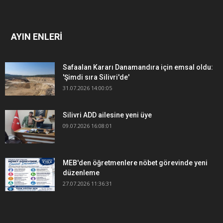
AYIN ENLERİ
Safaalan Kararı Danamandıra için emsal oldu:
'Şimdi sıra Silivri'de'
31.07.2026 14:00:05
Silivri ADD ailesine yeni üye
09.07.2026 16:08:01
MEB'den öğretmenlere nöbet görevinde yeni
düzenleme
27.07.2026 11:36:31