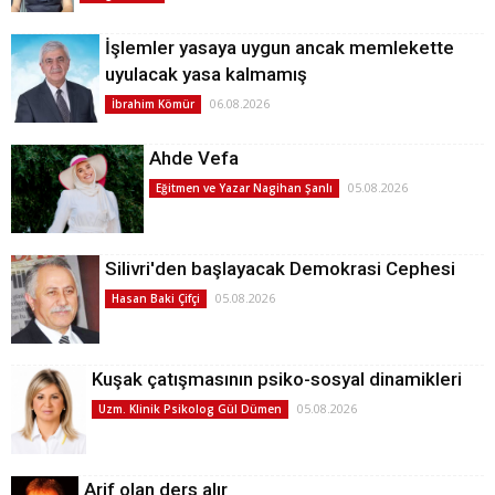
İşlemler yasaya uygun ancak memlekette
uyulacak yasa kalmamış
06.08.2026
İbrahim Kömür
Ahde Vefa
05.08.2026
Eğitmen ve Yazar Nagihan Şanlı
Silivri'den başlayacak Demokrasi Cephesi
05.08.2026
Hasan Baki Çifçi
Kuşak çatışmasının psiko-sosyal dinamikleri
05.08.2026
Uzm. Klinik Psikolog Gül Dümen
Arif olan ders alır