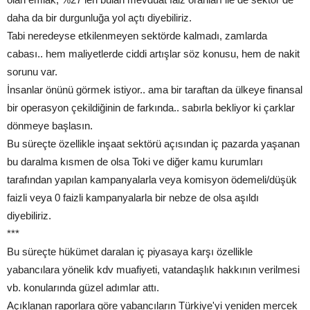
daha da bir durgunluğa yol açtı diyebiliriz.
Tabi neredeyse etkilenmeyen sektörde kalmadı, zamlarda
cabası.. hem maliyetlerde ciddi artışlar söz konusu, hem de nakit
sorunu var.
İnsanlar önünü görmek istiyor.. ama bir taraftan da ülkeye finansal
bir operasyon çekildiğinin de farkında.. sabırla bekliyor ki çarklar
dönmeye başlasın.
Bu süreçte özellikle inşaat sektörü açısından iç pazarda yaşanan
bu daralma kısmen de olsa Toki ve diğer kamu kurumları
tarafından yapılan kampanyalarla veya komisyon ödemeli/düşük
faizli veya 0 faizli kampanyalarla bir nebze de olsa aşıldı
diyebiliriz.
***
Bu süreçte hükümet daralan iç piyasaya karşı özellikle
yabancılara yönelik kdv muafiyeti, vatandaşlık hakkının verilmesi
vb. konularında güzel adımlar attı.
Açıklanan raporlara göre yabancıların Türkiye'yi yeniden mercek