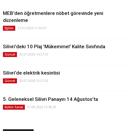
MEB'den öğretmenlere nöbet görevinde yeni
düzenleme
27.07.2026 11:36:31
Eğitim
Silivri'deki 10 Plaj 'Mükemmel' Kalite Sınıfında
20.07.2026 14:37:57
Güncel
Silivri'de elektrik kesintisi
20.07.2026 13:21:32
Güncel
5. Geleneksel Silivri Panayırı 14 Ağustos’ta
07.08.2026 15:58:39
Kültür Sanat