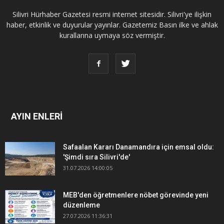
Silivri Hürhaber Gazetesi resmi internet sitesidir. Silivri'ye ilişkin
haber, etkinlik ve duyurular yayınlar. Gazetemiz Basın ilke ve ahlak
kurallarına uymaya söz vermiştir.
AYIN ENLERİ
Safaalan Kararı Danamandıra için emsal oldu:
'Şimdi sıra Silivri'de'
31.07.2026 14:00:05
MEB'den öğretmenlere nöbet görevinde yeni
düzenleme
27.07.2026 11:36:31