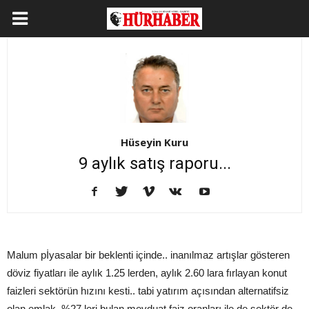
Hüseyin Kuru
9 aylık satış raporu...
Malum pİyasalar bir beklenti içinde.. inanılmaz artışlar gösteren
döviz fiyatları ile aylık 1.25 lerden, aylık 2.60 lara fırlayan konut
faizleri sektörün hızını kesti.. tabi yatırım açısından alternatifsiz
olan emlak, %27 leri bulan mevduat faiz oranları ile de sektör de