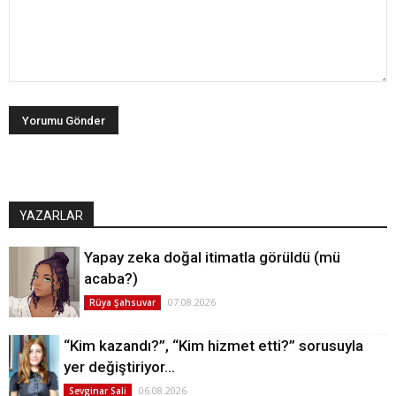
YAZARLAR
Yapay zeka doğal itimatla görüldü (mü
acaba?)
07.08.2026
Rüya Şahsuvar
“Kim kazandı?”, “Kim hizmet etti?” sorusuyla
yer değiştiriyor…
06.08.2026
Sevginar Sali