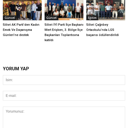
Güncel
Güncel
Eğitim
Silivri AK Parti’den Kadın
Silivri İYİ Parti İlçe Başkanı
Silivri Çağrıbey
Emek Ve Dayanışma
Mert Erişken, 3. Bölge İlçe
Ortaokulu’nda LGS
Günleri’ne destek
Başkanları Toplantısına
başarısı ödüllendirildi
katıldı
YORUM YAP