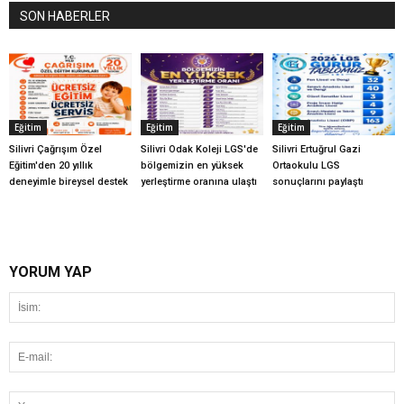
SON HABERLER
Eğitim
Eğitim
Eğitim
Silivri Çağrışım Özel
Silivri Odak Koleji LGS'de
Silivri Ertuğrul Gazi
Eğitim'den 20 yıllık
bölgemizin en yüksek
Ortaokulu LGS
deneyimle bireysel destek
yerleştirme oranına ulaştı
sonuçlarını paylaştı
YORUM YAP