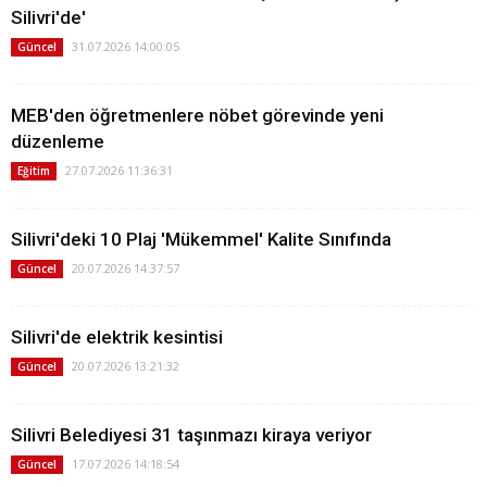
Silivri'de'
31.07.2026 14:00:05
Güncel
MEB'den öğretmenlere nöbet görevinde yeni
düzenleme
27.07.2026 11:36:31
Eğitim
Silivri'deki 10 Plaj 'Mükemmel' Kalite Sınıfında
20.07.2026 14:37:57
Güncel
Silivri'de elektrik kesintisi
20.07.2026 13:21:32
Güncel
Silivri Belediyesi 31 taşınmazı kiraya veriyor
17.07.2026 14:18:54
Güncel