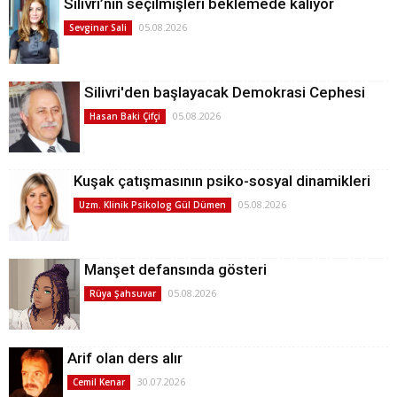
Silivri’nin seçilmişleri beklemede kalıyor
05.08.2026
Sevginar Sali
Silivri'den başlayacak Demokrasi Cephesi
05.08.2026
Hasan Baki Çifçi
Kuşak çatışmasının psiko-sosyal dinamikleri
05.08.2026
Uzm. Klinik Psikolog Gül Dümen
Manşet defansında gösteri
05.08.2026
Rüya Şahsuvar
Arif olan ders alır
30.07.2026
Cemil Kenar