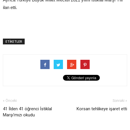
ilan etti.
ETİKETLER
« Önceki
Sonraki »
41 İlden 41 öğrenci İstiklal
Korsan tehlikeye işaret etti
Marşı’mızı okudu