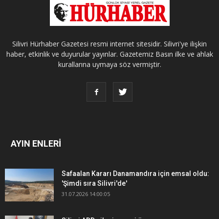
Silivri Hürhaber Gazetesi resmi internet sitesidir. Silivri'ye ilişkin
haber, etkinlik ve duyurular yayınlar. Gazetemiz Basın ilke ve ahlak
kurallarına uymaya söz vermiştir.
AYIN ENLERİ
Safaalan Kararı Danamandıra için emsal oldu:
'Şimdi sıra Silivri'de'
31.07.2026 14:00:05