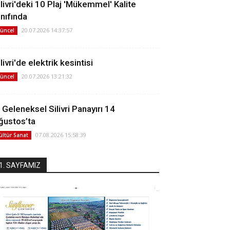
ilivri'deki 10 Plaj 'Mükemmel' Kalite
ınıfında
20.07.2026 14:37:57
üncel
livri'de elektrik kesintisi
20.07.2026 13:21:32
üncel
. Geleneksel Silivri Panayırı 14
ğustos’ta
07.08.2026 15:58:39
ültür Sanat
1. SAYFAMIZ