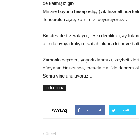
de kalmışız gibi!
Minare boyunu hesap edip, (yıkılırsa altında kalm
Tencereleri açıp, karnımızı doyuruyoruz...
Bir ateş de biz yakıyor, eski demlikte çay foku
altında uyuya kalıyor, sabah olunca kilim ve bat
Zamanla depremi, yaşadıklarımızı, kaybettikler
dünyanın bir ucunda, mesela Haiti'de deprem oluy
Sonra yine unutuyoruz...
ETİKETLER
PAYLAŞ
Facebook
Twitter
« Önceki