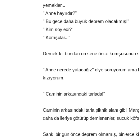
yemekler...
" Anne hayırdır?"
" Bu gece daha büyük deprem olacakmış!"
" Kim söyledi?"
" Komşular..."
Demek ki; bundan on sene önce komşusunun sö
" Anne nerede yatacağız" diye soruyorum ama b
kızıyorum.
" Caminin arkasındaki tarlada!"
Caminin arkasındaki tarla piknik alanı gibi! Man
daha da ileriye götürüp demlenenler, sucuk köft
Sanki bir gün önce deprem olmamış, binlerce ki