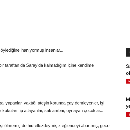
ylediğine inanıyormuş insanlar...
ir taraftan da Saray'da kalmadığım içine kendime
S
ol
G
M
gal yapanlar, yaktığı ateşin korunda çay demleyenler, işi
y
e kokuları, ip atlayanlar, saklambaç oynayan çocuklar...
E
şi ölmemiş de hıdrellezdeymişiz eğlenceyi abartmış, gece