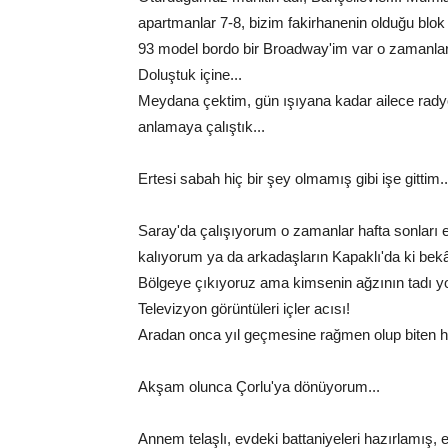
apartmanlar 7-8, bizim fakirhanenin olduğu blok 5
93 model bordo bir Broadway'im var o zamanlar.
Doluştuk içine...
Meydana çektim, gün ışıyana kadar ailece radyo
anlamaya çalıştık...
Ertesi sabah hiç bir şey olmamış gibi işe gittim..
Saray'da çalışıyorum o zamanlar hafta sonları e
kalıyorum ya da arkadaşların Kapaklı'da ki bekâ
Bölgeye çıkıyoruz ama kimsenin ağzının tadı yo
Televizyon görüntüleri içler acısı!
Aradan onca yıl geçmesine rağmen olup biten he
Akşam olunca Çorlu'ya dönüyorum...
Annem telaşlı, evdeki battaniyeleri hazırlamış, e