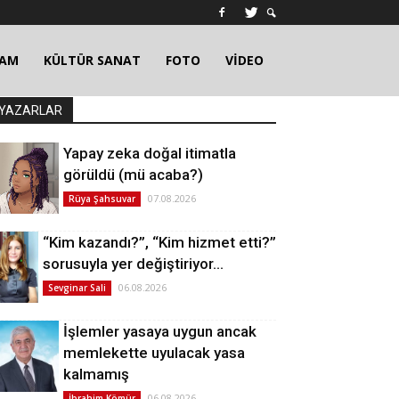
ŞAM
KÜLTÜR SANAT
FOTO
VİDEO
YAZARLAR
Yapay zeka doğal itimatla
görüldü (mü acaba?)
07.08.2026
Rüya Şahsuvar
“Kim kazandı?”, “Kim hizmet etti?”
sorusuyla yer değiştiriyor…
06.08.2026
Sevginar Sali
İşlemler yasaya uygun ancak
memlekette uyulacak yasa
kalmamış
06.08.2026
İbrahim Kömür