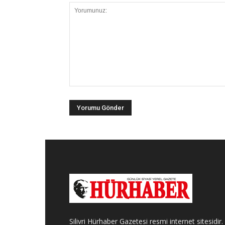
Silivri Hürhaber Gazetesi resmi internet sitesidir.