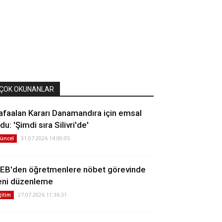
ÇOK OKUNANLAR
afaalan Kararı Danamandıra için emsal
du: 'Şimdi sıra Silivri'de'
31.07.2026 14:00:05
üncel
EB'den öğretmenlere nöbet görevinde
eni düzenleme
27.07.2026 11:36:31
ğitim