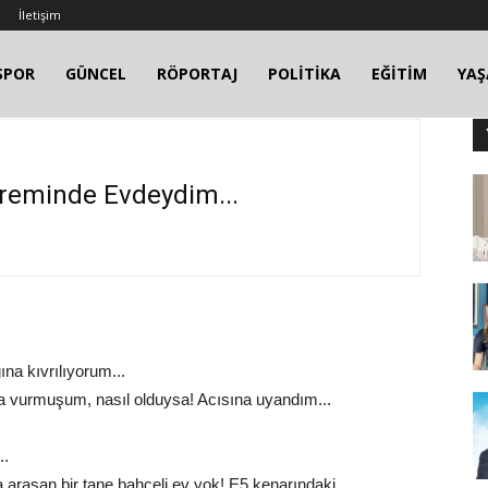
İletişim
SPOR
GÜNCEL
RÖPORTAJ
POLİTİKA
EĞİTİM
YA
reminde Evdeydim...
na kıvrılıyorum...
a vurmuşum, nasıl olduysa! Acısına uyandım...
..
 arasan bir tane bahçeli ev yok! E5 kenarındaki