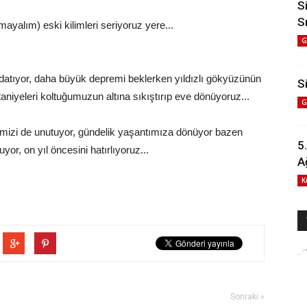
S
S
ayalım) eski kilimleri seriyoruz yere...
G
rdatıyor, daha büyük depremi beklerken yıldızlı gökyüzünün
Si
taniyeleri koltuğumuzun altına sıkıştırıp eve dönüyoruz...
G
imizi de unutuyor, gündelik yaşantımıza dönüyor bazen
5
or, on yıl öncesini hatırlıyoruz...
A
K
Sonraki »