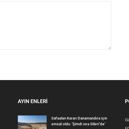
AYIN ENLERİ
P
Safaalan Kararı Danamandıra için
G
emsal oldu: 'Şimdi sıra Silivri'de'
F