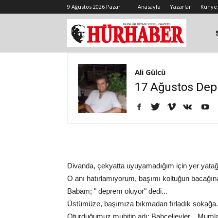
9 Ağustos 2026 Pazar
Anasayfa
Yazarlar
Künye
Ali Gülcü
17 Ağustos Dep
Divanda, çekyatta uyuyamadığım için yer yatağı
O anı hatırlamıyorum, başımı koltuğun bacağın
Babam; " deprem oluyor" dedi...
Üstümüze, başımıza bıkmadan fırladık sokağa.
Oturduğumuz muhitin adı; Bahçelievler... Mumla