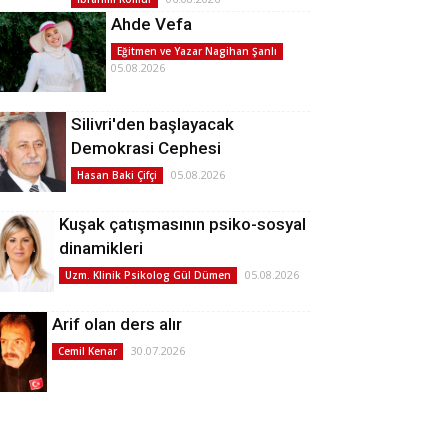
Ahde Vefa
Eğitmen ve Yazar Nagihan Şanlı
05.08.2026
Silivri'den başlayacak
Demokrasi Cephesi
05.08.2026
Hasan Baki Çifçi
Kuşak çatışmasının psiko-sosyal
dinamikleri
05.08.2026
Uzm. Klinik Psikolog Gül Dümen
Arif olan ders alır
30.07.2026
Cemil Kenar