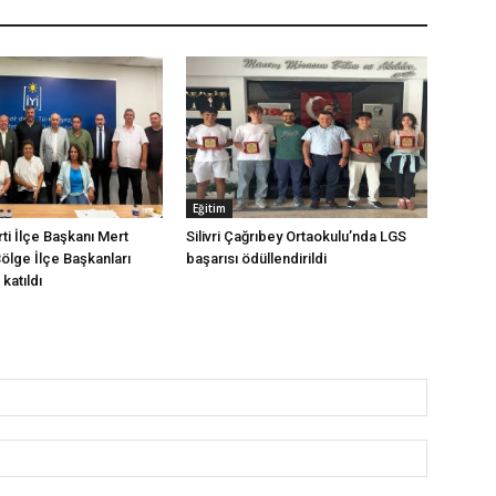
Eğitim
arti İlçe Başkanı Mert
Silivri Çağrıbey Ortaokulu’nda LGS
Bölge İlçe Başkanları
başarısı ödüllendirildi
katıldı