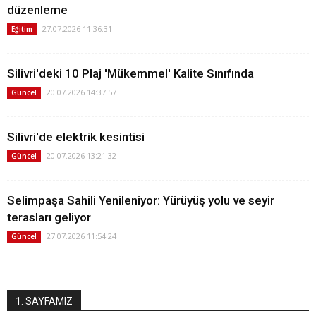
düzenleme
27.07.2026 11:36:31
Eğitim
Silivri'deki 10 Plaj 'Mükemmel' Kalite Sınıfında
20.07.2026 14:37:57
Güncel
Silivri'de elektrik kesintisi
20.07.2026 13:21:32
Güncel
Selimpaşa Sahili Yenileniyor: Yürüyüş yolu ve seyir
terasları geliyor
27.07.2026 11:54:24
Güncel
1. SAYFAMIZ