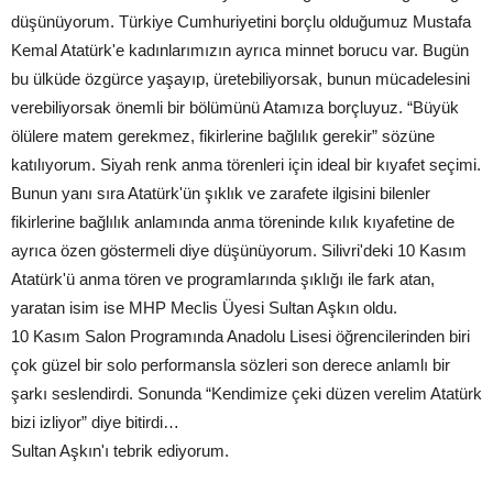
düşünüyorum. Türkiye Cumhuriyetini borçlu olduğumuz Mustafa
Kemal Atatürk'e kadınlarımızın ayrıca minnet borucu var. Bugün
bu ülküde özgürce yaşayıp, üretebiliyorsak, bunun mücadelesini
verebiliyorsak önemli bir bölümünü Atamıza borçluyuz. “Büyük
ölülere matem gerekmez, fikirlerine bağlılık gerekir” sözüne
katılıyorum. Siyah renk anma törenleri için ideal bir kıyafet seçimi.
Bunun yanı sıra Atatürk'ün şıklık ve zarafete ilgisini bilenler
fikirlerine bağlılık anlamında anma töreninde kılık kıyafetine de
ayrıca özen göstermeli diye düşünüyorum. Silivri'deki 10 Kasım
Atatürk'ü anma tören ve programlarında şıklığı ile fark atan,
yaratan isim ise MHP Meclis Üyesi Sultan Aşkın oldu.
10 Kasım Salon Programında Anadolu Lisesi öğrencilerinden biri
çok güzel bir solo performansla sözleri son derece anlamlı bir
şarkı seslendirdi. Sonunda “Kendimize çeki düzen verelim Atatürk
bizi izliyor” diye bitirdi…
Sultan Aşkın'ı tebrik ediyorum.