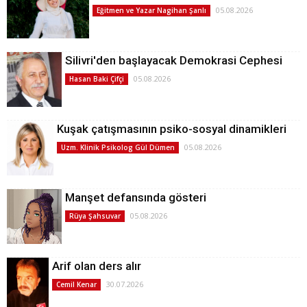
05.08.2026
Eğitmen ve Yazar Nagihan Şanlı
Silivri'den başlayacak Demokrasi Cephesi
05.08.2026
Hasan Baki Çifçi
Kuşak çatışmasının psiko-sosyal dinamikleri
05.08.2026
Uzm. Klinik Psikolog Gül Dümen
Manşet defansında gösteri
05.08.2026
Rüya Şahsuvar
Arif olan ders alır
30.07.2026
Cemil Kenar