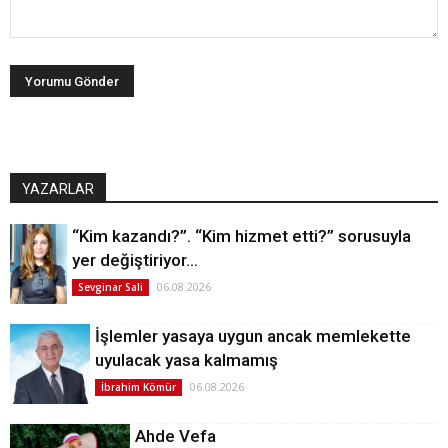
YAZARLAR
“Kim kazandı?”. “Kim hizmet etti?” sorusuyla
yer değiştiriyor…
06.08.2026
Sevginar Sali
İşlemler yasaya uygun ancak memlekette
uyulacak yasa kalmamış
06.08.2026
İbrahim Kömür
Ahde Vefa