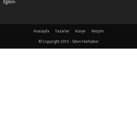
Eğitim
Anasayfa
Yazarlar
Künye
İletişim
© Copyright 2015 - Silivri Hürhaber