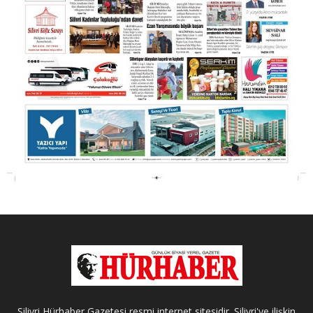
Silivri Hürhaber Gazetesi resmi internet sitesidir. Silivri'ye ilişkin