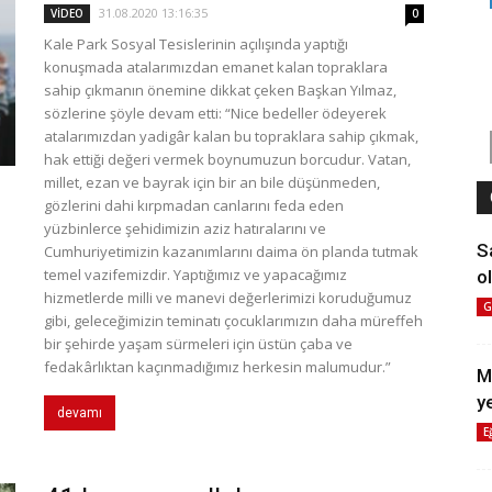
31.08.2020 13:16:35
VİDEO
0
Kale Park Sosyal Tesislerinin açılışında yaptığı
konuşmada atalarımızdan emanet kalan topraklara
sahip çıkmanın önemine dikkat çeken Başkan Yılmaz,
sözlerine şöyle devam etti: “Nice bedeller ödeyerek
atalarımızdan yadigâr kalan bu topraklara sahip çıkmak,
hak ettiği değeri vermek boynumuzun borcudur. Vatan,
millet, ezan ve bayrak için bir an bile düşünmeden,
gözlerini dahi kırpmadan canlarını feda eden
yüzbinlerce şehidimizin aziz hatıralarını ve
S
Cumhuriyetimizin kazanımlarını daima ön planda tutmak
temel vazifemizdir. Yaptığımız ve yapacağımız
ol
hizmetlerde milli ve manevi değerlerimizi koruduğumuz
G
gibi, geleceğimizin teminatı çocuklarımızın daha müreffeh
bir şehirde yaşam sürmeleri için üstün çaba ve
fedakârlıktan kaçınmadığımız herkesin malumudur.”
M
y
devamı
E