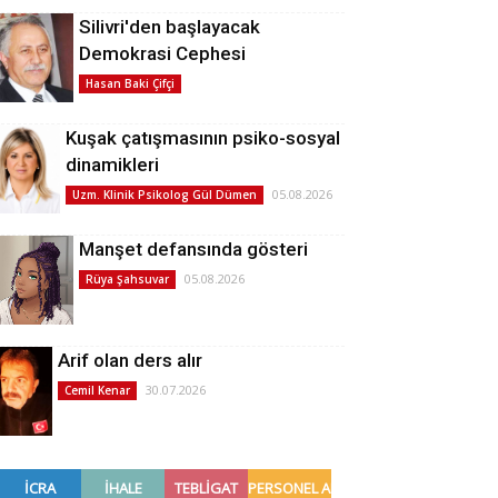
Silivri'den başlayacak
Demokrasi Cephesi
Hasan Baki Çifçi
Kuşak çatışmasının psiko-sosyal
dinamikleri
05.08.2026
Uzm. Klinik Psikolog Gül Dümen
Manşet defansında gösteri
05.08.2026
Rüya Şahsuvar
Arif olan ders alır
30.07.2026
Cemil Kenar