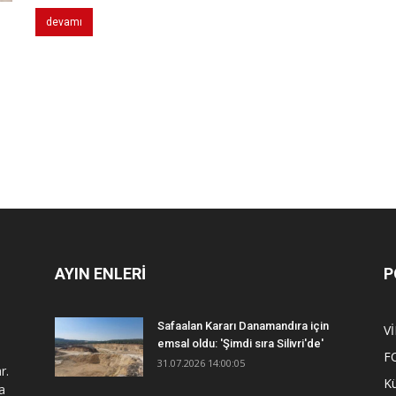
devamı
AYIN ENLERİ
P
Safaalan Kararı Danamandıra için
V
emsal oldu: 'Şimdi sıra Silivri'de'
F
31.07.2026 14:00:05
r.
Kü
a