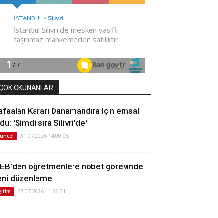
ÇOK OKUNANLAR
afaalan Kararı Danamandıra için emsal
du: 'Şimdi sıra Silivri'de'
31.07.2026 14:00:05
üncel
EB'den öğretmenlere nöbet görevinde
eni düzenleme
27.07.2026 11:36:31
ğitim