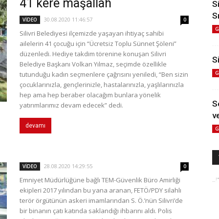
41 kere maşallah
S
S
30.08.2020 11:46:57
VİDEO
0
G
Silivri Belediyesi ilçemizde yaşayan ihtiyaç sahibi
ailelerin 41 çocuğu için “Ücretsiz Toplu Sünnet Şöleni”
düzenledi. Hediye takdim törenine konuşan Silivri
Si
Belediye Başkanı Volkan Yılmaz, seçimde özellikle
G
tutunduğu kadın seçmenlere çağrısını yeniledi, “Ben sizin
çocuklarınızla, gençlerinizle, hastalarınızla, yaşlılarınızla
hep ama hep beraber olacağım bunlara yönelik
S
yatırımlarımız devam edecek” dedi.
ve
devamı
G
28.08.2020 14:29:55
VİDEO
0
Emniyet Müdürlüğüne bağlı TEM-Güvenlik Büro Amirliği
ekipleri 2017 yılından bu yana aranan, FETÖ/PDY silahlı
terör örgütünün askeri imamlarından S. Ö.’nün Silivri’de
bir binanın çatı katında saklandığı ihbarını aldı. Polis