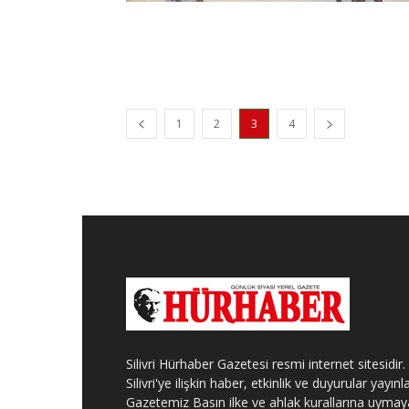
1
2
3
4
Silivri Hürhaber Gazetesi resmi internet sitesidir.
Silivri'ye ilişkin haber, etkinlik ve duyurular yayınla
Gazetemiz Basın ilke ve ahlak kurallarına uymay