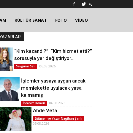
ŞAM
KÜLTÜR SANAT
FOTO
VİDEO
YAZARLAR
“Kim kazandı?”. “Kim hizmet etti?”
sorusuyla yer değiştiriyor…
06.08.2026
Sevginar Sali
İşlemler yasaya uygun ancak
memlekette uyulacak yasa
kalmamış
06.08.2026
İbrahim Kömür
Ahde Vefa
Eğitmen ve Yazar Nagihan Şanlı
05.08.2026