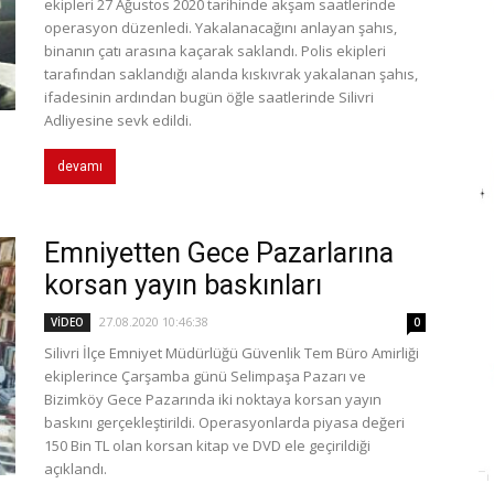
ekipleri 27 Ağustos 2020 tarihinde akşam saatlerinde
operasyon düzenledi. Yakalanacağını anlayan şahıs,
binanın çatı arasına kaçarak saklandı. Polis ekipleri
tarafından saklandığı alanda kıskıvrak yakalanan şahıs,
ifadesinin ardından bugün öğle saatlerinde Silivri
Adliyesine sevk edildi.
devamı
Emniyetten Gece Pazarlarına
korsan yayın baskınları
27.08.2020 10:46:38
VİDEO
0
Silivri İlçe Emniyet Müdürlüğü Güvenlik Tem Büro Amirliği
ekiplerince Çarşamba günü Selimpaşa Pazarı ve
Bizimköy Gece Pazarında iki noktaya korsan yayın
baskını gerçekleştirildi. Operasyonlarda piyasa değeri
150 Bin TL olan korsan kitap ve DVD ele geçirildiği
açıklandı.