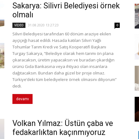
Sakarya: Silivri Belediyesi örnek
olmalı
31.08.2020 13:27:23
VİDEO
0
Silivri Belediyesi tarafından 60 dönüm araziye ekilen
ayçiçeği hasat edildi. Hasada katılan Silivri Yağlı
Tohumlar Tarım Kredi ve Satış Kooperatifi Başkanı
Turgay Sakarya, “Belediye olarak hem tarımı ön plana
çıkaracaksın, üretim yapacaksın ve buradan çıkardığın
ürünü Gıda Bankasına veya ihtiyacı olan insanlara
dağıtacaksın. Bundan daha güzel bir proje olmaz.
Türkiye’deki tüm belediyelere örnek olmasını diliyorum”
dedi.
devamı
Volkan Yılmaz: Üstün çaba ve
fedakarlıktan kaçınmıyoruz