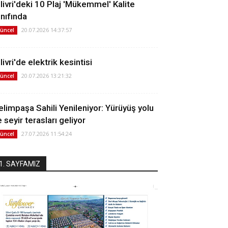
ilivri'deki 10 Plaj 'Mükemmel' Kalite
ınıfında
20.07.2026 14:37:57
üncel
livri'de elektrik kesintisi
20.07.2026 13:21:32
üncel
elimpaşa Sahili Yenileniyor: Yürüyüş yolu
 seyir terasları geliyor
27.07.2026 11:54:24
üncel
1. SAYFAMIZ