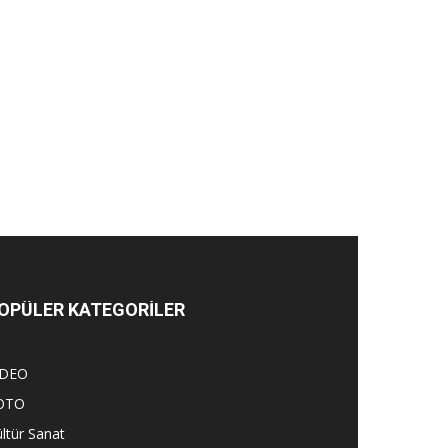
OPÜLER KATEGORİLER
İDEO
OTO
ltür Sanat