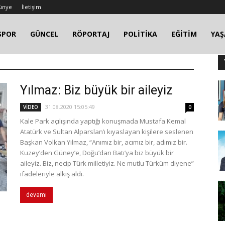
ünye
İletişim
SPOR
GÜNCEL
RÖPORTAJ
POLİTİKA
EĞİTİM
YA
Yılmaz: Biz büyük bir aileyiz
31.08.2020 15:05:49
VİDEO
0
Kale Park açılışında yaptığı konuşmada Mustafa Kemal
Atatürk ve Sultan Alparslan’ı kıyaslayan kişilere seslenen
Başkan Volkan Yılmaz, “Anımız bir, acımız bir, adımız bir.
Kuzey’den Güney’e, Doğu’dan Batı’ya biz büyük bir
aileyiz. Biz, necip Türk milletiyiz. Ne mutlu Türküm diyene”
ifadeleriyle alkış aldı.
devamı