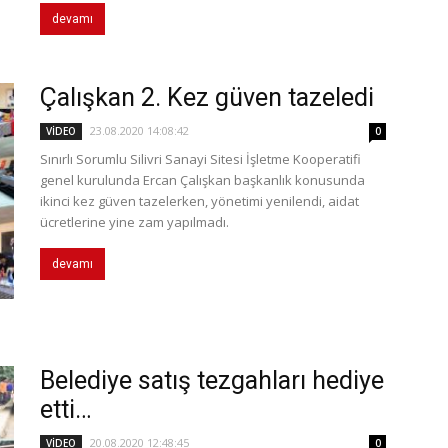
devamı
Çalışkan 2. Kez güven tazeledi
23.08.2020 14:08:42
VİDEO
0
Sınırlı Sorumlu Silivri Sanayi Sitesi İşletme Kooperatifi
genel kurulunda Ercan Çalışkan başkanlık konusunda
ikinci kez güven tazelerken, yönetimi yenilendi, aidat
ücretlerine yine zam yapılmadı.
devamı
Belediye satış tezgahları hediye
etti…
20.08.2020 12:48:45
VİDEO
0