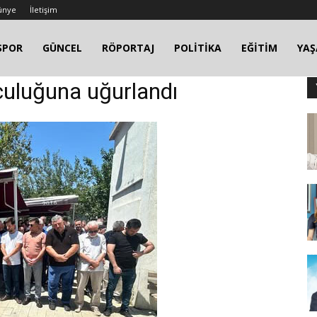
ünye
İletişim
SPOR
GÜNCEL
RÖPORTAJ
POLİTİKA
EĞİTİM
YA
culuğuna uğurlandı