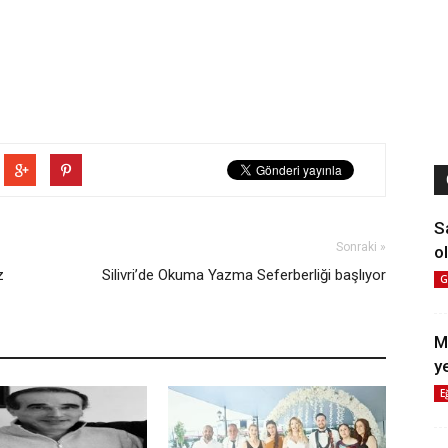
S
Sonraki »
ol
z
Silivri’de Okuma Yazma Seferberliği başlıyor
G
M
y
E