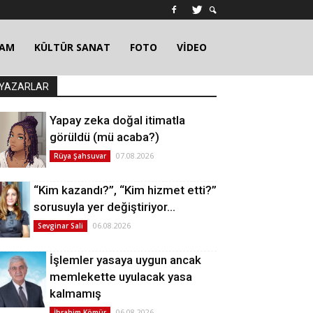
ŞAM
KÜLTÜR SANAT
FOTO
VİDEO
YAZARLAR
Yapay zeka doğal itimatla
görüldü (mü acaba?)
07.08.2026
Rüya Şahsuvar
“Kim kazandı?”, “Kim hizmet etti?”
sorusuyla yer değiştiriyor…
06.08.2026
Sevginar Sali
İşlemler yasaya uygun ancak
memlekette uyulacak yasa
kalmamış
06.08.2026
İbrahim Kömür