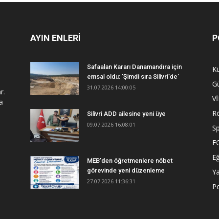
AYIN ENLERİ
P
Safaalan Kararı Danamandıra için
Kü
emsal oldu: 'Şimdi sıra Silivri'de'
G
31.07.2026 14:00:05
r.
V
a
R
Silivri ADD ailesine yeni üye
09.07.2026 16:08:01
S
F
Eğ
MEB'den öğretmenlere nöbet
görevinde yeni düzenleme
Y
27.07.2026 11:36:31
Po