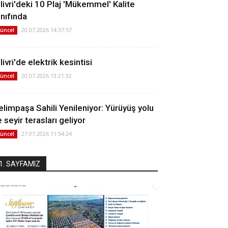
ilivri'deki 10 Plaj 'Mükemmel' Kalite
ınıfında
20.07.2026 14:37:57
üncel
livri'de elektrik kesintisi
20.07.2026 13:21:32
üncel
elimpaşa Sahili Yenileniyor: Yürüyüş yolu
 seyir terasları geliyor
27.07.2026 11:54:24
üncel
1. SAYFAMIZ