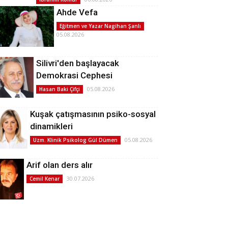
Ahde Vefa
Eğitmen ve Yazar Nagihan Şanlı
05.08.2026
Silivri'den başlayacak
Demokrasi Cephesi
05.08.2026
Hasan Baki Çifçi
Kuşak çatışmasının psiko-sosyal
dinamikleri
05.08.2026
Uzm. Klinik Psikolog Gül Dümen
Arif olan ders alır
30.07.2026
Cemil Kenar