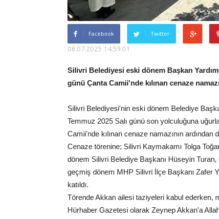
Facebook
Twitter
08.07.2025 14:59:01
Silivri Belediyesi eski dönem Başkan Yardı
günü Çanta Camii'nde kılınan cenaze namazın
Silivri Belediyesi'nin eski dönem Belediye Baş
Temmuz 2025 Salı günü son yolculuğuna uğurl
Camii'nde kılınan cenaze namazının ardından dua
Cenaze törenine; Silivri Kaymakamı Tolga Toğan
dönem Silivri Belediye Başkanı Hüseyin Turan
geçmiş dönem MHP Silivri İlçe Başkanı Zafer Ya
katıldı.
Törende Akkan ailesi taziyeleri kabul ederken,
Hürhaber Gazetesi olarak Zeynep Akkan'a Allah