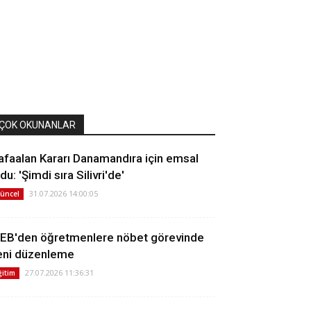
ÇOK OKUNANLAR
afaalan Kararı Danamandıra için emsal
du: 'Şimdi sıra Silivri'de'
31.07.2026 14:00:05
üncel
EB'den öğretmenlere nöbet görevinde
eni düzenleme
27.07.2026 11:36:31
ğitim