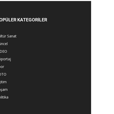
OPÜLER KATEGORİLER
ltür Sanat
üncel
İDEO
öportaj
por
OTO
itim
aşam
litika