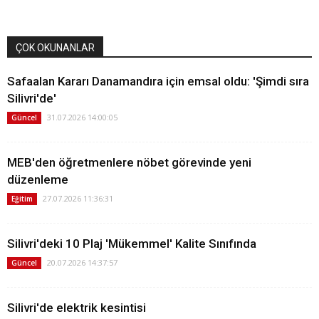
ÇOK OKUNANLAR
Safaalan Kararı Danamandıra için emsal oldu: 'Şimdi sıra
Silivri'de'
31.07.2026 14:00:05
Güncel
MEB'den öğretmenlere nöbet görevinde yeni
düzenleme
27.07.2026 11:36:31
Eğitim
Silivri'deki 10 Plaj 'Mükemmel' Kalite Sınıfında
20.07.2026 14:37:57
Güncel
Silivri'de elektrik kesintisi