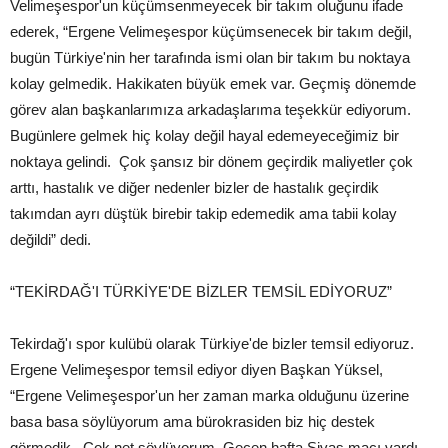
Velimeşespor'un küçümsenmeyecek bir takım oluğunu ifade
ederek, “Ergene Velimeşespor küçümsenecek bir takım değil,
bugün Türkiye'nin her tarafında ismi olan bir takım bu noktaya
kolay gelmedik. Hakikaten büyük emek var. Geçmiş dönemde
görev alan başkanlarımıza arkadaşlarıma teşekkür ediyorum.
Bugünlere gelmek hiç kolay değil hayal edemeyeceğimiz bir
noktaya gelindi. Çok şansız bir dönem geçirdik maliyetler çok
arttı, hastalık ve diğer nedenler bizler de hastalık geçirdik
takımdan ayrı düştük birebir takip edemedik ama tabii kolay
değildi” dedi.
“TEKİRDAĞ'I TÜRKİYE'DE BİZLER TEMSİL EDİYORUZ”
Tekirdağ'ı spor kulübü olarak Türkiye'de bizler temsil ediyoruz.
Ergene Velimeşespor temsil ediyor diyen Başkan Yüksel,
“Ergene Velimeşespor'un her zaman marka olduğunu üzerine
basa basa söylüyorum ama bürokrasiden biz hiç destek
görmedik. Çok net söylüyorum. Geçen hafta Sivas maçı vardı