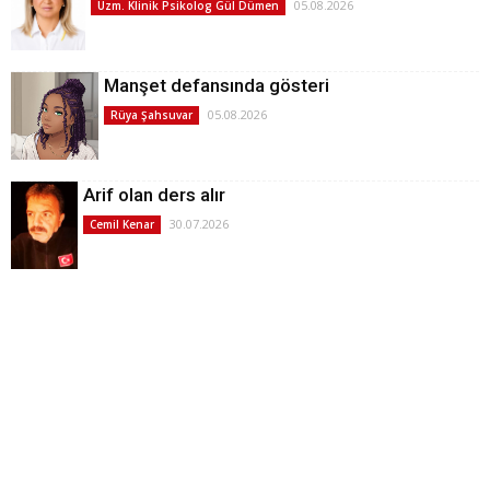
05.08.2026
Uzm. Klinik Psikolog Gül Dümen
Manşet defansında gösteri
05.08.2026
Rüya Şahsuvar
Arif olan ders alır
30.07.2026
Cemil Kenar