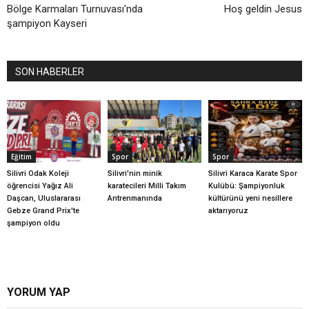
Bölge Karmaları Turnuvası'nda
Hoş geldin Jesus
şampiyon Kayseri
SON HABERLER
Eğitim
Spor
Spor
Silivri Odak Koleji
Silivri'nin minik
Silivri Karaca Karate Spor
öğrencisi Yağız Ali
karatecileri Milli Takım
Kulübü: Şampiyonluk
Daşcan, Uluslararası
Antrenmanında
kültürünü yeni nesillere
Gebze Grand Prix'te
aktarıyoruz
şampiyon oldu
YORUM YAP