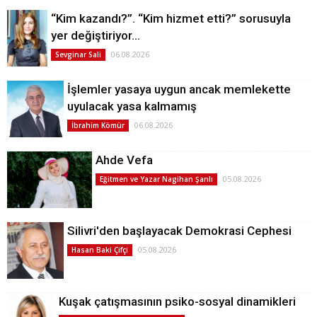
“Kim kazandı?”. “Kim hizmet etti?” sorusuyla
yer değiştiriyor…
06.08.2026
Sevginar Sali
İşlemler yasaya uygun ancak memlekette
uyulacak yasa kalmamış
06.08.2026
İbrahim Kömür
Ahde Vefa
05.08.2026
Eğitmen ve Yazar Nagihan Şanlı
Silivri'den başlayacak Demokrasi Cephesi
05.08.2026
Hasan Baki Çifçi
Kuşak çatışmasının psiko-sosyal dinamikleri