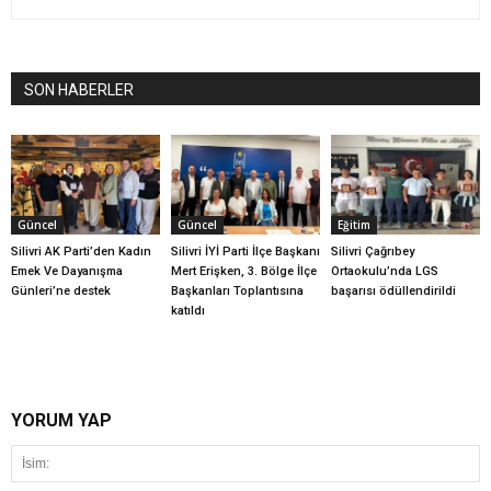
SON HABERLER
Güncel
Güncel
Eğitim
Silivri AK Parti’den Kadın
Silivri İYİ Parti İlçe Başkanı
Silivri Çağrıbey
Emek Ve Dayanışma
Mert Erişken, 3. Bölge İlçe
Ortaokulu’nda LGS
Günleri’ne destek
Başkanları Toplantısına
başarısı ödüllendirildi
katıldı
YORUM YAP