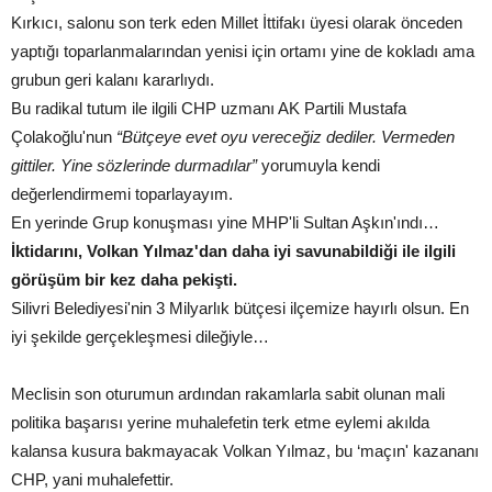
Kırkıcı, salonu son terk eden Millet İttifakı üyesi olarak önceden
yaptığı toparlanmalarından yenisi için ortamı yine de kokladı ama
grubun geri kalanı kararlıydı.
Bu radikal tutum ile ilgili CHP uzmanı AK Partili Mustafa
Çolakoğlu'nun
“Bütçeye evet oyu vereceğiz dediler. Vermeden
gittiler. Yine sözlerinde durmadılar”
yorumuyla kendi
değerlendirmemi toparlayayım.
En yerinde Grup konuşması yine MHP'li Sultan Aşkın'ındı…
İktidarını, Volkan Yılmaz'dan daha iyi savunabildiği ile ilgili
görüşüm bir kez daha pekişti.
Silivri Belediyesi'nin 3 Milyarlık bütçesi ilçemize hayırlı olsun. En
iyi şekilde gerçekleşmesi dileğiyle…
Meclisin son oturumun ardından rakamlarla sabit olunan mali
politika başarısı yerine muhalefetin terk etme eylemi akılda
kalansa kusura bakmayacak Volkan Yılmaz, bu ‘maçın' kazananı
CHP, yani muhalefettir.