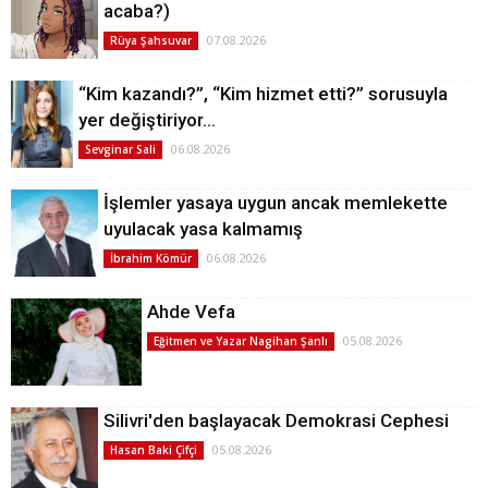
acaba?)
07.08.2026
Rüya Şahsuvar
“Kim kazandı?”, “Kim hizmet etti?” sorusuyla
yer değiştiriyor…
06.08.2026
Sevginar Sali
İşlemler yasaya uygun ancak memlekette
uyulacak yasa kalmamış
06.08.2026
İbrahim Kömür
Ahde Vefa
05.08.2026
Eğitmen ve Yazar Nagihan Şanlı
Silivri'den başlayacak Demokrasi Cephesi
05.08.2026
Hasan Baki Çifçi