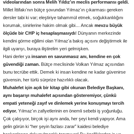
videolarından sonra Melih Yıldız'ın meclis performansı geldi.
Millet İttifakı'nın bütçe şovundan Yılmaz'ın çıkarması gereken
dersler tabi ki var; eleştiriye tahammül etmek, soğukkanlılığını
korumak, sinirlerine hakim olmak gibi… Ancak
mevzu büyük
ölçüde bir CHP iç hesaplaşmasıydı
! Dünyanın merkezinde
kendini görme eğilimi olan Yılmaz'a bakış açısını değiştirmek ile
ilgili uyarıyı, buraya iliştirelim yeri gelmişken.
Hani derler ya
insanın en savunmasız anı, kendine en çok
güvendiği zaman.
Bütçe meclisinde Volkan Yılmaz açısından
bunu tecrübe ettik. Demek ki insan kendine ne kadar güvenirse
güvensin, her türlü sürprize hazırlıklı olacak.
Muhalefet için açık bir kitap gibi okunan Belediye Başkanı,
aynı başarıyı muhalefet açısından gösteremiyor, çünkü
empati yeteneği zayıf ve dinlemek yerine konuşmayı tercih
ediyor.
Yılmaz'ın zafiyetlerinin en önemli sebebi iş yoğunluğu.
Çok çalışıyor, birçok işi aynı anda, her şeyi kendi yapıyor. Ama
gelin görün ki “her şeyin fazlası zarar” kaidesi belediye