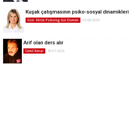
Kuşak çatışmasının psiko-sosyal dinamikleri
05.08.2026
Uzm. Klinik Psikolog Gül Dümen
Arif olan ders alır
30.07.2026
Cemil Kenar