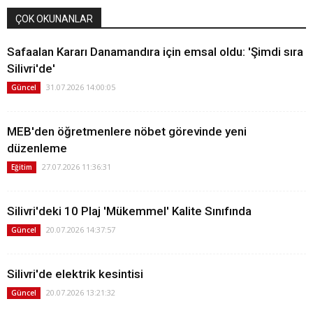
ÇOK OKUNANLAR
Safaalan Kararı Danamandıra için emsal oldu: 'Şimdi sıra
Silivri'de'
31.07.2026 14:00:05
Güncel
MEB'den öğretmenlere nöbet görevinde yeni
düzenleme
27.07.2026 11:36:31
Eğitim
Silivri'deki 10 Plaj 'Mükemmel' Kalite Sınıfında
20.07.2026 14:37:57
Güncel
Silivri'de elektrik kesintisi
20.07.2026 13:21:32
Güncel