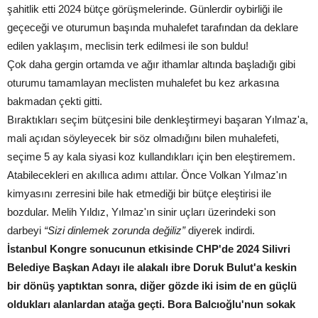
şahitlik etti 2024 bütçe görüşmelerinde. Günlerdir oybirliği ile
geçeceği ve oturumun başında muhalefet tarafından da deklare
edilen yaklaşım, meclisin terk edilmesi ile son buldu!
Çok daha gergin ortamda ve ağır ithamlar altında başladığı gibi
oturumu tamamlayan meclisten muhalefet bu kez arkasına
bakmadan çekti gitti.
Bıraktıkları seçim bütçesini bile denkleştirmeyi başaran Yılmaz'a,
mali açıdan söyleyecek bir söz olmadığını bilen muhalefeti,
seçime 5 ay kala siyasi koz kullandıkları için ben eleştiremem.
Atabilecekleri en akıllıca adımı attılar. Önce Volkan Yılmaz'ın
kimyasını zerresini bile hak etmediği bir bütçe eleştirisi ile
bozdular. Melih Yıldız, Yılmaz'ın sinir uçları üzerindeki son
darbeyi
“Sizi dinlemek zorunda değiliz”
diyerek indirdi.
İstanbul Kongre sonucunun etkisinde CHP'de 2024 Silivri
Belediye Başkan Adayı ile alakalı ibre Doruk Bulut'a keskin
bir dönüş yaptıktan sonra, diğer gözde iki isim de en güçlü
oldukları alanlardan atağa geçti. Bora Balcıoğlu'nun sokak