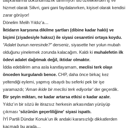
başkanlarına dokunulmazlık tanımıyor! Bu özelliklerden iş ve
hizmet olarak Silivri, gani gani faydalanırken, kişisel olarak kendisi
zarar görüyor!
Dönelim Melih Yıldız'a…
İktidarın karşısına dikilme şartları (dibine kadar haklı) ve
biçimi (ziyadesiyle haksız) ile siyasi cesaretini ortaya koydu.
“Adalet bunun neresinde?”
derseniz, siyasette her yolun mubah
olduğunu yinelemek zorunda kalacağım. Kaldı ki
muhalefetin ilk
ödevi adalet dağıtmak değil, iktidar olmaktır.
İddia edebilirim ama asla kanıtlayamam,
meclisi terk olayı
önceden kurgulandı bence.
CHP, daha önce birkaç kez
yeltendiği eylemi, yapmış olsaydı bu seferki pek bir işe
yaramazdı;
‘Aman ikide bir meclisi terk ediyorlar'
der geçerdik.
Bir şeyin miktarı, ne kadar artarsa etkisi o kadar azalır.
Yıldız'ın bir sözü ile itirazsız herkesin arkasından yürüyüp
çıkması
‘sözünün geçerliliğine' siyasi ispattı.
İYİ Partili Dündar Konuk'un ilk andaki kararsızlığı dikkatlerden
kaçmadı bu arada…