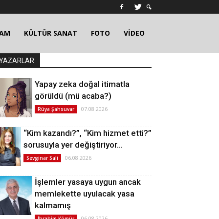
ŞAM
KÜLTÜR SANAT
FOTO
VİDEO
YAZARLAR
Yapay zeka doğal itimatla
görüldü (mü acaba?)
07.08.2026
Rüya Şahsuvar
“Kim kazandı?”, “Kim hizmet etti?”
sorusuyla yer değiştiriyor…
06.08.2026
Sevginar Sali
İşlemler yasaya uygun ancak
memlekette uyulacak yasa
kalmamış
06.08.2026
İbrahim Kömür