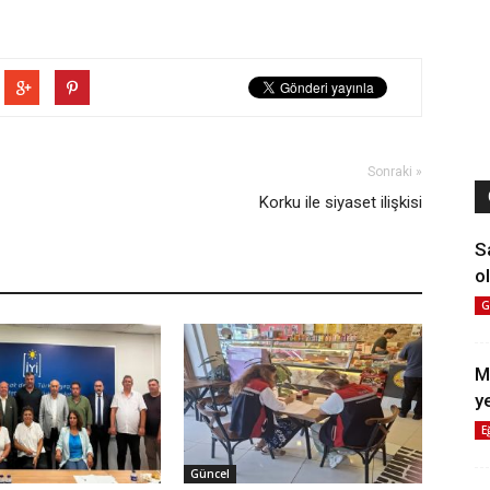
Sonraki »
Korku ile siyaset ilişkisi
S
ol
G
M
y
E
Güncel