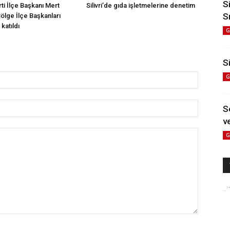
S
arti İlçe Başkanı Mert
Silivri’de gıda işletmelerine denetim
S
Bölge İlçe Başkanları
katıldı
G
Si
G
S
ve
G