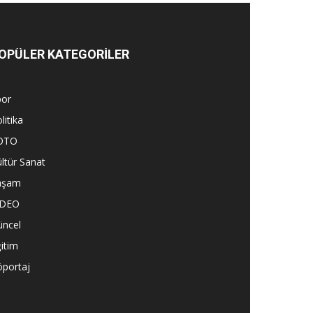
OPÜLER KATEGORİLER
por
litika
OTO
ltür Sanat
aşam
İDEO
üncel
itim
öportaj