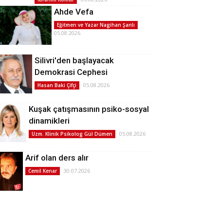
Ahde Vefa
Eğitmen ve Yazar Nagihan Şanlı
05.08.2026
Silivri'den başlayacak
Demokrasi Cephesi
05.08.2026
Hasan Baki Çifçi
Kuşak çatışmasının psiko-sosyal
dinamikleri
05.08.2026
Uzm. Klinik Psikolog Gül Dümen
Arif olan ders alır
30.07.2026
Cemil Kenar