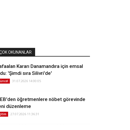
ÇOK OKUNANLAR
afaalan Kararı Danamandıra için emsal
du: 'Şimdi sıra Silivri'de'
31.07.2026 14:00:05
üncel
EB'den öğretmenlere nöbet görevinde
eni düzenleme
27.07.2026 11:36:31
ğitim