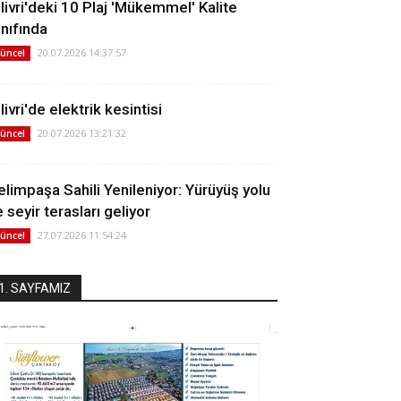
ilivri'deki 10 Plaj 'Mükemmel' Kalite
ınıfında
20.07.2026 14:37:57
üncel
livri'de elektrik kesintisi
20.07.2026 13:21:32
üncel
elimpaşa Sahili Yenileniyor: Yürüyüş yolu
 seyir terasları geliyor
27.07.2026 11:54:24
üncel
1. SAYFAMIZ