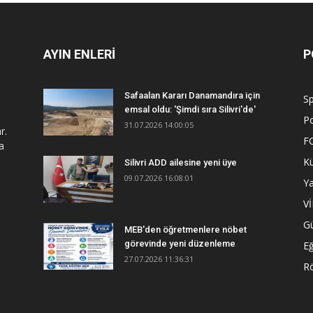
AYIN ENLERİ
P
Safaalan Kararı Danamandıra için
S
emsal oldu: 'Şimdi sıra Silivri'de'
Po
31.07.2026 14:00:05
r.
F
a
Kü
Silivri ADD ailesine yeni üye
09.07.2026 16:08:01
Y
V
G
MEB'den öğretmenlere nöbet
görevinde yeni düzenleme
Eğ
27.07.2026 11:36:31
R