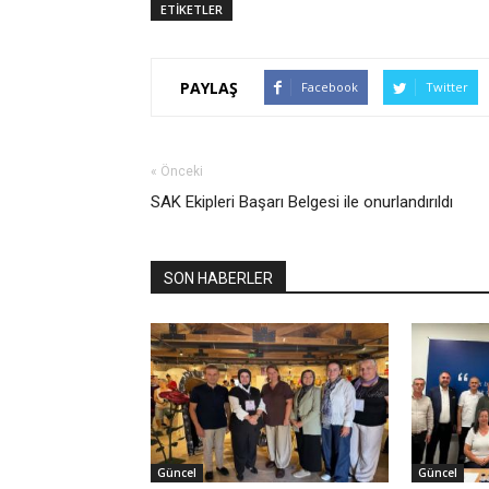
ETİKETLER
PAYLAŞ
Facebook
Twitter
« Önceki
SAK Ekipleri Başarı Belgesi ile onurlandırıldı
SON HABERLER
Güncel
Güncel