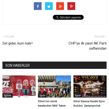
« Önceki
Sonraki »
Sel gider, kum kalır!
CHP’ye ilk yanıt AK Parti
saflarından
SON HABERLER
Eğitim
Spor
Spor
Silivri'nin minik
Silivri Karaca Karate Spor
karatecileri Milli Takım
Kulübü: Şampiyonluk