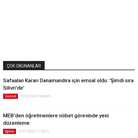
ÇOK OKUNANLAR
Safaalan Kararı Danamandıra için emsal oldu: 'Şimdi sıra
Silivri'de'
31.07.2026 14:00:05
Güncel
MEB'den öğretmenlere nöbet görevinde yeni
düzenleme
27.07.2026 11:36:31
Eğitim