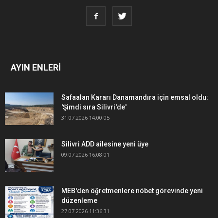
AYIN ENLERİ
Safaalan Kararı Danamandıra için emsal oldu:
'Şimdi sıra Silivri'de'
31.07.2026 14:00:05
Silivri ADD ailesine yeni üye
09.07.2026 16:08:01
MEB'den öğretmenlere nöbet görevinde yeni
düzenleme
27.07.2026 11:36:31