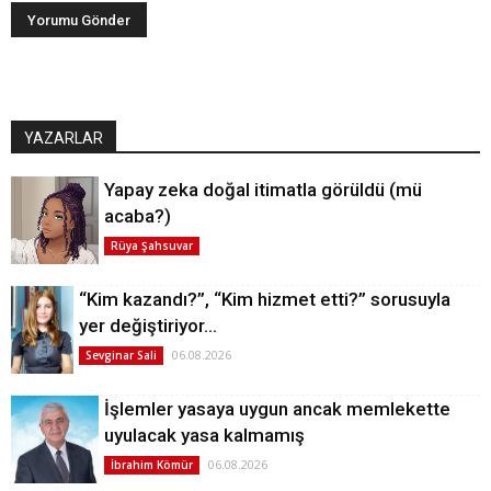
YAZARLAR
Yapay zeka doğal itimatla görüldü (mü
acaba?)
Rüya Şahsuvar
“Kim kazandı?”, “Kim hizmet etti?” sorusuyla
yer değiştiriyor…
06.08.2026
Sevginar Sali
İşlemler yasaya uygun ancak memlekette
uyulacak yasa kalmamış
06.08.2026
İbrahim Kömür