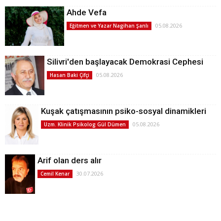
Ahde Vefa
05.08.2026
Eğitmen ve Yazar Nagihan Şanlı
Silivri'den başlayacak Demokrasi Cephesi
05.08.2026
Hasan Baki Çifçi
Kuşak çatışmasının psiko-sosyal dinamikleri
05.08.2026
Uzm. Klinik Psikolog Gül Dümen
Arif olan ders alır
30.07.2026
Cemil Kenar