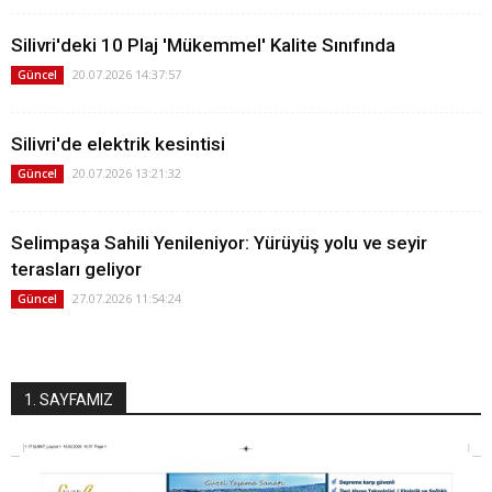
Silivri'deki 10 Plaj 'Mükemmel' Kalite Sınıfında
20.07.2026 14:37:57
Güncel
Silivri'de elektrik kesintisi
20.07.2026 13:21:32
Güncel
Selimpaşa Sahili Yenileniyor: Yürüyüş yolu ve seyir
terasları geliyor
27.07.2026 11:54:24
Güncel
1. SAYFAMIZ