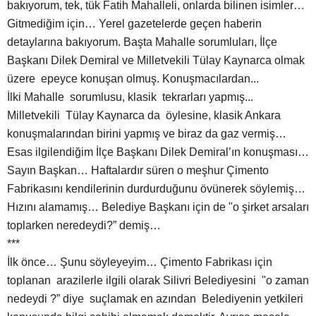
bakıyorum, tek, tük Fatih Mahalleli, onlarda bilinen isimler…
Gitmediğim için… Yerel gazetelerde geçen haberin
detaylarına bakıyorum. Başta Mahalle sorumluları, İlçe
Başkanı Dilek Demiral ve Milletvekili Tülay Kaynarca olmak
üzere epeyce konuşan olmuş. Konuşmacılardan...
İlki Mahalle sorumlusu, klasik tekrarları yapmış...
Milletvekili Tülay Kaynarca da öylesine, klasik Ankara
konuşmalarından birini yapmış ve biraz da gaz vermiş…
Esas ilgilendiğim İlçe Başkanı Dilek Demiral’ın konuşması…
Sayın Başkan… Haftalardır süren o meşhur Çimento
Fabrikasını kendilerinin durdurduğunu övünerek söylemiş…
Hızını alamamış… Belediye Başkanı için de "o şirket arsaları
toplarken neredeydi?” demiş…
***
İlk önce… Şunu söyleyeyim… Çimento Fabrikası için
toplanan arazilerle ilgili olarak Silivri Belediyesini "o zaman
nedeydi ?” diye suçlamak en azından Belediyenin yetkileri