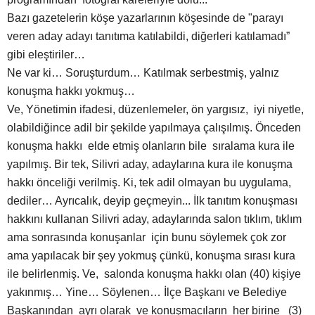
Bazı gazetelerin köşe yazarlarının köşesinde de "parayı
veren aday adayı tanıtıma katılabildi, diğerleri katılamadı”
gibi eleştiriler…
Ne var ki… Soruşturdum… Katılmak serbestmiş, yalnız
konuşma hakkı yokmuş…
Ve, Yönetimin ifadesi, düzenlemeler, ön yargısız, iyi niyetle,
olabildiğince adil bir şekilde yapılmaya çalışılmış. Önceden
konuşma hakkı elde etmiş olanların bile sıralama kura ile
yapılmış. Bir tek, Silivri aday, adaylarına kura ile konuşma
hakkı önceliği verilmiş. Ki, tek adil olmayan bu uygulama,
dediler… Ayrıcalık, deyip geçmeyin... İlk tanıtım konuşması
hakkını kullanan Silivri aday, adaylarında salon tıklım, tıklım
ama sonrasında konuşanlar için bunu söylemek çok zor
ama yapılacak bir şey yokmuş çünkü, konuşma sırası kura
ile belirlenmiş. Ve, salonda konuşma hakkı olan (40) kişiye
yakınmış… Yine… Söylenen… İlçe Başkanı ve Belediye
Başkanından ayrı olarak ve konuşmacıların her birine (3)