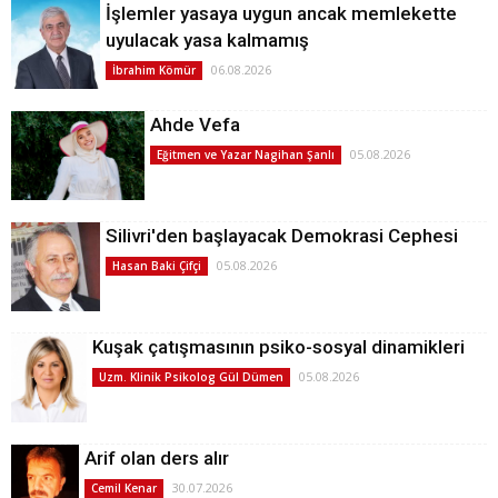
İşlemler yasaya uygun ancak memlekette
uyulacak yasa kalmamış
06.08.2026
İbrahim Kömür
Ahde Vefa
05.08.2026
Eğitmen ve Yazar Nagihan Şanlı
Silivri'den başlayacak Demokrasi Cephesi
05.08.2026
Hasan Baki Çifçi
Kuşak çatışmasının psiko-sosyal dinamikleri
05.08.2026
Uzm. Klinik Psikolog Gül Dümen
Arif olan ders alır
30.07.2026
Cemil Kenar