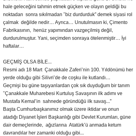
hale geleceğini tahmin etmek güçken ve olayın geldiği bu
noktadan sonra sıkılmadan "biz durdurduk” demek siyasi rol
çalmak değilde nedir… Ayrıca… Unutulmasın ki, Çimento
Fabrikasının, henüz yapımından vazgeçilmiş değil,
durdurulmuştur. Yani, seçimden sonraya ötelenmiştir… İyi
haftalar…
GEÇMİŞ OLSA BİLE...
Resmi adı 18 Mart Çanakkale Zaferi’nin 100. Yıldönümü her
yerde olduğu gibi Silivri’de de coşku ile kutlandı…
Geçmişi bu güne taşıyanlardan çok sık duyduğum bir tanım
"Çanakkale Muharebesi Kurtuluş Savaşının ilk adımı ve
Mustafa Kemal’in sahnede göründüğü ilk savaş...”
Başta Cumhurbaşkanımız olmak üzere iktidar ve onun
atadığı Diyanet İşleri Başkanlığı gibi Devlet Kurumları, güne
dair demeçlerinde, ağızlarına Atatürk’ü anmada ketum
davrandılar her zamanki olduğu gibi...