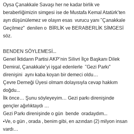
Oysa Çanakkale Savaşı her ne kadar birlik ve
beraberliğimizin simgesi ise de Mustafa Kemal Atatürk’ten
ayrı düşünülemez ve olayın esas vurucu yanı "Çanakkale
Geçilmez” denilen o BİRLİK ve BERABERLİK SİMGESİ
söz.
BENDEN SÖYLEMESİ...
Genel İktidarın Partisi AKP’nin Silivri İlçe Başkanı Dilek
Demiral, Çanakkale’yi işgal edenlerle "Gezi Parkı”
direnişini aynı kaba koyan bir demeci oldu…
Çevre Derneği Üyesi olmam dolayısıyla cevap hakkım
doğdu...
İlk önce… Şunu söyleyeyim… Gezi parkı direnişinde
gençler ağırlıktaydı …
Gezi Parkı direnişinde o gün bende oradaydım...
•Ve, o gün , orada , benim gibi, en azından (2) milyon insan
vardı…