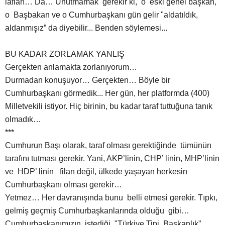
lafları… Da… Unutmamak gerekir ki, o eski genel başkan,
o Başbakan ve o Cumhurbaşkanı gün gelir "aldatıldık,
aldanmışız” da diyebilir... Benden söylemesi...
BU KADAR ZORLAMAK YANLIŞ
Gerçekten anlamakta zorlanıyorum…
Durmadan konuşuyor… Gerçekten… Böyle bir
Cumhurbaşkanı görmedik... Her gün, her platformda (400)
Milletvekili istiyor. Hiç birinin, bu kadar taraf tuttuğuna tanık
olmadık…
***
Cumhurun Başı olarak, taraf olması gerektiğinde tümünün
tarafını tutması gerekir. Yani, AKP’linin, CHP’ linin, MHP’linin
ve HDP’ linin filan değil, ülkede yaşayan herkesin
Cumhurbaşkanı olması gerekir…
Yetmez… Her davranışında bunu belli etmesi gerekir. Tıpkı,
gelmiş geçmiş Cumhurbaşkanlarında olduğu gibi…
Cumhurbaşkanımızın istediği "Türkiye Tipi Başkanlık”