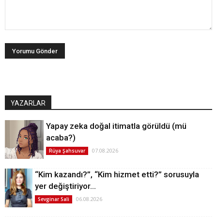
YAZARLAR
Yapay zeka doğal itimatla görüldü (mü
acaba?)
07.08.2026
Rüya Şahsuvar
“Kim kazandı?”, “Kim hizmet etti?” sorusuyla
yer değiştiriyor…
06.08.2026
Sevginar Sali