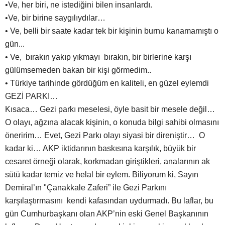
•Ve, her biri, ne istediğini bilen insanlardı.
•Ve, bir birine saygılıydılar…
• Ve, belli bir saate kadar tek bir kişinin burnu kanamamıştı o
gün...
• Ve, bırakın yakıp yıkmayı bırakın, bir birlerine karşı
gülümsemeden bakan bir kişi görmedim..
• Türkiye tarihinde gördüğüm en kaliteli, en güzel eylemdi
GEZİ PARKI…
Kısaca… Gezi parkı meselesi, öyle basit bir mesele değil…
O olayı, ağzına alacak kişinin, o konuda bilgi sahibi olmasını
öneririm… Evet, Gezi Parkı olayı siyasi bir direniştir… O
kadar ki… AKP iktidarının baskısına karşılık, büyük bir
cesaret örneği olarak, korkmadan giriştikleri, analarının ak
sütü kadar temiz ve helal bir eylem. Biliyorum ki, Sayın
Demiral’ın "Çanakkale Zaferi” ile Gezi Parkını
karşılaştırmasını kendi kafasından uydurmadı. Bu laflar, bu
gün Cumhurbaşkanı olan AKP’nin eski Genel Başkanının