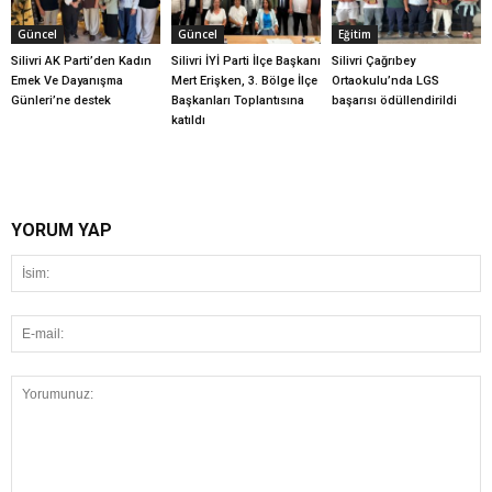
Güncel
Güncel
Eğitim
Silivri AK Parti’den Kadın
Silivri İYİ Parti İlçe Başkanı
Silivri Çağrıbey
Emek Ve Dayanışma
Mert Erişken, 3. Bölge İlçe
Ortaokulu’nda LGS
Günleri’ne destek
Başkanları Toplantısına
başarısı ödüllendirildi
katıldı
YORUM YAP