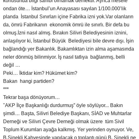
konusunda bilgi sahibi olmamak demektir. Ayrıca mesele
ondan öte… İstanbul’un Anayasası sayılan 1/100.000’lik
planda İstanbul Sınırları içine Fabrika izni yok.Var olanların
da, ömrü Fabrikanın ekonomik ömrü ile sınırlı. Bir defa bu
olmuş.İzni nasıl almış. Bırakın Silivri Belediyesinin iznini,
anlaşılıyor ki, İstanbul Büyük Belediyesi bile devre dışı. İşin
bağlandığı yer Bakanlık. Bakamlıktan izin alma aşamasında
neler dönmüş bilinmiyor. İş nasıl tatlıya bağlanmış, belli
değil …
Peki… İktidar kim? Hükümet kim?
Bakan hangi partiden?
***
Tekrar başa dönüyorum…
"AKP İlçe Başkanlığı durdurmuş” öyle söylüyor... Bakın
şimdi… Başta, Silivri Belediye Başkanı, SİAD ve Muhtarlar
Derneği ve Silivri Çevre Derneği olmak üzere tüm Sivil
Toplum Kurumları ayağa kalkmış. Yer yerinden oynuyor. Ve,
B.Sinekli Kahvesinde yapılacak o toplantı günü B. Sinekli ne