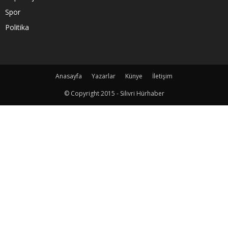
Spor
Politika
Anasayfa
Yazarlar
Künye
İletişim
© Copyright 2015 - Silivri Hürhaber