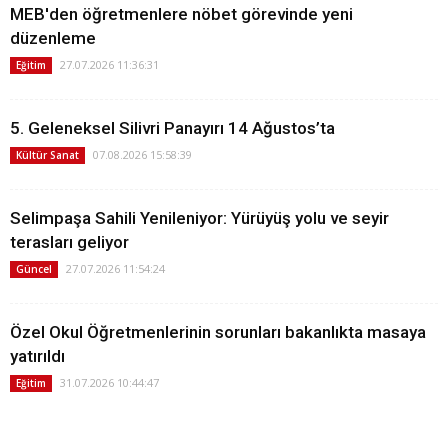
MEB'den öğretmenlere nöbet görevinde yeni
düzenleme
27.07.2026 11:36:31
Eğitim
5. Geleneksel Silivri Panayırı 14 Ağustos’ta
07.08.2026 15:58:39
Kültür Sanat
Selimpaşa Sahili Yenileniyor: Yürüyüş yolu ve seyir
terasları geliyor
27.07.2026 11:54:24
Güncel
Özel Okul Öğretmenlerinin sorunları bakanlıkta masaya
yatırıldı
31.07.2026 10:44:47
Eğitim