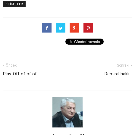
ETİKETLER
« Önceki
Sonraki »
Play-Off of of of
Demiral haklı...