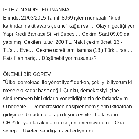
İSTER İNAN /İSTER İNANMA
Elimde, 21/03/2015 Tarihli 8969 işlem numaralı "kredi
kartından nakit avans çekme” kağıdı var… Olayın geçtiği yer
Yapı Kredi Bankası Silivri Şubesi… Çekim Saat 09,09’da
yapılmış. Çekilen tutar 200 TL. Nakit çekim ücreti 13.-
TL’sı… Evet… Çekme ücreti tamı tamına (13 ) Türk Lirası…
Faiz filan hariç… Düşünebiliyor musunuz?
ÖNEMLİ BİR GÖREV
"Ülke demokrasi ile yönetiliyor” derken, çok iyi biliyorum ki
mesele o kadar basit değil. Çünkü, demokrasiyi içine
sindiremeyen bir iktidarla yönetildiğimizin de farkındayım…
O nedenle… Demokrasiden nasiplenmemişlerin iktidardan
gidişinde, bir adım olacağı düşüncesiyle, hafta sonu
CHP’de yapılacak olan ön seçimi önemsiyorum… Ona
sebep… Üyeleri sandığa davet ediyorum...