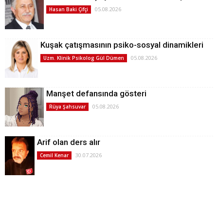
05.08.2026
Hasan Baki Çifçi
Kuşak çatışmasının psiko-sosyal dinamikleri
05.08.2026
Uzm. Klinik Psikolog Gül Dümen
Manşet defansında gösteri
05.08.2026
Rüya Şahsuvar
Arif olan ders alır
30.07.2026
Cemil Kenar