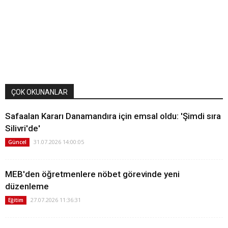
ÇOK OKUNANLAR
Safaalan Kararı Danamandıra için emsal oldu: 'Şimdi sıra
Silivri'de'
31.07.2026 14:00:05
Güncel
MEB'den öğretmenlere nöbet görevinde yeni
düzenleme
27.07.2026 11:36:31
Eğitim