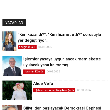
YAZARLAR
“Kim kazandı?”. “Kim hizmet etti?” sorusuyla
yer değiştiriyor…
06.08.2026
Sevginar Sali
İşlemler yasaya uygun ancak memlekette
uyulacak yasa kalmamış
06.08.2026
İbrahim Kömür
Ahde Vefa
05.08.2026
Eğitmen ve Yazar Nagihan Şanlı
Silivri'den başlayacak Demokrasi Cephesi