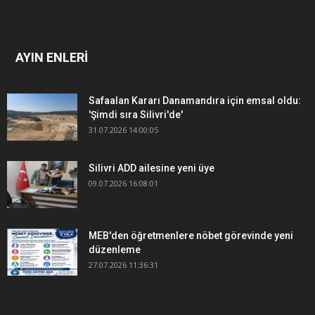
AYIN ENLERİ
Safaalan Kararı Danamandıra için emsal oldu:
'Şimdi sıra Silivri'de'
31.07.2026 14:00:05
Silivri ADD ailesine yeni üye
09.07.2026 16:08:01
MEB'den öğretmenlere nöbet görevinde yeni
düzenleme
27.07.2026 11:36:31