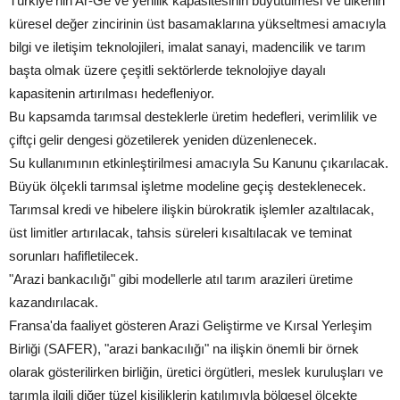
Türkiye'nin Ar-Ge ve yenilik kapasitesinin büyütülmesi ve ülkenin
küresel değer zincirinin üst basamaklarına yükseltmesi amacıyla
bilgi ve iletişim teknolojileri, imalat sanayi, madencilik ve tarım
başta olmak üzere çeşitli sektörlerde teknolojiye dayalı
kapasitenin artırılması hedefleniyor.
Bu kapsamda tarımsal desteklerle üretim hedefleri, verimlilik ve
çiftçi gelir dengesi gözetilerek yeniden düzenlenecek.
Su kullanımının etkinleştirilmesi amacıyla Su Kanunu çıkarılacak.
Büyük ölçekli tarımsal işletme modeline geçiş desteklenecek.
Tarımsal kredi ve hibelere ilişkin bürokratik işlemler azaltılacak,
üst limitler artırılacak, tahsis süreleri kısaltılacak ve teminat
sorunları hafifletilecek.
"Arazi bankacılığı" gibi modellerle atıl tarım arazileri üretime
kazandırılacak.
Fransa'da faaliyet gösteren Arazi Geliştirme ve Kırsal Yerleşim
Birliği (SAFER), "arazi bankacılığı" na ilişkin önemli bir örnek
olarak gösterilirken birliğin, üretici örgütleri, meslek kuruluşları ve
tarımla ilgili diğer tüzel kişiliklerin katılımıyla bölgesel ölçekte