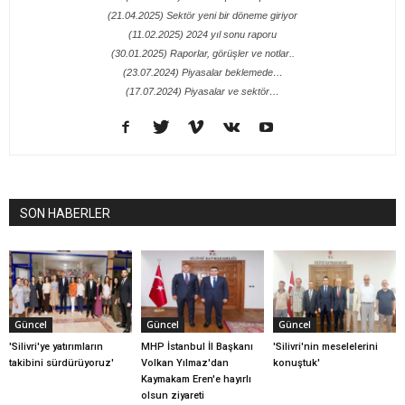
(21.04.2025) Sektör yeni bir döneme giriyor
(11.02.2025) 2024 yıl sonu raporu
(30.01.2025) Raporlar, görüşler ve notlar..
(23.07.2024) Piyasalar beklemede…
(17.07.2024) Piyasalar ve sektör…
SON HABERLER
Güncel
Güncel
Güncel
'Silivri'ye yatırımların
MHP İstanbul İl Başkanı
'Silivri'nin meselelerini
takibini sürdürüyoruz'
Volkan Yılmaz'dan
konuştuk'
Kaymakam Eren'e hayırlı
olsun ziyareti