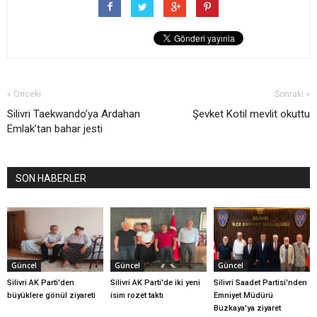
« Önceki
Sonraki »
Silivri Taekwando’ya Ardahan
Şevket Kotil mevlit okuttu
Emlak’tan bahar jesti
SON HABERLER
Güncel
Güncel
Güncel
Silivri AK Parti'den
Silivri AK Parti'de iki yeni
Silivri Saadet Partisi'nden
büyüklere gönül ziyareti
isim rozet taktı
Emniyet Müdürü
Büzkaya'ya ziyaret