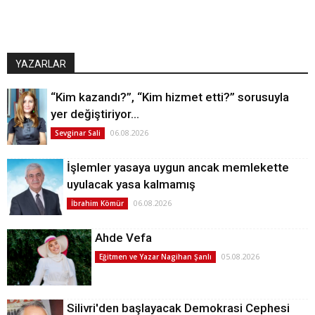
YAZARLAR
“Kim kazandı?”, “Kim hizmet etti?” sorusuyla
yer değiştiriyor…
06.08.2026
Sevginar Sali
İşlemler yasaya uygun ancak memlekette
uyulacak yasa kalmamış
06.08.2026
İbrahim Kömür
Ahde Vefa
05.08.2026
Eğitmen ve Yazar Nagihan Şanlı
Silivri'den başlayacak Demokrasi Cephesi