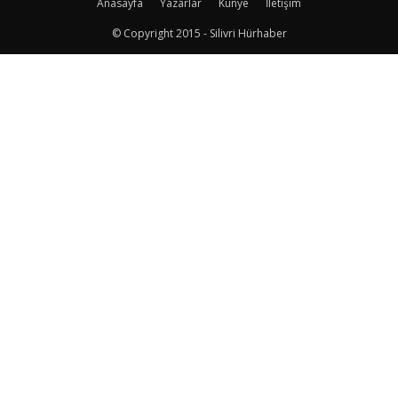
Anasayfa
Yazarlar
Künye
İletişim
© Copyright 2015 - Silivri Hürhaber