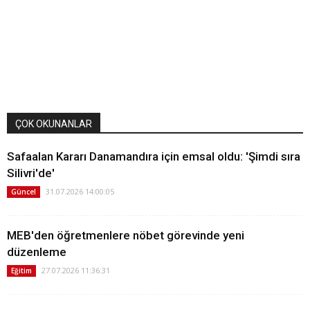
ÇOK OKUNANLAR
Safaalan Kararı Danamandıra için emsal oldu: 'Şimdi sıra
Silivri'de'
31.07.2026 14:00:05
Güncel
MEB'den öğretmenlere nöbet görevinde yeni
düzenleme
27.07.2026 11:36:31
Eğitim