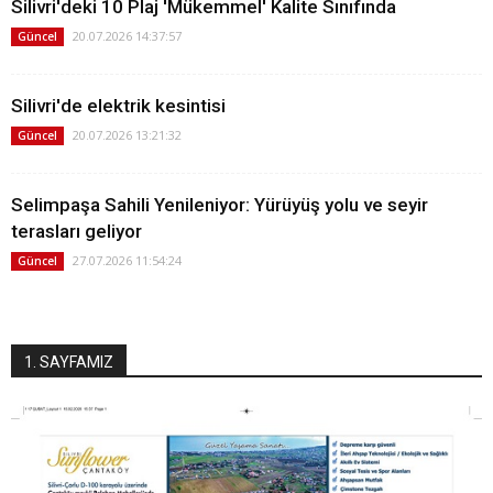
Silivri'deki 10 Plaj 'Mükemmel' Kalite Sınıfında
20.07.2026 14:37:57
Güncel
Silivri'de elektrik kesintisi
20.07.2026 13:21:32
Güncel
Selimpaşa Sahili Yenileniyor: Yürüyüş yolu ve seyir
terasları geliyor
27.07.2026 11:54:24
Güncel
1. SAYFAMIZ