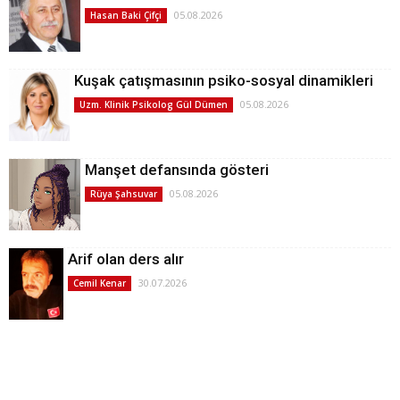
05.08.2026
Hasan Baki Çifçi
Kuşak çatışmasının psiko-sosyal dinamikleri
05.08.2026
Uzm. Klinik Psikolog Gül Dümen
Manşet defansında gösteri
05.08.2026
Rüya Şahsuvar
Arif olan ders alır
30.07.2026
Cemil Kenar