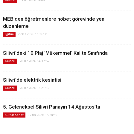
Güncel
MEB'den öğretmenlere nöbet görevinde yeni
düzenleme
27.07.2026 11:36:31
Eğitim
Silivri'deki 10 Plaj 'Mükemmel' Kalite Sınıfında
20.07.2026 14:37:57
Güncel
Silivri'de elektrik kesintisi
20.07.2026 13:21:32
Güncel
5. Geleneksel Silivri Panayırı 14 Ağustos’ta
07.08.2026 15:58:39
Kültür Sanat