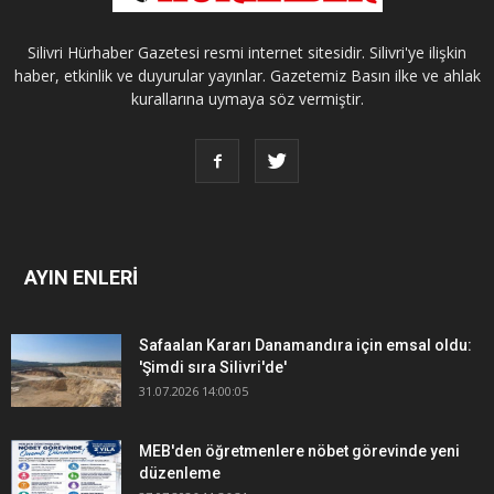
Silivri Hürhaber Gazetesi resmi internet sitesidir. Silivri'ye ilişkin
haber, etkinlik ve duyurular yayınlar. Gazetemiz Basın ilke ve ahlak
kurallarına uymaya söz vermiştir.
AYIN ENLERİ
Safaalan Kararı Danamandıra için emsal oldu:
'Şimdi sıra Silivri'de'
31.07.2026 14:00:05
MEB'den öğretmenlere nöbet görevinde yeni
düzenleme