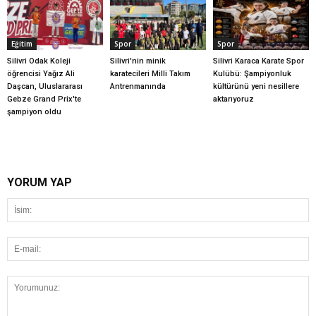
Eğitim
Spor
Spor
Silivri Odak Koleji
Silivri'nin minik
Silivri Karaca Karate Spor
öğrencisi Yağız Ali
karatecileri Milli Takım
Kulübü: Şampiyonluk
Daşcan, Uluslararası
Antrenmanında
kültürünü yeni nesillere
Gebze Grand Prix'te
aktarıyoruz
şampiyon oldu
YORUM YAP