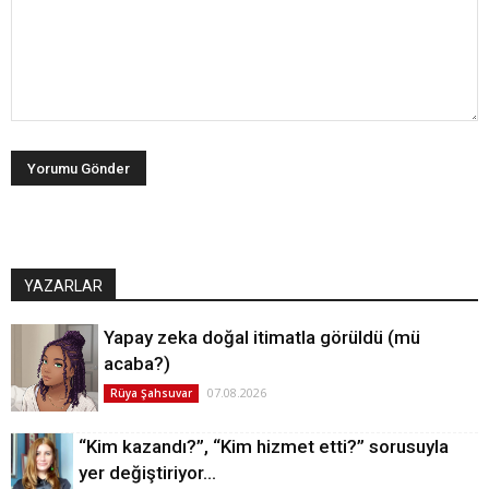
YAZARLAR
Yapay zeka doğal itimatla görüldü (mü
acaba?)
07.08.2026
Rüya Şahsuvar
“Kim kazandı?”, “Kim hizmet etti?” sorusuyla
yer değiştiriyor…