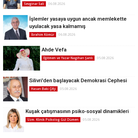
06.08.2026
Sevginar Sali
İşlemler yasaya uygun ancak memlekette
uyulacak yasa kalmamış
06.08.2026
İbrahim Kömür
Ahde Vefa
05.08.2026
Eğitmen ve Yazar Nagihan Şanlı
Silivri'den başlayacak Demokrasi Cephesi
05.08.2026
Hasan Baki Çifçi
Kuşak çatışmasının psiko-sosyal dinamikleri
05.08.2026
Uzm. Klinik Psikolog Gül Dümen