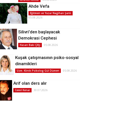
Ahde Vefa
Eğitmen ve Yazar Nagihan Şanlı
05.08.2026
Silivri'den başlayacak
Demokrasi Cephesi
05.08.2026
Hasan Baki Çifçi
Kuşak çatışmasının psiko-sosyal
dinamikleri
05.08.2026
Uzm. Klinik Psikolog Gül Dümen
Arif olan ders alır
30.07.2026
Cemil Kenar