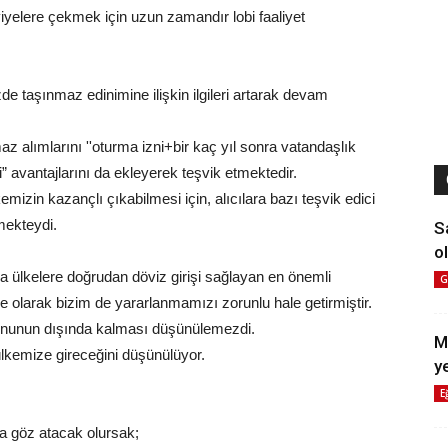
yelere çekmek için uzun zamandır lobi faaliyet
zde taşınmaz edinimine ilişkin ilgileri artarak devam
az alımlarını ''oturma izni+bir kaç yıl sonra vatandaşlık
 avantajlarını da ekleyerek teşvik etmektedir.
mizin kazançlı çıkabilmesi için, alıcılara bazı teşvik edici
mekteydi.
S
ol
.
a ülkelere doğrudan döviz girişi sağlayan en önemli
G
ke olarak bizim de yararlanmamızı zorunlu hale getirmiştir.
onunun dışında kalması düşünülemezdi.
M
ülkemize gireceğini düşünülüyor.
y
E
ra göz atacak olursak;