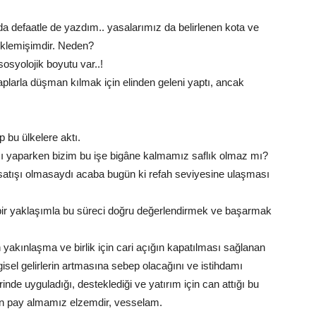
a defaatle de yazdım.. yasalarımız da belirlenen kota ve
eklemişimdir. Neden?
sosyolojik boyutu var..!
Araplarla düşman kılmak için elinden geleni yaptı, ancak
p bu ülkelere aktı.
tışı yaparken bizim bu işe bigâne kalmamız saflık olmaz mı?
satışı olmasaydı acaba bugün ki refah seviyesine ulaşması
 bir yaklaşımla bu süreci doğru değerlendirmek ve başarmak
 yakınlaşma ve birlik için cari açığın kapatılması sağlanan
gisel gelirlerin artmasına sebep olacağını ve istihdamı
inde uyguladığı, desteklediği ve yatırım için can attığı bu
an pay almamız elzemdir, vesselam.