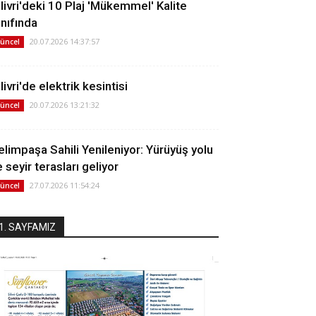
ilivri'deki 10 Plaj 'Mükemmel' Kalite
ınıfında
20.07.2026 14:37:57
üncel
livri'de elektrik kesintisi
20.07.2026 13:21:32
üncel
elimpaşa Sahili Yenileniyor: Yürüyüş yolu
 seyir terasları geliyor
27.07.2026 11:54:24
üncel
1. SAYFAMIZ