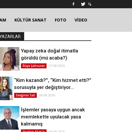
ŞAM
KÜLTÜR SANAT
FOTO
VİDEO
YAZARLAR
Yapay zeka doğal itimatla
görüldü (mü acaba?)
07.08.2026
Rüya Şahsuvar
“Kim kazandı?”, “Kim hizmet etti?”
sorusuyla yer değiştiriyor…
06.08.2026
Sevginar Sali
İşlemler yasaya uygun ancak
memlekette uyulacak yasa
kalmamış
06.08.2026
İbrahim Kömür