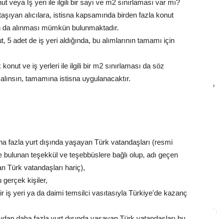
eya İş yeri ile ilgili bir sayı ve m2 sınırlaması var mı?
 taşıyan alıcılara, istisna kapsamında birden fazla konut
dan da alınması mümkün bulunmaktadır.
t, 5 adet de iş yeri aldığında, bu alımlarının tamamı için
nut ve iş yerleri ile ilgili bir m2 sınırlaması da söz
 alınsın, tamamına istisna uygulanacaktır.
ha fazla yurt dışında yaşayan Türk vatandaşları (resmi
 bulunan teşekkül ve teşebbüslere bağlı olup, adı geçen
n Türk vatandaşları hariç),
gerçek kişiler,
r iş yeri ya da daimi temsilci vasıtasıyla Türkiye'de kazanç
ydan daha fazla yurt dışında yaşayan Türk vatandaşları bu