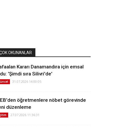
ÇOK OKUNANLAR
afaalan Kararı Danamandıra için emsal
du: 'Şimdi sıra Silivri'de'
31.07.2026 14:00:05
üncel
EB'den öğretmenlere nöbet görevinde
eni düzenleme
27.07.2026 11:36:31
ğitim