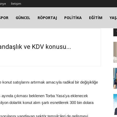
ünye
İletişim
SPOR
GÜNCEL
RÖPORTAJ
POLİTİKA
EĞİTİM
YA
andaşlık ve KDV konusu...
konut satışlarını artırmak amacıyla radikal bir değişikliğe
s ayında çıkması beklenen Torba Yasa'ya eklenecek
yon dolarlık konut alım şartı esnetilerek 300 bin dolara
rularını yanıtlayan sektör temsilcileri de gelişmeyi