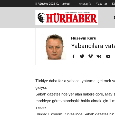
8 Ağustos 2026 Cumartesi
Anasayfa
Yazarlar
K
Hüseyin Kuru
Yabancılara vat
Türkiye daha fazla yabancı yatırımcı çekmek ve 
gidiyor.
Sabah gazetesinde yer alan habere göre, Mayı
maddeye göre vatandaşlık hakkı almak için 1 mil
inecek.
Uludağ Ekonomi Zirvesi'nde Sabah gazetesinin so