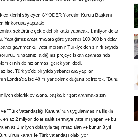
klediklerini söyleyen GYODER Yönetim Kurulu Başkanı
en bir konuşa yaparak;
lak sektörüne çok ciddi bir katkı yapacak. 1 milyon dolar
r. Yaptığımız araştırmalara göre yabancı 100-300 bin dolar
abancı gayrimenkul yatırımcısının Türkiye'den sınırlı sayıda
orunu.. ruhsatınızı aldığınız projeye iskan aşamasında
işlemlerinin de hızlanması gerekiyor" dedi.
 ise, Türkiye'de bir yılda yabancılara yapılan
mın Londra'da ise 48 milyar dolar olduğunu belirterek, "Bunu
milyon dolarlık ev alana, başka bir şart aranmaksızın
.
e "Türk Vatandaşlığı Kanunu'nun uygulanmasına ilişkin
e, en az 2 milyon dolar sabit sermaye yatırımı yapan ve bu
a en az 1 milyon dolarıyla taşınmaz alan ve bunun 3 yıl
rulu'nun kararı ile Türk vatandaşı olabiliyor.