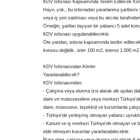
KDV İstisnası Kapsamında Teslim Edilecek Konut v
Hayır, yok.. bu istisnadan yararlanma şartlarını
veya iş yeri satılması veya bu alıcılar tarafın
Örneğin, şartları taşıyan bir yabancı 5 adet konu
KDV istisnası uygulanabilecektir.
Öte yandan, istisna kapsamında teslim edilecek ko
konusu değildir.. ister 100 m2, isterse 1.000 m2
KDV İstisnasından Kimler
Yararlanabilecek?
KDV istisnasından;
- Çalışma veya oturma izni alarak altı aydan da
daire ve müesseselere veya merkezi Türkiye'de
daire, müessese, teşekkül ve kurumlarda çalışa
- Türkiye'de yerleşmiş olmayan yabancı uyruklu 
- Kanuni ve iş merkezi Türkiye'de olmayan ve bi
elde etmeyen kurumlar yararlanabilecektir.
Buna göre, çalışma veya oturma izni alarak 6 a