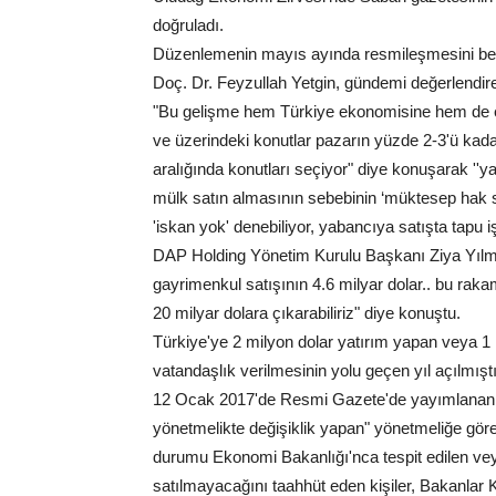
doğruladı.
Düzenlemenin mayıs ayında resmileşmesini be
Doç. Dr. Feyzullah Yetgin, gündemi değerlendir
"Bu gelişme hem Türkiye ekonomisine hem de em
ve üzerindeki konutlar pazarın yüzde 2-3'ü kada
aralığında konutları seçiyor" diye konuşarak ''y
mülk satın almasının sebebinin ‘müktesep hak s
'iskan yok' denebiliyor, yabancıya satışta tapu 
DAP Holding Yönetim Kurulu Başkanı Ziya Yılmaz
gayrimenkul satışının 4.6 milyar dolar.. bu raka
20 milyar dolara çıkarabiliriz" diye konuştu.
Türkiye'ye 2 milyon dolar yatırım yapan veya 1 
vatandaşlık verilmesinin yolu geçen yıl açılmıştı
12 Ocak 2017'de Resmi Gazete'de yayımlanan v
yönetmelikte değişiklik yapan" yönetmeliğe gör
durumu Ekonomi Bakanlığı'nca tespit edilen vey
satılmayacağını taahhüt eden kişiler, Bakanlar Ku