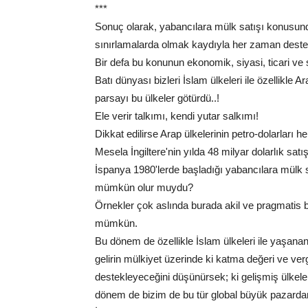
***
Sonuç olarak, yabancılara mülk satışı konusund
sınırlamalarda olmak kaydıyla her zaman dest
Bir defa bu konunun ekonomik, siyasi, ticari ve 
Batı dünyası bizleri İslam ülkeleri ile özellikle 
parsayı bu ülkeler götürdü..!
Ele verir talkımı, kendi yutar salkımı!
Dikkat edilirse Arap ülkelerinin petro-dolarları he
Mesela İngiltere'nin yılda 48 milyar dolarlık sa
İspanya 1980'lerde başladığı yabancılara mülk 
mümkün olur muydu?
Örnekler çok aslında burada akil ve pragmatis
mümkün.
Bu dönem de özellikle İslam ülkeleri ile yaşanan
gelirin mülkiyet üzerinde ki katma değeri ve ver
destekleyeceğini düşünürsek; ki gelişmiş ülkeler
dönem de bizim de bu tür global büyük pazard