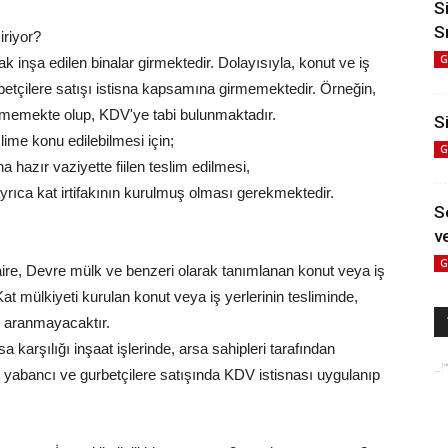
S
S
riyor?
G
k inşa edilen binalar girmektedir. Dolayısıyla, konut ve iş
rbetçilere satışı istisna kapsamına girmemektedir. Örneğin,
rmemekte olup, KDV'ye tabi bulunmaktadır.
Si
ime konu edilebilmesi için;
G
a hazır vaziyette fiilen teslim edilmesi,
 ayrıca kat irtifakının kurulmuş olması gerekmektedir.
S
ve
G
aire, Devre mülk ve benzeri olarak tanımlanan konut veya iş
Kat mülkiyeti kurulan konut veya iş yerlerinin tesliminde,
ki aranmayacaktır.
karşılığı inşaat işlerinde, arsa sahipleri tarafından
in yabancı ve gurbetçilere satışında KDV istisnası uygulanıp