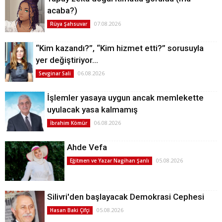
acaba?)
07.08.2026
Rüya Şahsuvar
“Kim kazandı?”, “Kim hizmet etti?” sorusuyla
yer değiştiriyor…
06.08.2026
Sevginar Sali
İşlemler yasaya uygun ancak memlekette
uyulacak yasa kalmamış
06.08.2026
İbrahim Kömür
Ahde Vefa
05.08.2026
Eğitmen ve Yazar Nagihan Şanlı
Silivri'den başlayacak Demokrasi Cephesi
05.08.2026
Hasan Baki Çifçi