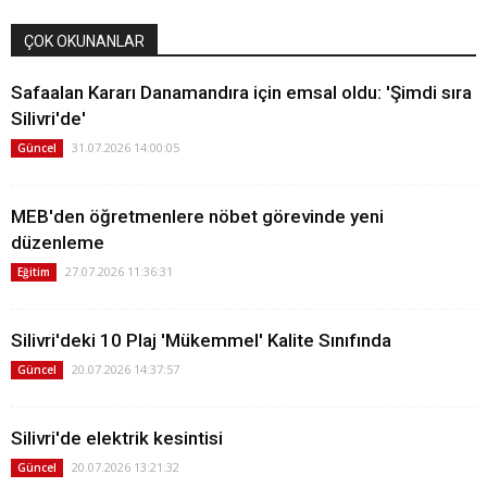
ÇOK OKUNANLAR
Safaalan Kararı Danamandıra için emsal oldu: 'Şimdi sıra
Silivri'de'
31.07.2026 14:00:05
Güncel
MEB'den öğretmenlere nöbet görevinde yeni
düzenleme
27.07.2026 11:36:31
Eğitim
Silivri'deki 10 Plaj 'Mükemmel' Kalite Sınıfında
20.07.2026 14:37:57
Güncel
Silivri'de elektrik kesintisi
20.07.2026 13:21:32
Güncel