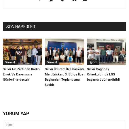
SON HABERLER
Güncel
Güncel
Eğitim
Silivri AK Parti’den Kadın
Silivri İYİ Parti İlçe Başkanı
Silivri Çağrıbey
Emek Ve Dayanışma
Mert Erişken, 3. Bölge İlçe
Ortaokulu’nda LGS
Günleri’ne destek
Başkanları Toplantısına
başarısı ödüllendirildi
katıldı
YORUM YAP