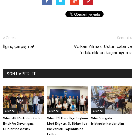
« Önceki
Sonraki »
İlginç çarpışma!
Volkan Yılmaz: Üstün çaba ve
fedakarlıktan kaçınmıyoruz
SON HABERLER
Güncel
Güncel
Güncel
Silivri AK Parti’den Kadın
Silivri İYİ Parti İlçe Başkanı
Silivri’de gıda
Emek Ve Dayanışma
Mert Erişken, 3. Bölge İlçe
işletmelerine denetim
Günleri’ne destek
Başkanları Toplantısına
katıldı