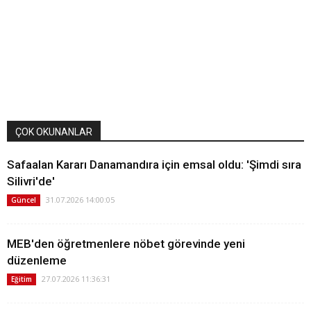
ÇOK OKUNANLAR
Safaalan Kararı Danamandıra için emsal oldu: 'Şimdi sıra
Silivri'de'
31.07.2026 14:00:05
Güncel
MEB'den öğretmenlere nöbet görevinde yeni
düzenleme
27.07.2026 11:36:31
Eğitim