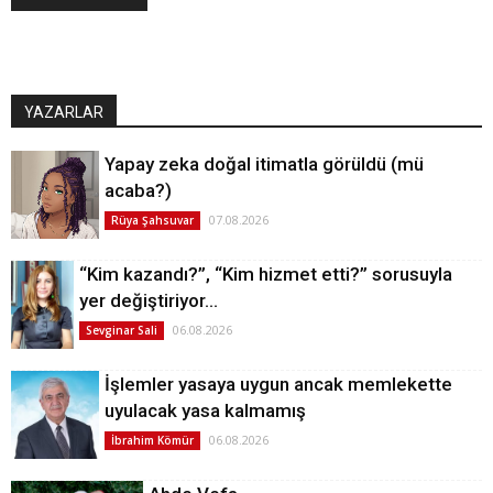
YAZARLAR
Yapay zeka doğal itimatla görüldü (mü
acaba?)
07.08.2026
Rüya Şahsuvar
“Kim kazandı?”, “Kim hizmet etti?” sorusuyla
yer değiştiriyor…
06.08.2026
Sevginar Sali
İşlemler yasaya uygun ancak memlekette
uyulacak yasa kalmamış
06.08.2026
İbrahim Kömür