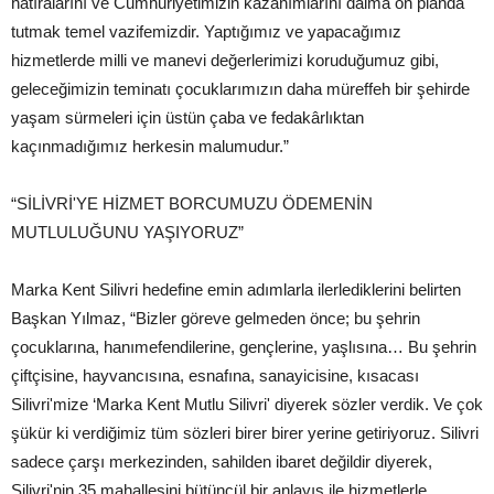
hatıralarını ve Cumhuriyetimizin kazanımlarını daima ön planda
tutmak temel vazifemizdir. Yaptığımız ve yapacağımız
hizmetlerde milli ve manevi değerlerimizi koruduğumuz gibi,
geleceğimizin teminatı çocuklarımızın daha müreffeh bir şehirde
yaşam sürmeleri için üstün çaba ve fedakârlıktan
kaçınmadığımız herkesin malumudur.”
“SİLİVRİ'YE HİZMET BORCUMUZU ÖDEMENİN
MUTLULUĞUNU YAŞIYORUZ”
Marka Kent Silivri hedefine emin adımlarla ilerlediklerini belirten
Başkan Yılmaz, “Bizler göreve gelmeden önce; bu şehrin
çocuklarına, hanımefendilerine, gençlerine, yaşlısına… Bu şehrin
çiftçisine, hayvancısına, esnafına, sanayicisine, kısacası
Silivri'mize ‘Marka Kent Mutlu Silivri' diyerek sözler verdik. Ve çok
şükür ki verdiğimiz tüm sözleri birer birer yerine getiriyoruz. Silivri
sadece çarşı merkezinden, sahilden ibaret değildir diyerek,
Silivri'nin 35 mahallesini bütüncül bir anlayış ile hizmetlerle