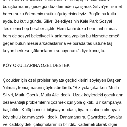
buluşturmanın, gece gündüz demeden çalışarak Silivri'ye hizmet
borcumuzu ödemenin mutluluğu içerisindeyiz. Bugün bu kutlu
ayda, bu kutlu günde, Silivri Belediyesinin Kale Park Sosyal
Tesislerini hep beraber açtık. Hem tarihi doku hem tarihi miras
hem de sosyal belediyecilik anlamda yapılan bu hizmette emeği
geçen bütün mesai arkadaşlarıma ve burada taş üstüne taş
koyan herkese şükranlarımı sunuyorum.” diye konuştu.
KÖY OKULLARINA ÖZEL DESTEK
Çocuklar için özel projeler hayata geçirdiklerini söyleyen Başkan
Yılmaz, konuşmasını şöyle sürdürdü: “Biz yola çıkarken ‘Mutlu
Silivri, Mutlu Çocuk, Mutlu Aile' dedik. Uzak köylerdeki çocukların
dezavantajlı problemlerini çözmek için yola çıktık. Bir kampanya
başlattık. ‘Kütüphanesi, bilgisayar odası, tiyatro salonu olmayan
köy okulu kalmayacak.' dedik. Danamandıra, Çayırdere, Sayalar
ve Kadıköy'deki çalışmalarımızı bitirdik. Kademeli olarak diğer