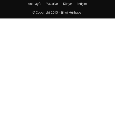
Anasayfa
Yazarlar
Künye
İletişim
© Copyright 2015 - Silivri Hürhaber