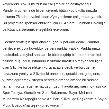
köylerdeki 8 okulumuzun da çalışmalarına başlayacağız.
Pandemi döneminde hijyen diyerek bütün köy okullarımızda
bulunan 78 adet tuvaleti a'dan z'ye yenileme çalışmaları yaptık.
Bu projemize sponsor oldukları için ECA Serel Elginkan Holding'e
ve Kütahya Seramik'e teşekkür ediyorum.
Çocuklarımız için spor alanları, çocuk parkları dedik. Parkları
yenileyerek yola koyulduk ve yeni parklar yaptık. Parklarımızı
basketbol, voleybol sahaları ile bütünleştirip bir spor kompleksi
halinde düşündük. İstanbul'un yüzme havuzu olmayan tek ilçesi
olan Silivri'yi bu özellikten kurtaracağız dedik ve bu yüzme
havuzunu yeni yıla Silivri'deki annelerin, çocukların, gençlerin,
yüzme öğrenmek isteyen herkesin emrine amade bir şekilde
tamamlıyoruz. Yüzme havuzumuzun hayata geçmesi noktasında
Spor Toto'ya, Gençlik ve Spor Bakanımız Sayın Mehmet
Muharrem Kasapoğlu'na ve AK Parti Silivri İlçe Başkanımız Sayın
Mutlu Bozoğlu'na teşekkür ediyorum.”