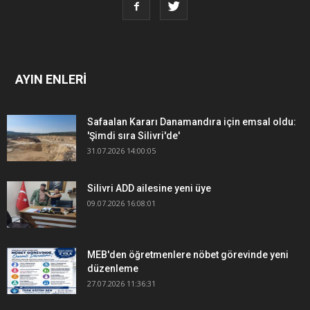
AYIN ENLERİ
Safaalan Kararı Danamandıra için emsal oldu:
'Şimdi sıra Silivri'de'
31.07.2026 14:00:05
Silivri ADD ailesine yeni üye
09.07.2026 16:08:01
MEB'den öğretmenlere nöbet görevinde yeni
düzenleme
27.07.2026 11:36:31