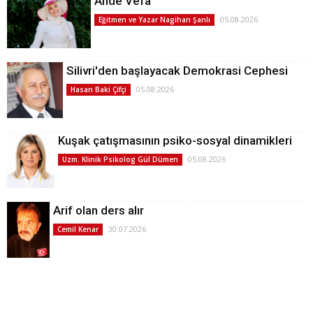
Ahde Vefa
05.08.2026
Eğitmen ve Yazar Nagihan Şanlı
Silivri'den başlayacak Demokrasi Cephesi
05.08.2026
Hasan Baki Çifçi
Kuşak çatışmasının psiko-sosyal dinamikleri
05.08.2026
Uzm. Klinik Psikolog Gül Dümen
Arif olan ders alır
30.07.2026
Cemil Kenar