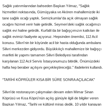
Sağlık yatırımlarından bahseden Başkan Yılmaz, “Sağlık
hizmetleri noktasında, Gümüşyaka ve Akören mahallemizde iki
tane sağlık ocağı yaptık. Semizkumlar'da açık olmayan sağlık
ocağını hizmet verir hale getirdik. Seymen'deki sağlık ocağımızı
sağlık evi haline getirdik. Kurfallı'da bir bağışçımızın katkıları ile
sağlık evimizi faaliyete açıyoruz. Hepsinden önemlisi, 112 Acil
konusu. Silivri'nin bir köyünde acil bir hasta olduğunda ambulans
Silivri merkezden gidiyordu. Büyükkılıçlı mahallemize bir bağışçı
marifeti ile yapımı tamamen Silivri Belediyesi tarafından
karşılanan 112 Acil Servis İstasyonumuzu bitirdik. Önümüzdeki
hafta hep beraber açılışını gerçekleştireceğiz.” ifadelerini kullandı.
“TARİHİ KÖPRÜLER KISA BİR SÜRE SONRA AÇILACAK”
Silivri'de restorasyon çalışmaları devam eden Mimar Sinan
Köprüsü ve Kısa Köprü'nün açılış günüyle ilgili de bilgiler veren
Başkan Yılmaz, “Tarihi ve kültürel miras dedik. 10 yıldır kanayan