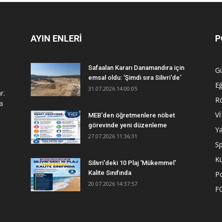
AYIN ENLERİ
P
Safaalan Kararı Danamandıra için
G
emsal oldu: 'Şimdi sıra Silivri'de'
Eğ
31.07.2026 14:00:05
r.
R
a
V
MEB'den öğretmenlere nöbet
görevinde yeni düzenleme
Y
27.07.2026 11:36:31
S
Kü
Silivri'deki 10 Plaj 'Mükemmel'
Kalite Sınıfında
Po
20.07.2026 14:37:57
F