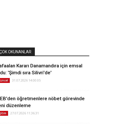
ÇOK OKUNANLAR
afaalan Kararı Danamandıra için emsal
du: 'Şimdi sıra Silivri'de'
31.07.2026 14:00:05
üncel
EB'den öğretmenlere nöbet görevinde
eni düzenleme
27.07.2026 11:36:31
ğitim