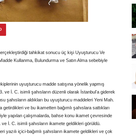
 gerçekleştirdiği tahkikat sonucu üç kişi Uyuşturucu Ve
u Madde Kullanma, Bulundurma ve Satın Alma sebebiyle
 ekiplerinin uyuşturucu madde satışına yönelik yapmış
B. ve İ. C. isimli şahısların düzenli olarak İstanbul'a giderek
usu şahısların aldıkları bu uyuşturucu maddeleri Yeni Mah.
sa getirdikleri ve bu ikametten bağımlı şahıslara sattıkları
bariyle yapılan çalışmalarda, bahse konu ikamet çevresinde
ve İ. C. isimli şahısların ikamete geldikleri görüldü.
 yazılı içici-bağımlı şahısların ikamete geldikleri ve çok