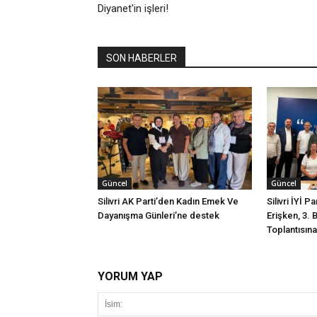
Diyanet'in işleri!
SON HABERLER
Güncel
Güncel
Silivri AK Parti’den Kadın Emek Ve
Silivri İYİ P
Dayanışma Günleri’ne destek
Erişken, 3. 
Toplantısına 
YORUM YAP