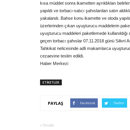
kısa müddet sonra ikametten ayrıldıkları belirle
yapıldı ve torbacı-satıcı şahıslardan satın aldık
yakalandı. Bahse konu ikamette ve otoda yapıla
üzerlerinden çıkan uyuşturucu maddelerin paketl
uyuşturucu maddeleri paketlemede kullanıldığı d
geçen torbacı şahıslar 07.11.2018 günü Silivri As
Tahkikat neticesinde adli makamlarca uyuşturuc
cezaevine teslim edildi.
Haber Merkezi
ETİKETLER
PAYLAŞ
Facebook
Twitter
« Önceki