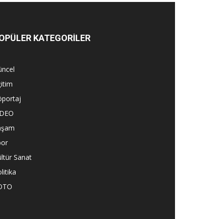
OPÜLER KATEGORİLER
üncel
itim
öportaj
İDEO
aşam
por
ltür Sanat
litika
OTO