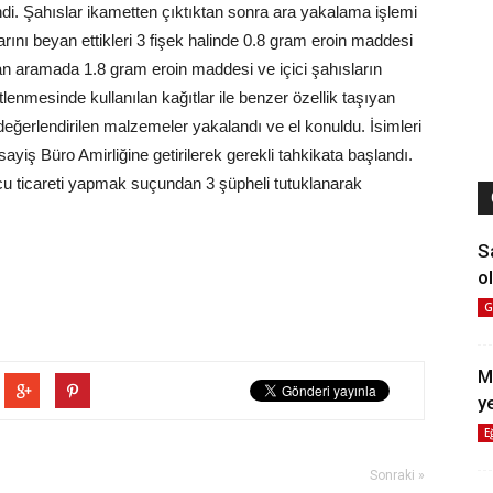
ndi. Şahıslar ikametten çıktıktan sonra ara yakalama işlemi
larını beyan ettikleri 3 fişek halinde 0.8 gram eroin maddesi
n aramada 1.8 gram eroin maddesi ve içici şahısların
enmesinde kullanılan kağıtlar ile benzer özellik taşıyan
eğerlendirilen malzemeler yakalandı ve el konuldu. İsimleri
ayiş Büro Amirliğine getirilerek gerekli tahkikata başlandı.
u ticareti yapmak suçundan 3 şüpheli tutuklanarak
S
ol
G
M
y
E
Sonraki »