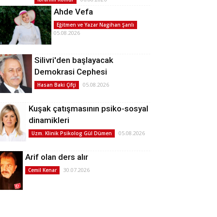
Ahde Vefa
Eğitmen ve Yazar Nagihan Şanlı
05.08.2026
Silivri'den başlayacak
Demokrasi Cephesi
05.08.2026
Hasan Baki Çifçi
Kuşak çatışmasının psiko-sosyal
dinamikleri
05.08.2026
Uzm. Klinik Psikolog Gül Dümen
Arif olan ders alır
30.07.2026
Cemil Kenar