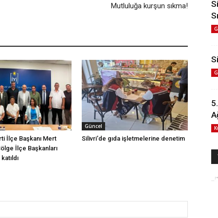
S
Mutluluğa kurşun sıkma!
S
G
Si
G
5
A
Güncel
K
arti İlçe Başkanı Mert
Silivri’de gıda işletmelerine denetim
Bölge İlçe Başkanları
katıldı