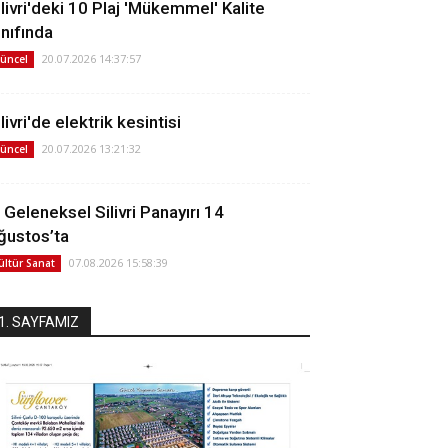
ilivri'deki 10 Plaj 'Mükemmel' Kalite
ınıfında
20.07.2026 14:37:57
üncel
livri'de elektrik kesintisi
20.07.2026 13:21:32
üncel
. Geleneksel Silivri Panayırı 14
ğustos’ta
07.08.2026 15:58:39
ültür Sanat
1. SAYFAMIZ