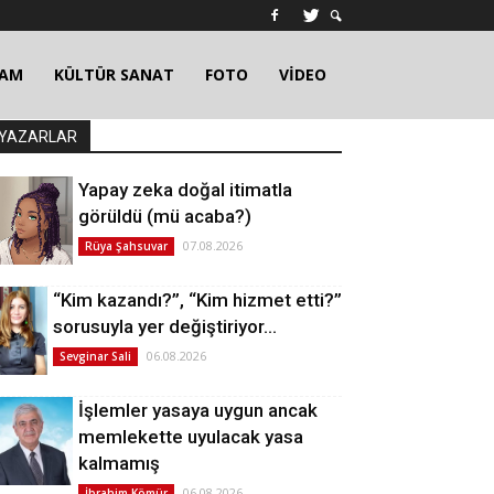
ŞAM
KÜLTÜR SANAT
FOTO
VİDEO
YAZARLAR
Yapay zeka doğal itimatla
görüldü (mü acaba?)
07.08.2026
Rüya Şahsuvar
“Kim kazandı?”, “Kim hizmet etti?”
sorusuyla yer değiştiriyor…
06.08.2026
Sevginar Sali
İşlemler yasaya uygun ancak
memlekette uyulacak yasa
kalmamış
06.08.2026
İbrahim Kömür