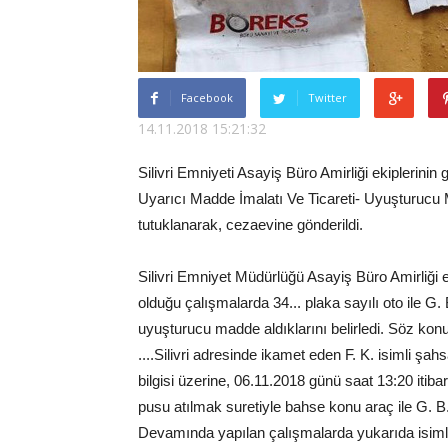
Facebook
Twitter
14.11.2018 15:21:32
Silivri Emniyeti Asayiş Büro Amirliği ekiplerinin
Uyarıcı Madde İmalatı Ve Ticareti- Uyuşturuc
tutuklanarak, cezaevine gönderildi.
Silivri Emniyet Müdürlüğü Asayiş Büro Amirliği
olduğu çalışmalarda 34... plaka sayılı oto ile G. 
uyuşturucu madde aldıklarını belirledi. Söz kon
....Silivri adresinde ikamet eden F. K. isimli şah
bilgisi üzerine, 06.11.2018 günü saat 13:20 iti
pusu atılmak suretiyle bahse konu araç ile G. B. 
Devamında yapılan çalışmalarda yukarıda isimleri