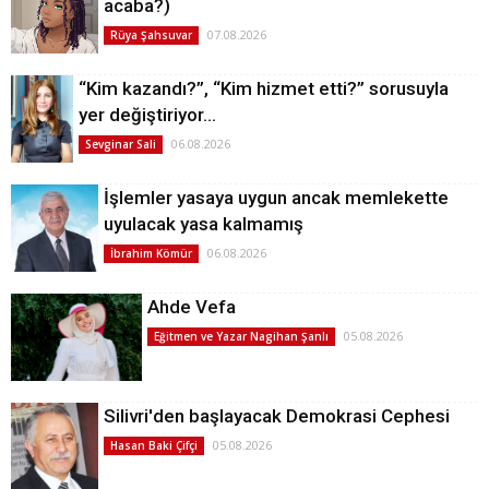
acaba?)
07.08.2026
Rüya Şahsuvar
“Kim kazandı?”, “Kim hizmet etti?” sorusuyla
yer değiştiriyor…
06.08.2026
Sevginar Sali
İşlemler yasaya uygun ancak memlekette
uyulacak yasa kalmamış
06.08.2026
İbrahim Kömür
Ahde Vefa
05.08.2026
Eğitmen ve Yazar Nagihan Şanlı
Silivri'den başlayacak Demokrasi Cephesi
05.08.2026
Hasan Baki Çifçi