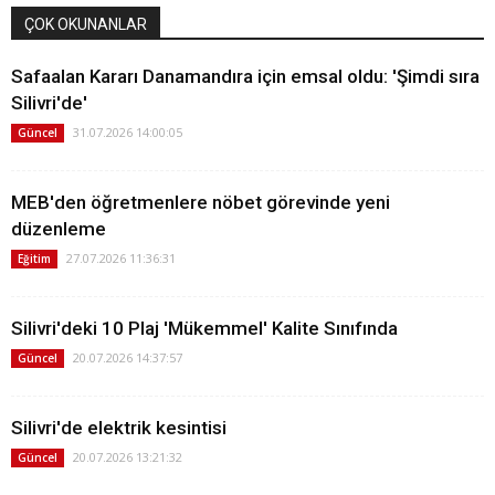
ÇOK OKUNANLAR
Safaalan Kararı Danamandıra için emsal oldu: 'Şimdi sıra
Silivri'de'
31.07.2026 14:00:05
Güncel
MEB'den öğretmenlere nöbet görevinde yeni
düzenleme
27.07.2026 11:36:31
Eğitim
Silivri'deki 10 Plaj 'Mükemmel' Kalite Sınıfında
20.07.2026 14:37:57
Güncel
Silivri'de elektrik kesintisi
20.07.2026 13:21:32
Güncel