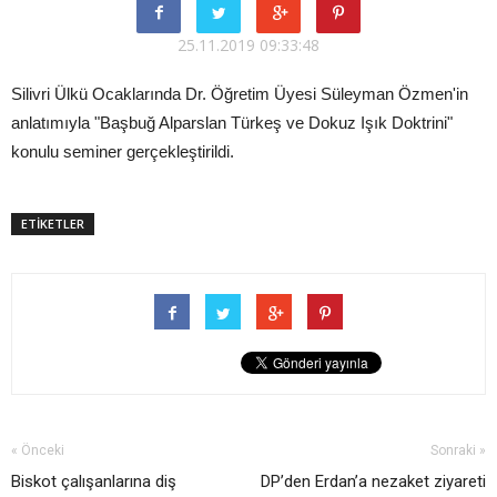
25.11.2019 09:33:48
Silivri Ülkü Ocaklarında Dr. Öğretim Üyesi Süleyman Özmen'in
anlatımıyla "Başbuğ Alparslan Türkeş ve Dokuz Işık Doktrini"
konulu seminer gerçekleştirildi.
ETİKETLER
« Önceki
Sonraki »
Biskot çalışanlarına diş
DP’den Erdan’a nezaket ziyareti