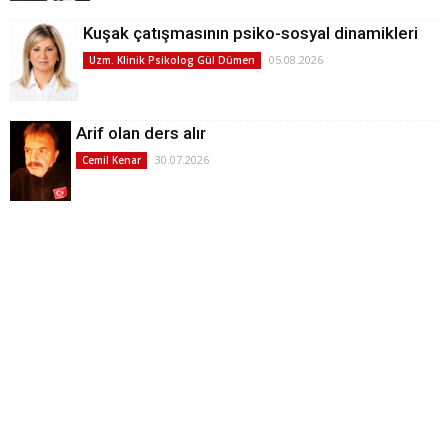
Kuşak çatışmasının psiko-sosyal dinamikleri
05.08.2026
Uzm. Klinik Psikolog Gül Dümen
Arif olan ders alır
30.07.2026
Cemil Kenar