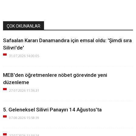
ÇOK OKUNANLAR
Safaalan Kararı Danamandıra için emsal oldu: 'Şimdi sıra
Silivri'de'
31.07.2026 14:00:05
MEB'den öğretmenlere nöbet görevinde yeni
düzenleme
27.07.2026 11:36:31
5. Geleneksel Silivri Panayırı 14 Ağustos’ta
07.08.2026 15:58:39
27.07.2026 11:54:24