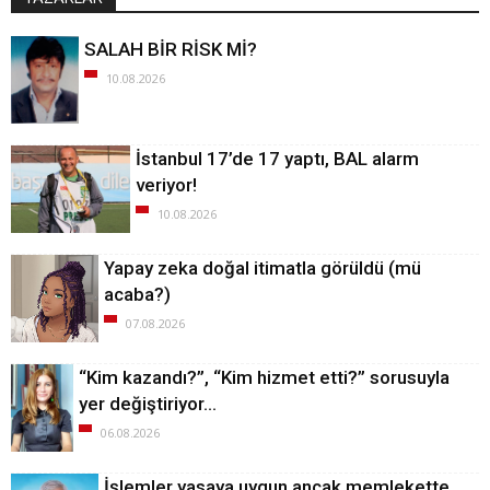
SALAH BİR RİSK Mİ?
10.08.2026
İstanbul 17’de 17 yaptı, BAL alarm
veriyor!
10.08.2026
Yapay zeka doğal itimatla görüldü (mü
acaba?)
07.08.2026
“Kim kazandı?”, “Kim hizmet etti?” sorusuyla
yer değiştiriyor…
06.08.2026
İşlemler yasaya uygun ancak memlekette