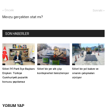
« Önceki
Sonraki »
Mevzu gerçekten stat mı?
SON HABERLER
Silivri İYİ Parti İlçe Başkanı
Silivri’de yer altı çöp
Silivri’de yol bakım ve
Erişken: Türkiye
konteynerleri temizleniyor
onarım çalışmaları
Cumhuriyeti pazarlık
sürüyor
konusu yapılamaz
YORUM YAP