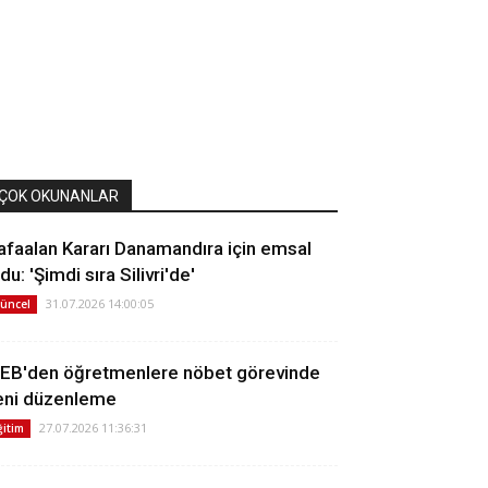
ÇOK OKUNANLAR
afaalan Kararı Danamandıra için emsal
du: 'Şimdi sıra Silivri'de'
31.07.2026 14:00:05
üncel
EB'den öğretmenlere nöbet görevinde
eni düzenleme
27.07.2026 11:36:31
ğitim