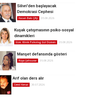
Silivri'den başlayacak
Demokrasi Cephesi
05.08.2026
Hasan Baki Çifçi
Kuşak çatışmasının psiko-sosyal
dinamikleri
05.08.2026
Uzm. Klinik Psikolog Gül Dümen
Manşet defansında gösteri
05.08.2026
Rüya Şahsuvar
Arif olan ders alır
30.07.2026
Cemil Kenar