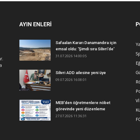
AYIN ENLERİ
P
Safaalan Kararı Danamandıra için
Y
emsal oldu: 'Şimdi sıra Silivri'de'
S
31.07.2026 14:00:05
r.
Eğ
a
G
Silivri ADD ailesine yeni üye
09.07.2026 16:08:01
R
Po
V
MEB'den öğretmenlere nöbet
görevinde yeni düzenleme
Kü
27.07.2026 11:36:31
F