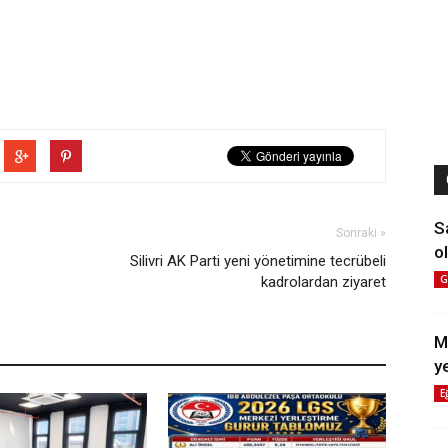
S
Sonraki »
ol
Silivri AK Parti yeni yönetimine tecrübeli
G
kadrolardan ziyaret
M
y
E