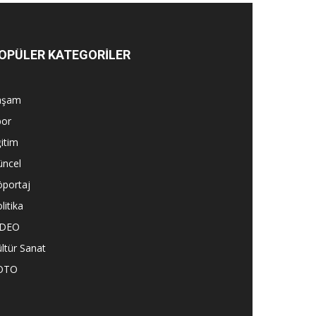
OPÜLER KATEGORİLER
aşam
por
itim
üncel
öportaj
litika
İDEO
ltür Sanat
OTO