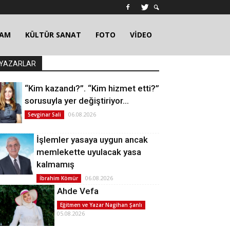
ŞAM
KÜLTÜR SANAT
FOTO
VİDEO
YAZARLAR
“Kim kazandı?”. “Kim hizmet etti?”
sorusuyla yer değiştiriyor…
06.08.2026
Sevginar Sali
İşlemler yasaya uygun ancak
memlekette uyulacak yasa
kalmamış
06.08.2026
İbrahim Kömür
Ahde Vefa
Eğitmen ve Yazar Nagihan Şanlı
05.08.2026