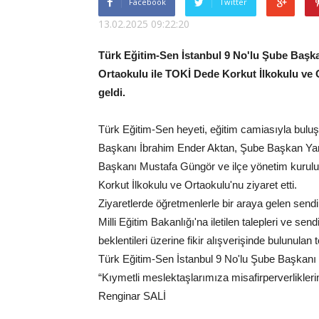
Facebook
Twitter
13.02.2025 09:22:20
Türk Eğitim-Sen İstanbul 9 No'lu Şube Başkan
Ortaokulu ile TOKİ Dede Korkut İlkokulu ve 
geldi.
Türk Eğitim-Sen heyeti, eğitim camiasıyla bul
Başkanı İbrahim Ender Aktan, Şube Başkan Yard
Başkanı Mustafa Güngör ve ilçe yönetim kurulu 
Korkut İlkokulu ve Ortaokulu'nu ziyaret etti.
Ziyaretlerde öğretmenlerle bir araya gelen sendi
Milli Eğitim Bakanlığı'na iletilen talepleri ve sen
beklentileri üzerine fikir alışverişinde bulunulan 
Türk Eğitim-Sen İstanbul 9 No'lu Şube Başkanı 
“Kıymetli meslektaşlarımıza misafirperverlikleri
Renginar SALİ