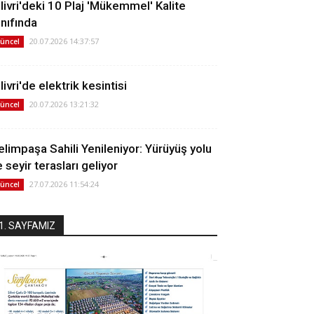
ilivri'deki 10 Plaj 'Mükemmel' Kalite
ınıfında
20.07.2026 14:37:57
üncel
livri'de elektrik kesintisi
20.07.2026 13:21:32
üncel
elimpaşa Sahili Yenileniyor: Yürüyüş yolu
 seyir terasları geliyor
27.07.2026 11:54:24
üncel
1. SAYFAMIZ