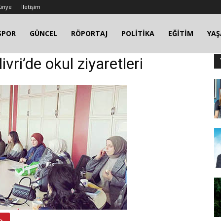
ünye
İletişim
SPOR
GÜNCEL
RÖPORTAJ
POLİTİKA
EĞİTİM
YA
vri’de okul ziyaretleri