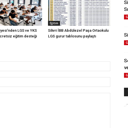
S
S
G
Eğitim
diyesi’nden LGS ve YKS
Silivri İBB Abdülezel Paşa Ortaokulu
Si
cretsiz eğitim desteği
LGS gurur tablosunu paylaştı
G
S
ve
G