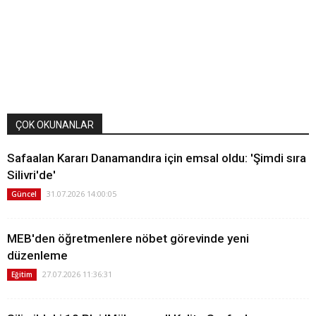
ÇOK OKUNANLAR
Safaalan Kararı Danamandıra için emsal oldu: 'Şimdi sıra
Silivri'de'
31.07.2026 14:00:05
Güncel
MEB'den öğretmenlere nöbet görevinde yeni
düzenleme
27.07.2026 11:36:31
Eğitim