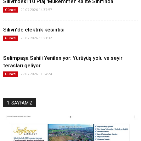
Silivri'deki 10 Plaj 'Mükemmel' Kalite Sınıfında
20.07.2026 14:37:57
Güncel
Silivri'de elektrik kesintisi
20.07.2026 13:21:32
Güncel
Selimpaşa Sahili Yenileniyor: Yürüyüş yolu ve seyir
terasları geliyor
27.07.2026 11:54:24
Güncel
1. SAYFAMIZ