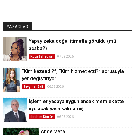
YAZARLAR
Yapay zeka doğal itimatla görüldü (mü
acaba?)
07.08.2026
Rüya Şahsuvar
“Kim kazandı?”, “Kim hizmet etti?” sorusuyla
yer değiştiriyor…
06.08.2026
Sevginar Sali
İşlemler yasaya uygun ancak memlekette
uyulacak yasa kalmamış
06.08.2026
İbrahim Kömür
Ahde Vefa