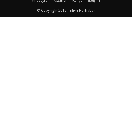
Anasayfa
Yazarlar
Künye
İletişim
© Copyright 2015 - Silivri Hürhaber