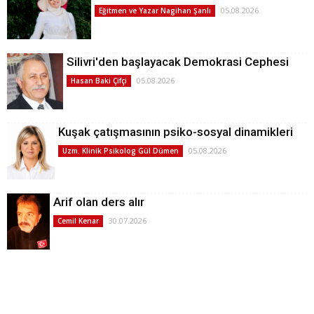
05.08.2026
Eğitmen ve Yazar Nagihan Şanlı
Silivri'den başlayacak Demokrasi Cephesi
05.08.2026
Hasan Baki Çifçi
Kuşak çatışmasının psiko-sosyal dinamikleri
05.08.2026
Uzm. Klinik Psikolog Gül Dümen
Arif olan ders alır
30.07.2026
Cemil Kenar