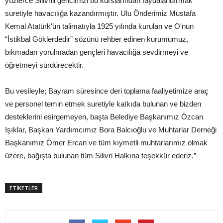
yüzlerce Silivrili gencimizi bu kurslarından faydalandırmak
suretiyle havacılığa kazandırmıştır. Ulu Önderimiz Mustafa
Kemal Atatürk'ün talimatıyla 1925 yılında kurulan ve O'nun
“İstikbal Göklerdedir” sözünü rehber edinen kurumumuz,
bıkmadan yorulmadan gençleri havacılığa sevdirmeyi ve
öğretmeyi sürdürecektir.
Bu vesileyle; Bayram süresince deri toplama faaliyetimize araç
ve personel temin etmek suretiyle katkıda bulunan ve bizden
desteklerini esirgemeyen, başta Belediye Başkanımız Özcan
Işıklar, Başkan Yardımcımız Bora Balcıoğlu ve Muhtarlar Derneği
Başkanımız Ömer Ercan ve tüm kıymetli muhtarlarımız olmak
üzere, bağışta bulunan tüm Silivri Halkına teşekkür ederiz.”
ETİKETLER