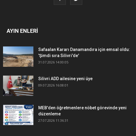
AYIN ENLERİ
Safaalan Kararı Danamandıra için emsal oldu:
'Şimdi sıra Silivri'de'
31.07.2026 14:00:05
Silivri ADD ailesine yeni üye
09.07.2026 16:08:01
MEB'den öğretmenlere nöbet görevinde yeni
düzenleme
27.07.2026 11:36:31