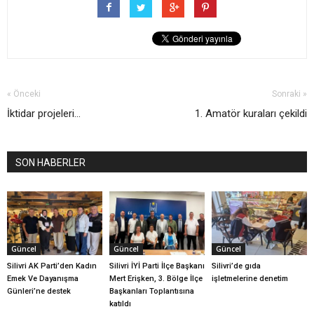
« Önceki
Sonraki »
İktidar projeleri...
1. Amatör kuraları çekildi
SON HABERLER
Güncel
Güncel
Güncel
Silivri AK Parti’den Kadın
Silivri İYİ Parti İlçe Başkanı
Silivri’de gıda
Emek Ve Dayanışma
Mert Erişken, 3. Bölge İlçe
işletmelerine denetim
Günleri’ne destek
Başkanları Toplantısına
katıldı