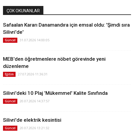
ÇOK OKUNANLAR
Safaalan Kararı Danamandıra için emsal oldu: 'Şimdi sıra
Silivri'de'
31.07.2026 14:00:05
Güncel
MEB'den öğretmenlere nöbet görevinde yeni
düzenleme
27.07.2026 11:36:31
Eğitim
Silivri'deki 10 Plaj 'Mükemmel' Kalite Sınıfında
20.07.2026 14:37:57
Güncel
Silivri'de elektrik kesintisi
20.07.2026 13:21:32
Güncel