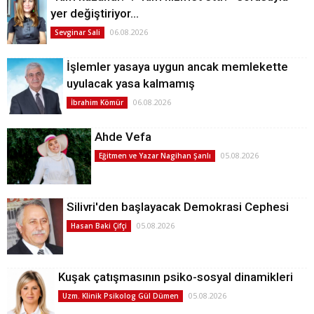
yer değiştiriyor…
06.08.2026
Sevginar Sali
İşlemler yasaya uygun ancak memlekette
uyulacak yasa kalmamış
06.08.2026
İbrahim Kömür
Ahde Vefa
05.08.2026
Eğitmen ve Yazar Nagihan Şanlı
Silivri'den başlayacak Demokrasi Cephesi
05.08.2026
Hasan Baki Çifçi
Kuşak çatışmasının psiko-sosyal dinamikleri
05.08.2026
Uzm. Klinik Psikolog Gül Dümen