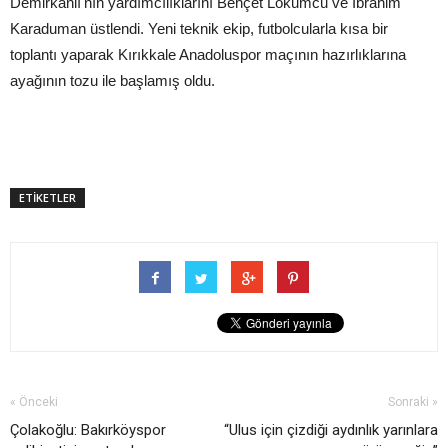
Demirkanlı'nın yardımcılıklarını Behçet Lokumcu ve İbrahim
Karaduman üstlendi. Yeni teknik ekip, futbolcularla kısa bir
toplantı yaparak Kırıkkale Anadoluspor maçının hazırlıklarına
ayağının tozu ile başlamış oldu.
ETİKETLER
« Önceki
Sonraki »
Çolakoğlu: Bakırköyspor
“Ulus için çizdiği aydınlık yarınlara