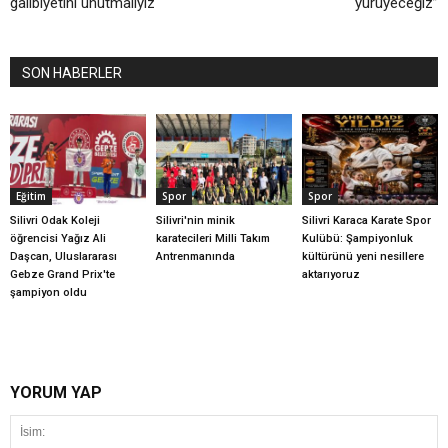
galibiyetini unutmalıyız
yürüyeceğiz”
SON HABERLER
Eğitim
Spor
Spor
Silivri Odak Koleji
Silivri'nin minik
Silivri Karaca Karate Spor
öğrencisi Yağız Ali
karatecileri Milli Takım
Kulübü: Şampiyonluk
Daşcan, Uluslararası
Antrenmanında
kültürünü yeni nesillere
Gebze Grand Prix'te
aktarıyoruz
şampiyon oldu
YORUM YAP