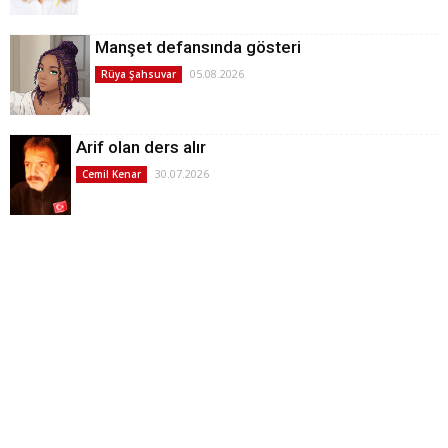
Manşet defansında gösteri
05.08.2026
Rüya Şahsuvar
Arif olan ders alır
30.07.2026
Cemil Kenar