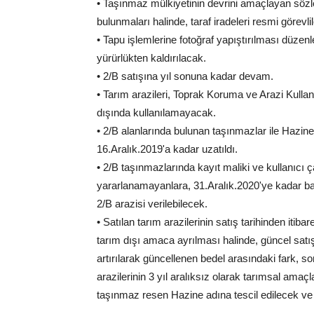
• Taşınmaz mülkiyetinin devrini amaçlayan sözleş
bulunmaları halinde, taraf iradeleri resmi görevl
• Tapu işlemlerine fotoğraf yapıştırılması düzen
yürürlükten kaldırılacak.
• 2/B satışına yıl sonuna kadar devam.
• Tarım arazileri, Toprak Koruma ve Arazi Kulla
dışında kullanılamayacak.
• 2/B alanlarında bulunan taşınmazlar ile Hazine'y
16.Aralık.2019'a kadar uzatıldı.
• 2/B taşınmazlarında kayıt maliki ve kullanıcı
yararlanamayanlara, 31.Aralık.2020'ye kadar b
2/B arazisi verilebilecek.
• Satılan tarım arazilerinin satış tarihinden itib
tarım dışı amaca ayrılması halinde, güncel satış
artırılarak güncellenen bedel arasındaki fark, so
arazilerinin 3 yıl aralıksız olarak tarımsal amaçl
taşınmaz resen Hazine adına tescil edilecek ve 