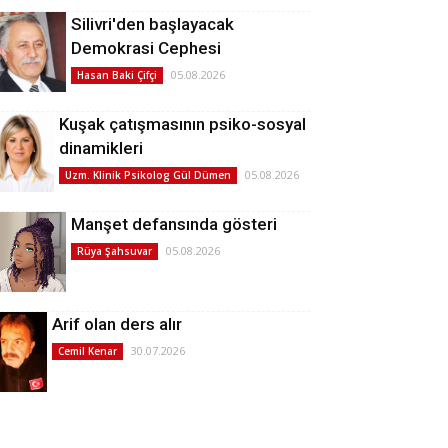
Silivri'den başlayacak
Demokrasi Cephesi
05.08.2026
Hasan Baki Çifçi
Kuşak çatışmasının psiko-sosyal
dinamikleri
05.08.2026
Uzm. Klinik Psikolog Gül Dümen
Manşet defansında gösteri
05.08.2026
Rüya Şahsuvar
Arif olan ders alır
30.07.2026
Cemil Kenar