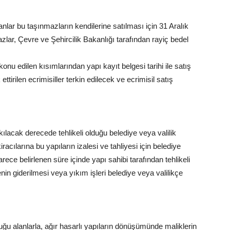
anlar bu taşınmazların kendilerine satılması için 31 Aralık
ar, Çevre ve Şehircilik Bakanlığı tarafından rayiç bedel
onu edilen kısımlarından yapı kayıt belgesi tarihi ile satış
ttirilen ecrimisiller terkin edilecek ve ecrimisil satış
kılacak derecede tehlikeli olduğu belediye veya valilik
iracılarına bu yapıların izalesi ve tahliyesi için belediye
arece belirlenen süre içinde yapı sahibi tarafından tehlikeli
in giderilmesi veya yıkım işleri belediye veya valilikçe
duğu alanlarla, ağır hasarlı yapıların dönüşümünde maliklerin