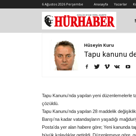
6 Ağustos 2026 Perşembe
Anasayfa
Yazarlar
K
Hüseyin Kuru
Tapu kanunu değ
Tapu Kanunu'nda yapılan yeni düzenlemelerle ta
çözüldü.
Tapu Kanunu'nda yapılan 28 maddelik değişikli
Barışı'na kadar vatandaşların yaşadığı mağduriy
Posta'da yer alan habere göre; Yeni kanunda tap
büyük kolaylıklar getirildi. Düzenlemeye göre, g