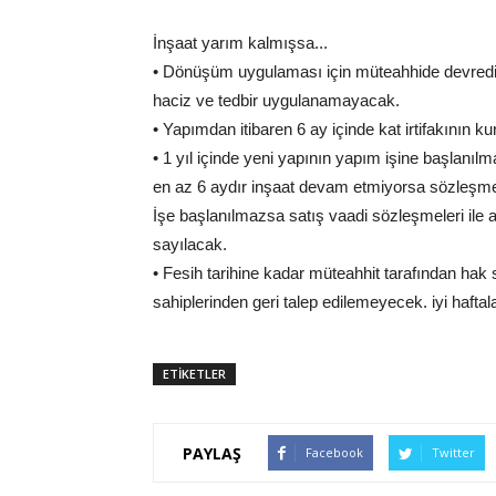
İnşaat yarım kalmışsa...
• Dönüşüm uygulaması için müteahhide devredil
haciz ve tedbir uygulanamayacak.
• Yapımdan itibaren 6 ay içinde kat irtifakının
• 1 yıl içinde yeni yapının yapım işine başlanıl
en az 6 aydır inşaat devam etmiyorsa sözleşme f
İşe başlanılmazsa satış vaadi sözleşmeleri ile a
sayılacak.
• Fesih tarihine kadar müteahhit tarafından hak 
sahiplerinden geri talep edilemeyecek. iyi haftala
ETİKETLER
PAYLAŞ
Facebook
Twitter