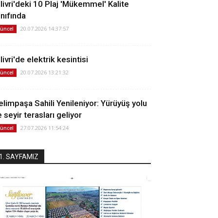
ilivri'deki 10 Plaj 'Mükemmel' Kalite
ınıfında
20.07.2026 14:37:57
üncel
livri'de elektrik kesintisi
20.07.2026 13:21:32
üncel
elimpaşa Sahili Yenileniyor: Yürüyüş yolu
 seyir terasları geliyor
27.07.2026 11:54:24
üncel
1. SAYFAMIZ