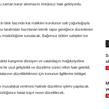
u zaman karar alınmasını imkânsız hale getiriyordu.
için blok bazında kat malikleri kurulunun salt çoğunluğuyla
rosu tarafından hazırlanan teknik rapor gereğince düzenlenen
tapu müdürlüğüne sunulacak. Bağımsız bölüm sahipleri ise
S
ol
 adeta kangrene dönüşen ve vatandaşın mağduriyetine
 bir usul geliştirildi ve düzeltme süreci etkin hale getirildi.
G
arının düzeltilebilmesi için konunun ilgililerine tebligat
M
rince muvafakat verilmesi halinde düzeltme işlemi yapılacak.
y
rlüğünce hatalı kayıt resen düzeltilecek.
E