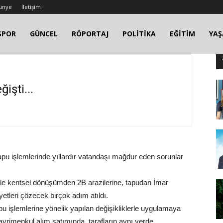
ünye
İletişim
SPOR
GÜNCEL
RÖPORTAJ
POLİTİKA
EĞİTİM
YA
işti...
pu işlemlerinde yıllardır vatandaşı mağdur eden sorunlar
kle kentsel dönüşümden 2B arazilerine, tapudan İmar
etleri çözecek birçok adım atıldı.
u işlemlerine yönelik yapılan değişikliklerle uygulamaya
ayrimenkul alım satımında, tarafların aynı yerde