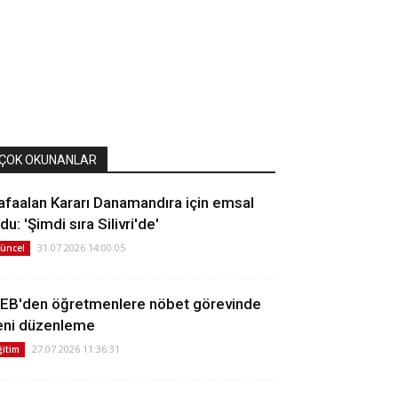
ÇOK OKUNANLAR
afaalan Kararı Danamandıra için emsal
du: 'Şimdi sıra Silivri'de'
31.07.2026 14:00:05
üncel
EB'den öğretmenlere nöbet görevinde
eni düzenleme
27.07.2026 11:36:31
ğitim