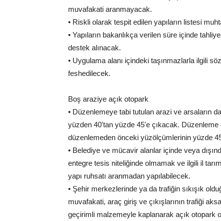
muvafakati aranmayacak.
• Riskli olarak tespit edilen yapıların listesi muht
• Yapıların bakanlıkça verilen süre içinde tahliy
destek alınacak.
• Uygulama alanı içindeki taşınmazlarla ilgili s
feshedilecek.
Boş araziye açık otopark
• Düzenlemeye tabi tutulan arazi ve arsaların da
yüzden 40'tan yüzde 45'e çıkacak. Düzenleme ort
düzenlemeden önceki yüzölçümlerinin yüzde 4
• Belediye ve mücavir alanlar içinde veya dışınd
entegre tesis niteliğinde olmamak ve ilgili il 
yapı ruhsatı aranmadan yapılabilecek.
• Şehir merkezlerinde ya da trafiğin sıkışık old
muvafakati, araç giriş ve çıkışlarının trafiği aks
geçirimli malzemeyle kaplanarak açık otopark ola