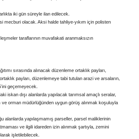
arlıkta iki gün süreyle ilan edilecek.
esi mecburi olacak. Aksi halde tahliye-yıkım için polisten
özleşmeler taraflarının muvafakati aranmaksızın
ğıtımı sırasında alınacak düzenleme ortaklık payları,
aklık payları, düzenlemeye tabi tutulan arazi ve arsaların,
5'ini geçemeyecek.
aki iskan dışı alanlarda yapılacak tarımsal amaçlı seralar,
tarım ve orman müdürlüğünden uygun görüş alınmak koşuluyla
uğu alanlarda yapılaşmamış parseller, parsel maliklerinin
atmaması ve ilgili idareden izin alınmak şartıyla, zemini
rak işletilebilecek.