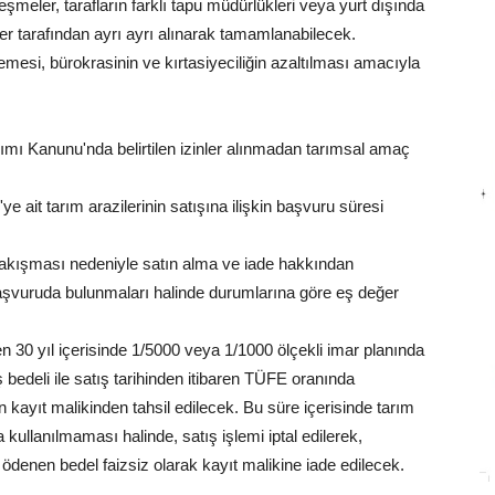
meler, tarafların farklı tapu müdürlükleri veya yurt dışında
iler tarafından ayrı ayrı alınarak tamamlanabilecek.
lemesi, bürokrasinin ve kırtasiyeciliğin azaltılması amacıyla
nımı Kanunu'nda belirtilen izinler alınmadan tarımsal amaç
e ait tarım arazilerinin satışına ilişkin başvuru süresi
 çakışması nedeniyle satın alma ve iade hakkından
aşvuruda bulunmaları halinde durumlarına göre eş değer
aren 30 yıl içerisinde 1/5000 veya 1/1000 ölçekli imar planında
 bedeli ile satış tarihinden itibaren TÜFE oranında
n kayıt malikinden tahsil edilecek. Bu süre içerisinde tarım
a kullanılmaması halinde, satış işlemi iptal edilerek,
ödenen bedel faizsiz olarak kayıt malikine iade edilecek.