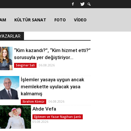
ŞAM
KÜLTÜR SANAT
FOTO
VİDEO
YAZARLAR
“Kim kazandı?”, “Kim hizmet etti?”
sorusuyla yer değiştiriyor…
06.08.2026
Sevginar Sali
İşlemler yasaya uygun ancak
memlekette uyulacak yasa
kalmamış
06.08.2026
İbrahim Kömür
Ahde Vefa
Eğitmen ve Yazar Nagihan Şanlı
05.08.2026