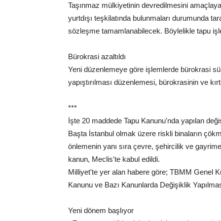
Taşınmaz mülkiyetinin devredilmesini amaçlayan 
yurtdışı teşkilatında bulunmaları durumunda taraf
sözleşme tamamlanabilecek. Böylelikle tapu işle
Bürokrasi azaltıldı
Yeni düzenlemeye göre işlemlerde bürokrasi süre
yapıştırılması düzenlemesi, bürokrasinin ve kırta
***
İşte 20 maddede Tapu Kanunu'nda yapılan değişi
Başta İstanbul olmak üzere riskli binaların çö
önlemenin yanı sıra çevre, şehircilik ve gayrim
kanun, Meclis'te kabul edildi.
Milliyet'te yer alan habere göre; TBMM Genel K
Kanunu ve Bazı Kanunlarda Değişiklik Yapılmasına 
Yeni dönem başlıyor