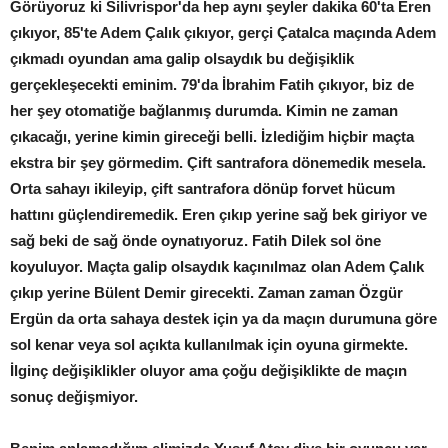
Görüyoruz ki Silivrispor'da hep aynı şeyler dakika 60'ta Eren
çıkıyor, 85'te Adem Çalık çıkıyor, gerçi Çatalca maçında Adem
çıkmadı oyundan ama galip olsaydık bu değişiklik
gerçekleşecekti eminim. 79'da İbrahim Fatih çıkıyor, biz de
her şey otomatiğe bağlanmış durumda. Kimin ne zaman
çıkacağı, yerine kimin gireceği belli. İzlediğim hiçbir maçta
ekstra bir şey görmedim. Çift santrafora dönemedik mesela.
Orta sahayı ikileyip, çift santrafora dönüp forvet hücum
hattını güçlendiremedik. Eren çıkıp yerine sağ bek giriyor ve
sağ beki de sağ önde oynatıyoruz. Fatih Dilek sol öne
koyuluyor. Maçta galip olsaydık kaçınılmaz olan Adem Çalık
çıkıp yerine Bülent Demir girecekti. Zaman zaman Özgür
Ergün da orta sahaya destek için ya da maçın durumuna göre
sol kenar veya sol açıkta kullanılmak için oyuna girmekte.
İlginç değişiklikler oluyor ama çoğu değişiklikte de maçın
sonuç değişmiyor.