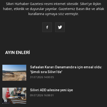
Silivri Hürhaber Gazetesi resmi internet sitesidir. Silivri'ye ilişkin
haber, etkinlik ve duyurular yayınlar. Gazetemiz Basın ilke ve ahlak
kurallarına uymaya söz vermiştir.
AYIN ENLERİ
Safaalan Kararı Danamandıra için emsal oldu:
'Şimdi sıra Silivri'de'
31.07.2026 14:00:05
Silivri ADD ailesine yeni üye
09.07.2026 16:08:01