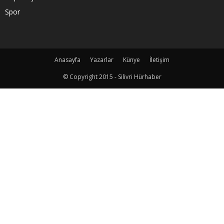
Spor
Anasayfa
Yazarlar
Künye
İletişim
© Copyright 2015 - Silivri Hürhaber