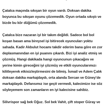
Çatalca maçında sıkışan bir oyun vardı. Doksan dakika
boyunca bu sıkışan oyunu çözemedik. Oyun ortada sıkıştı ve
bizde bu kör düğümü çözemedik.
Çatalca bize nazaran iyi bir takım değildi. Sadece bol bol
koşan basan ama bireysel işi bitirecek oyuncuları yoktu
sahada. Kadir Akbulut hocamı takdir ederim bana göre en zor
deplasmanından en iyi puanını çıkardı. Bizi iyi analiz etmiş ve
çözmüş. Hangi dakikada hangi oyuncunun çıkacağını ve
yerine kimin gireceğini iyi çözmüş ve etkili oyuncularımızı
kilitleyerek etkisizleştirmesini de bilmiş. İsmail ve Adem Çalık
doksan dakika markajdaydı, orta alanda Sercan ve Güney'de
markajdaydı. Defansımız ise geçit vermedi, kalecimize ise söz
söyleyemem son zamanların en iyi kalecisine sahibiz.
Silivrispor sağ bek Oğuz. Sol bek Vahit, çift stoper Güray ve