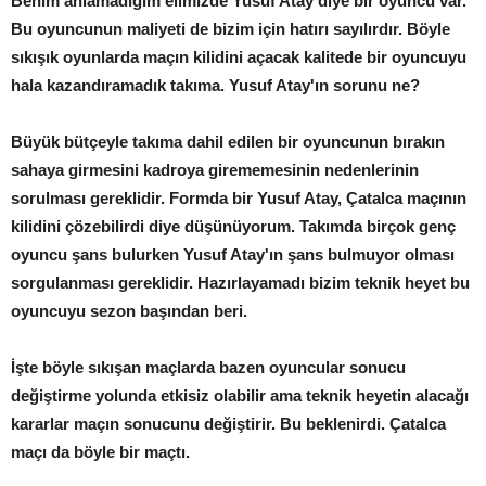
Benim anlamadığım elimizde Yusuf Atay diye bir oyuncu var.
Bu oyuncunun maliyeti de bizim için hatırı sayılırdır. Böyle
sıkışık oyunlarda maçın kilidini açacak kalitede bir oyuncuyu
hala kazandıramadık takıma. Yusuf Atay'ın sorunu ne?
Büyük bütçeyle takıma dahil edilen bir oyuncunun bırakın
sahaya girmesini kadroya girememesinin nedenlerinin
sorulması gereklidir. Formda bir Yusuf Atay, Çatalca maçının
kilidini çözebilirdi diye düşünüyorum. Takımda birçok genç
oyuncu şans bulurken Yusuf Atay'ın şans bulmuyor olması
sorgulanması gereklidir. Hazırlayamadı bizim teknik heyet bu
oyuncuyu sezon başından beri.
İşte böyle sıkışan maçlarda bazen oyuncular sonucu
değiştirme yolunda etkisiz olabilir ama teknik heyetin alacağı
kararlar maçın sonucunu değiştirir. Bu beklenirdi. Çatalca
maçı da böyle bir maçtı.