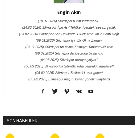
Engin Akın
(18.07.2026) Silivrispor'u kim kurtaracak?
(24.02.2026) Silivrispor İçin Asıl Tehlike: İçerideki sessiz çatlak
(23.02.2026) Silivrispor Son Dakikada Yıkıldı Ama Yolun Sonu Değil
(09.01.2026) Silivrispor İçin Bir Olma Zamanı
(06.11.2025) Silivrispor’un Yalnız Kalmaya Tahammülü Yok!
(09.09.2025) Silivrispor’da lige zorlu başlangıç
(04.07.2025) Silivrispor nereye gidiyor?
(08.03.2025) Silivrispor’da Silivrililik ruhu öldürüldü maalesef!
(06.02.2025) Silivrispor Balıkesir'i ezer geçer!
(05.02.2025) Etimesgut maçını kenar yönetim kaybetti!
SON HABERLER