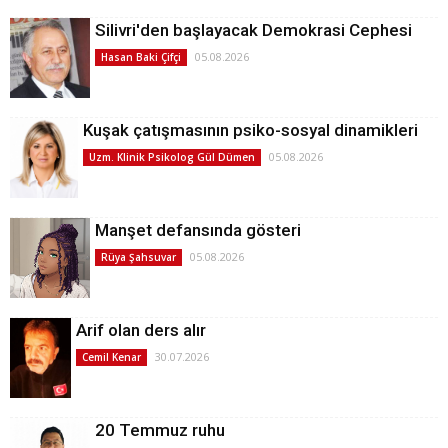
Silivri'den başlayacak Demokrasi Cephesi
05.08.2026
Hasan Baki Çifçi
Kuşak çatışmasının psiko-sosyal dinamikleri
05.08.2026
Uzm. Klinik Psikolog Gül Dümen
Manşet defansında gösteri
05.08.2026
Rüya Şahsuvar
Arif olan ders alır
30.07.2026
Cemil Kenar
20 Temmuz ruhu