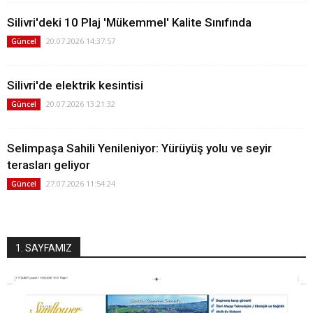
Silivri'deki 10 Plaj 'Mükemmel' Kalite Sınıfında
20.07.2026 14:37:57
Güncel
Silivri'de elektrik kesintisi
20.07.2026 13:21:32
Güncel
Selimpaşa Sahili Yenileniyor: Yürüyüş yolu ve seyir
terasları geliyor
27.07.2026 11:54:24
Güncel
1. SAYFAMIZ