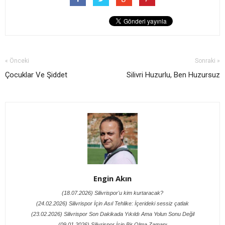
« Önceki
Sonraki »
Çocuklar Ve Şiddet
Silivri Huzurlu, Ben Huzursuz
Engin Akın
(18.07.2026) Silivrispor'u kim kurtaracak?
(24.02.2026) Silivrispor İçin Asıl Tehlike: İçerideki sessiz çatlak
(23.02.2026) Silivrispor Son Dakikada Yıkıldı Ama Yolun Sonu Değil
(09.01.2026) Silivrispor İçin Bir Olma Zamanı