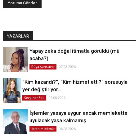
YAZARLAR
Yapay zeka doğal itimatla görüldü (mü
acaba?)
07.08.2026
Rüya Şahsuvar
“Kim kazandı?”, “Kim hizmet etti?” sorusuyla
yer değiştiriyor…
06.08.2026
Sevginar Sali
İşlemler yasaya uygun ancak memlekette
uyulacak yasa kalmamış
06.08.2026
İbrahim Kömür