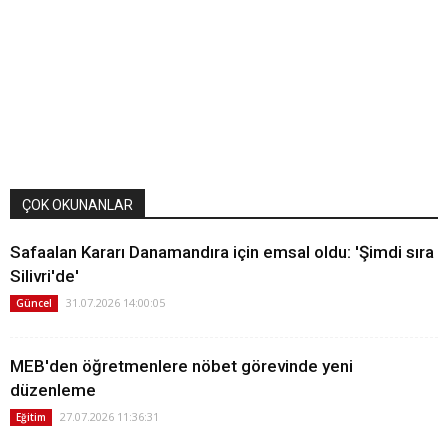
ÇOK OKUNANLAR
Safaalan Kararı Danamandıra için emsal oldu: 'Şimdi sıra
Silivri'de'
31.07.2026 14:00:05
Güncel
MEB'den öğretmenlere nöbet görevinde yeni
düzenleme
27.07.2026 11:36:31
Eğitim