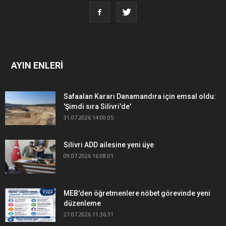
AYIN ENLERİ
Safaalan Kararı Danamandıra için emsal oldu:
'Şimdi sıra Silivri'de'
31.07.2026 14:00:05
Silivri ADD ailesine yeni üye
09.07.2026 16:08:01
MEB'den öğretmenlere nöbet görevinde yeni
düzenleme
27.07.2026 11:36:31