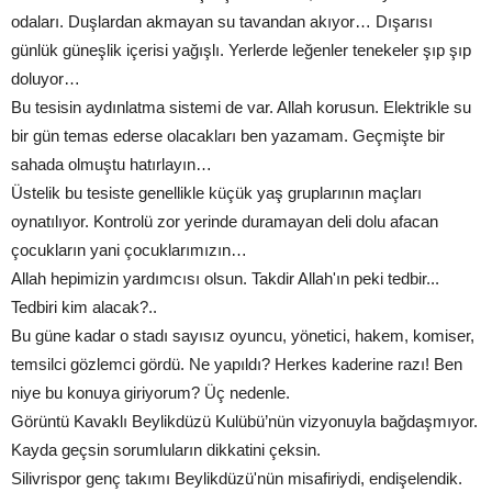
odaları. Duşlardan akmayan su tavandan akıyor… Dışarısı
günlük güneşlik içerisi yağışlı. Yerlerde leğenler tenekeler şıp şıp
doluyor…
Bu tesisin aydınlatma sistemi de var. Allah korusun. Elektrikle su
bir gün temas ederse olacakları ben yazamam. Geçmişte bir
sahada olmuştu hatırlayın…
Üstelik bu tesiste genellikle küçük yaş gruplarının maçları
oynatılıyor. Kontrolü zor yerinde duramayan deli dolu afacan
çocukların yani çocuklarımızın…
Allah hepimizin yardımcısı olsun. Takdir Allah'ın peki tedbir...
Tedbiri kim alacak?..
Bu güne kadar o stadı sayısız oyuncu, yönetici, hakem, komiser,
temsilci gözlemci gördü. Ne yapıldı? Herkes kaderine razı! Ben
niye bu konuya giriyorum? Üç nedenle.
Görüntü Kavaklı Beylikdüzü Kulübü’nün vizyonuyla bağdaşmıyor.
Kayda geçsin sorumluların dikkatini çeksin.
Silivrispor genç takımı Beylikdüzü'nün misafiriydi, endişelendik.