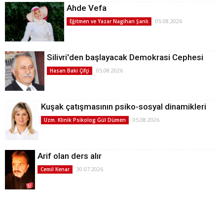
Ahde Vefa
05.08.2026
Eğitmen ve Yazar Nagihan Şanlı
Silivri'den başlayacak Demokrasi Cephesi
05.08.2026
Hasan Baki Çifçi
Kuşak çatışmasının psiko-sosyal dinamikleri
05.08.2026
Uzm. Klinik Psikolog Gül Dümen
Arif olan ders alır
30.07.2026
Cemil Kenar