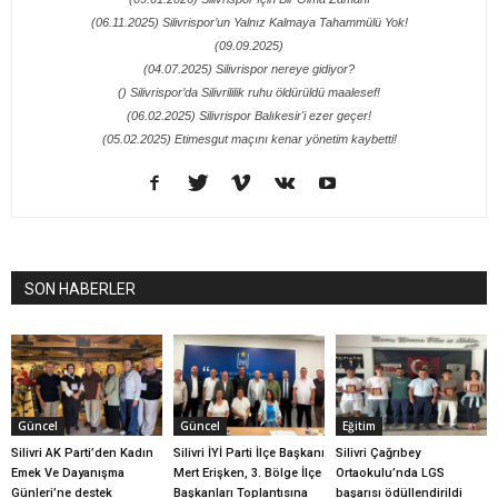
(06.11.2025) Silivrispor’un Yalnız Kalmaya Tahammülü Yok!
(09.09.2025)
(04.07.2025) Silivrispor nereye gidiyor?
() Silivrispor’da Silivrililik ruhu öldürüldü maalesef!
(06.02.2025) Silivrispor Balıkesir'i ezer geçer!
(05.02.2025) Etimesgut maçını kenar yönetim kaybetti!
SON HABERLER
Güncel
Güncel
Eğitim
Silivri AK Parti’den Kadın
Silivri İYİ Parti İlçe Başkanı
Silivri Çağrıbey
Emek Ve Dayanışma
Mert Erişken, 3. Bölge İlçe
Ortaokulu’nda LGS
Günleri’ne destek
Başkanları Toplantısına
başarısı ödüllendirildi