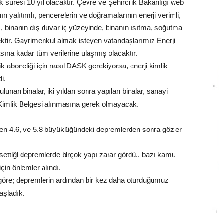
lik süresi 10 yıl olacaktır. Çevre ve Şehircilik Bakanlığı web
ın yalıtımlı, pencerelerin ve doğramalarının enerji verimli,
lı, binanın dış duvar iç yüzeyinde, binanın ısıtma, soğutma
ecektir. Gayrimenkul almak isteyen vatandaşlarımız Enerji
ına kadar tüm verilerine ulaşmış olacaktır.
k aboneliği için nasıl DASK gerekiyorsa, enerji kimlik
i.
lunan binalar, iki yıldan sonra yapılan binalar, sanayi
ji Kimlik Belgesi alınmasına gerek olmayacak.
len 4.6, ve 5.8 büyüklüğündeki depremlerden sonra gözler
ttiği depremlerde birçok yapı zarar gördü.. bazı kamu
için önlemler alındı.
göre; depremlerin ardından bir kez daha oturduğumuz
aşladık.