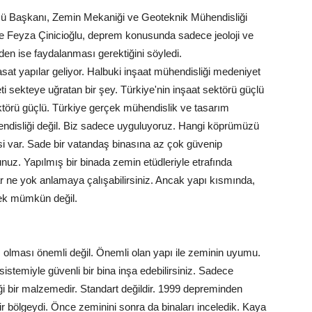
mü Başkanı, Zemin Mekaniği ve Geoteknik Mühendisliği
ye Feyza Çinicioğlu, deprem konusunda sadece jeoloji ve
den ise faydalanması gerektiğini söyledi.
sat yapılar geliyor. Halbuki inşaat mühendisliği medeniyet
i sekteye uğratan bir şey. Türkiye'nin inşaat sektörü güçlü
ktörü güçlü. Türkiye gerçek mühendislik ve tasarım
endisliği değil. Biz sadece uyguluyoruz. Hangi köprümüzü
lgisi var. Sade bir vatandaş binasına az çok güvenip
uz. Yapılmış bir binada zemin etüdleriyle etrafında
r ne yok anlamaya çalışabilirsiniz. Ancak yapı kısmında,
pek mümkün değil.
z olması önemli değil. Önemli olan yapı ile zeminin uyumu.
istemiyle güvenli bir bina inşa edebilirsiniz. Sadece
i bir malzemedir. Standart değildir. 1999 depreminden
 bölgeydi. Önce zeminini sonra da binaları inceledik. Kaya