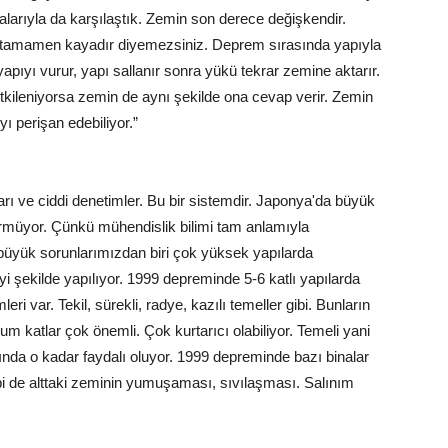
alarıyla da karşılaştık. Zemin son derece değişkendir.
 de tamamen kayadır diyemezsiniz. Deprem sırasında yapıyla
yapıyı vurur, yapı sallanır sonra yükü tekrar zemine aktarır.
etkileniyorsa zemin de aynı şekilde ona cevap verir. Zemin
 perişan edebiliyor.”
arı ve ciddi denetimler. Bu bir sistemdir. Japonya'da büyük
rmüyor. Çünkü mühendislik bilimi tam anlamıyla
 büyük sorunlarımızdan biri çok yüksek yapılarda
i şekilde yapılıyor. 1999 depreminde 5-6 katlı yapılarda
ri var. Tekil, sürekli, radye, kazılı temeller gibi. Bunların
m katlar çok önemli. Çok kurtarıcı olabiliyor. Temeli yani
nda o kadar faydalı oluyor. 1999 depreminde bazı binalar
i de alttaki zeminin yumuşaması, sıvılaşması. Salınım