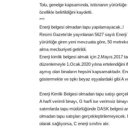
Tolu, genelge kapsamında, istisnanın yürürlüğe g
özellikle belirtildiğini kaydetti.
***
Enerji belgesi olmadan tapu yapılamayacak..!
Resmi Gazete'de yayınlanan 5627 sayılı Enerji V
yürürlüğe giren yeni mevzuata göre, 50 metrekare
alma mecburiyeti getirildi.
Enerji kimlik belgesi almak için 2.Mayıs.2017 t
düzenlemeyle 1.Ocak.2020 yılına ertelendiğini 
aşmış olan binaların hepsini kapsamaktadır. Enerj
göstermekte ve tıpkı beyaz eşyalardaki gibi A ve G
Enerji Kimlik Belgesi olmadan tapu satışı ger
A harfi verimli binayı, G harfi ise verimsiz binay
satımlarda tapu müdürlüğünde DASK belgesi aran
olmadan tapu satışları gerçekleştirilemeyecek. 
olarak sağlıyorsa, C enerji sınıfını alır.