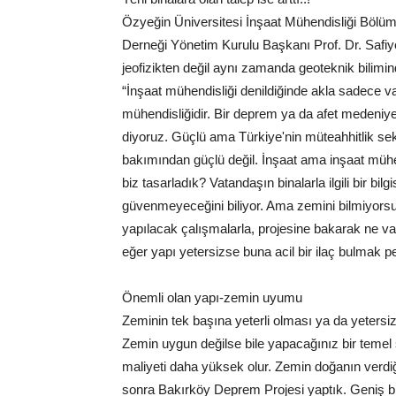
Özyeğin Üniversitesi İnşaat Mühendisliği Bölü
Derneği Yönetim Kurulu Başkanı Prof. Dr. Safi
jeofizikten değil aynı zamanda geoteknik bilimin
“İnşaat mühendisliği denildiğinde akla sadece va
mühendisliğidir. Bir deprem ya da afet medeniyet
diyoruz. Güçlü ama Türkiye'nin müteahhitlik se
bakımından güçlü değil. İnşaat ama inşaat müh
biz tasarladık? Vatandaşın binalarla ilgili bir bi
güvenmeyeceğini biliyor. Ama zemini bilmiyorsun
yapılacak çalışmalarla, projesine bakarak ne va
eğer yapı yetersizse buna acil bir ilaç bulmak 
Önemli olan yapı-zemin uyumu
Zeminin tek başına yeterli olması ya da yetersi
Zemin uygun değilse bile yapacağınız bir temel s
maliyeti daha yüksek olur. Zemin doğanın verdiğ
sonra Bakırköy Deprem Projesi yaptık. Geniş bir