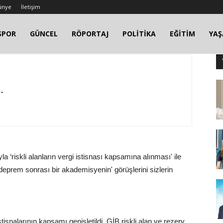
ünye
İletişim
SPOR
GÜNCEL
RÖPORTAJ
POLİTİKA
EĞİTİM
YA
.
 ‘riskli alanların vergi istisnası kapsamına alınması' ile
deprem sonrası bir akademisyenin' görüşlerini sizlerin
tisnalarının kapsamı genişletildi. GİB riskli alan ve rezerv