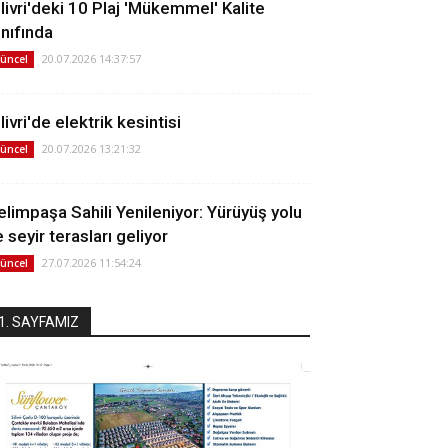
ilivri'deki 10 Plaj 'Mükemmel' Kalite
ınıfında
20.07.2026 14:37:57
üncel
livri'de elektrik kesintisi
20.07.2026 13:21:32
üncel
elimpaşa Sahili Yenileniyor: Yürüyüş yolu
 seyir terasları geliyor
27.07.2026 11:54:24
üncel
1. SAYFAMIZ