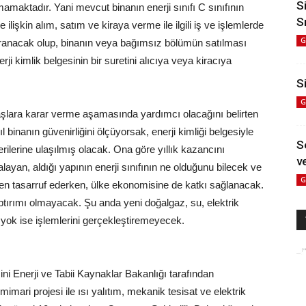
S
mamaktadır. Yani mevcut binanın enerji sınıfı C sınıfının
S
 ilişkin alım, satım ve kiraya verme ile ilgili iş ve işlemlerde
G
 aranacak olup, binanın veya bağımsız bölümün satılması
ji kimlik belgesinin bir suretini alıcıya veya kiracıya
Si
G
şlara karar verme aşamasında yardımcı olacağını belirten
inanın güvenirliğini ölçüyorsak, enerji kimliği belgesiyle
S
lerine ulaşılmış olacak. Ona göre yıllık kazancını
ve
layan, aldığı yapının enerji sınıfının ne olduğunu bilecek ve
G
den tasarruf ederken, ülke ekonomisine de katkı sağlanacak.
ptırımı olmayacak. Şu anda yeni doğalgaz, su, elektrik
i yok ise işlemlerini gerçekleştiremeyecek.
sini Enerji ve Tabii Kaynaklar Bakanlığı tarafından
mimari projesi ile ısı yalıtım, mekanik tesisat ve elektrik