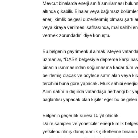
Mevcut binalarda enerji sınıfı sınırlaması bulun
altında çıkabilir. Binalar veya bağımsız bölümlere
enerji kimlik belgesi düzenlenmiş olması şartı
veya kiraya verilmesi safhasında, mal sahibi ener
vermek zorundadır” diye konuştu.
Bu belgenin gayrimenkul almak isteyen vatanda
uzmanlar, “DASK belgesiyle depreme karşı nasıl b
binanın ısınmasından soğumasına kadar tüm veri
belirlemiş olacak ve böylece satın alan veya kira
tercihini buna göre yapacak. Mülk sahibi enerji
Alım satımın dışında vatandaşa herhangi bir ya
bağlantısı yapacak olan kişiler eğer bu belgeler
Belgenin geçerlilik süresi 10 yıl olacak
Daire sahipleri ve yöneticiler enerji kimlik belge
yetkilendirilmiş danışmanlık şirketlerine binanın 