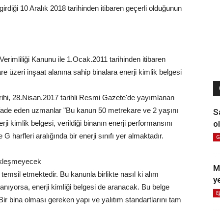
irdiği 10 Aralık 2018 tarihinden itibaren geçerli olduğunun
erimliliği Kanunu ile 1.Ocak.2011 tarihinden itibaren
 üzeri inşaat alanına sahip binalara enerji kimlik belgesi
arihi, 28.Nisan.2017 tarihli Resmi Gazete'de yayımlanan
ifade eden uzmanlar "Bu kanun 50 metrekare ve 2 yaşını
S
ol
i kimlik belgesi, verildiği binanın enerji performansını
 harfleri aralığında bir enerji sınıfı yer almaktadır.
G
çekleşmeyecek
M
ı temsil etmektedir. Bu kanunla birlikte nasıl ki alım
y
ıyorsa, enerji kimliği belgesi de aranacak. Bu belge
E
Bir bina olması gereken yapı ve yalıtım standartlarını tam