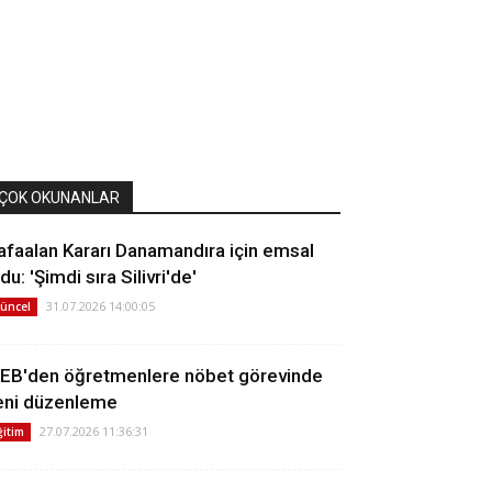
ÇOK OKUNANLAR
afaalan Kararı Danamandıra için emsal
du: 'Şimdi sıra Silivri'de'
31.07.2026 14:00:05
üncel
EB'den öğretmenlere nöbet görevinde
eni düzenleme
27.07.2026 11:36:31
ğitim