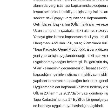
alanın da vergi istisnası kapsamında olduğunu a
İnşaat sektöründe riskli yapı için vergi istisnal
sadece riskli yapıyı vergi istisnası kapsamında 
Gelir İdaresi Başkanlığı (GİB) riskli alan ve rez
Uzun zamandır inşaatçılar riskli alan ve rezerv 
Yasaya göre istisna kapsamına riskli yapı, risk
Danışmanı Abdullah Tolu, şu açıklamalarda bul
“Tapu Kadastro Genel Müdürlüğü, istisna düzenle
yeni yapılar için uygulanabileceği, riskli alan ve
uygulanamayacağını belirtmişti. Bu görüşün day
‘Alan' kelimesinin geçmemesi idi. İnşaat sektörü
kapsadığını, getirilen istisnanın riskli yapı, risk
yapıların tamamını kapsadığını belirterek, genelg
Uygulamanın dar kapsamlı kalması nedeniyle şir
GİB'in 29.Temmuz.2019'da bir yazı gönderip Tap
Tapu Kadastro'nun da 17 Eylül'de bir genelge yayı
de istisnayı uygulamaya başladığını açıkladı.