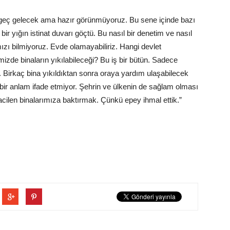
a geç gelecek ama hazır görünmüyoruz. Bu sene içinde bazı
ir yığın istinat duvarı göçtü. Bu nasıl bir denetim ve nasıl
zı bilmiyoruz. Evde olamayabiliriz. Hangi devlet
izde binaların yıkılabileceği? Bu iş bir bütün. Sadece
i. Birkaç bina yıkıldıktan sonra oraya yardım ulaşabilecek
ir anlam ifade etmiyor. Şehrin ve ülkenin de sağlam olması
acilen binalarımıza baktırmak. Çünkü epey ihmal ettik.”