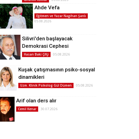
Ahde Vefa
Eğitmen ve Yazar Nagihan Şanlı
05.08.2026
Silivri'den başlayacak
Demokrasi Cephesi
05.08.2026
Hasan Baki Çifçi
Kuşak çatışmasının psiko-sosyal
dinamikleri
05.08.2026
Uzm. Klinik Psikolog Gül Dümen
Arif olan ders alır
30.07.2026
Cemil Kenar