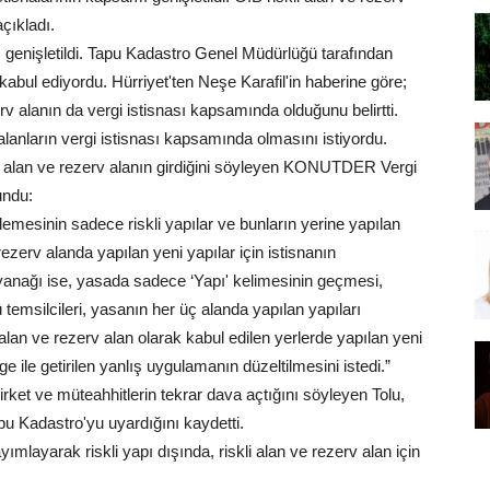
çıkladı.
arı genişletildi. Tapu Kadastro Genel Müdürlüğü tarafından
kabul ediyordu. Hürriyet'ten Neşe Karafil'in haberine göre;
erv alanın da vergi istisnası kapsamında olduğunu belirtti.
alanların vergi istisnası kapsamında olmasını istiyordu.
li alan ve rezerv alanın girdiğini söyleyen KONUTDER Vergi
undu:
mesinin sadece riskli yapılar ve bunların yerine yapılan
 rezerv alanda yapılan yeni yapılar için istisnanın
anağı ise, yasada sadece ‘Yapı' kelimesinin geçmesi,
 temsilcileri, yasanın her üç alanda yapılan yapıları
li alan ve rezerv alan olarak kabul edilen yerlerde yapılan yeni
e ile getirilen yanlış uygulamanın düzeltilmesini istedi.”
ket ve müteahhitlerin tekrar dava açtığını söyleyen Tolu,
u Kadastro'yu uyardığını kaydetti.
mlayarak riskli yapı dışında, riskli alan ve rezerv alan için