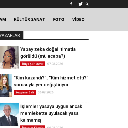
ŞAM
KÜLTÜR SANAT
FOTO
VİDEO
YAZARLAR
Yapay zeka doğal itimatla
görüldü (mü acaba?)
07.08.2026
Rüya Şahsuvar
“Kim kazandı?”, “Kim hizmet etti?”
sorusuyla yer değiştiriyor…
06.08.2026
Sevginar Sali
İşlemler yasaya uygun ancak
memlekette uyulacak yasa
kalmamış
06.08.2026
İbrahim Kömür