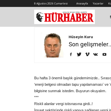
8 Ağustos 2026 Cumartesi
Anasayfa
Yazarlar
K
Hüseyin Kuru
Son gelişmeler..
Bu hafta 3 önemli başlık gündemimizde.. Sırasıyla
‘enerji belgesi olmadan tapu yapılamaması' ve ‘
bilgisine sunmak istedim. Buyurun okuyalım.
***
Riskli alanlar vergi istisnasına girdi..!
İnşaat sektöründe riskli yapıya sağlanan vergi is