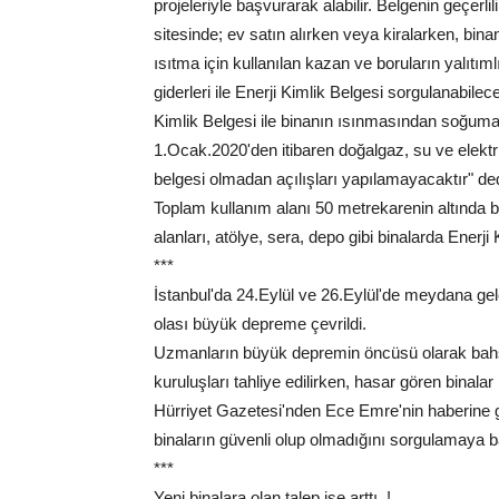
projeleriyle başvurarak alabilir. Belgenin geçerli
sitesinde; ev satın alırken veya kiralarken, binan
ısıtma için kullanılan kazan ve boruların yalıtım
giderleri ile Enerji Kimlik Belgesi sorgulanabil
Kimlik Belgesi ile binanın ısınmasından soğumas
1.Ocak.2020'den itibaren doğalgaz, su ve elektri
belgesi olmadan açılışları yapılamayacaktır" ded
Toplam kullanım alanı 50 metrekarenin altında bu
alanları, atölye, sera, depo gibi binalarda Ener
***
İstanbul'da 24.Eylül ve 26.Eylül'de meydana ge
olası büyük depreme çevrildi.
Uzmanların büyük depremin öncüsü olarak bahse
kuruluşları tahliye edilirken, hasar gören binalar 
Hürriyet Gazetesi'nden Ece Emre'nin haberine 
binaların güvenli olup olmadığını sorgulamaya b
***
Yeni binalara olan talep ise arttı..!