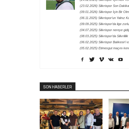
(23.02.2026) Silivrispor Son Dakik
(09.01.2026) Silivrispor İçin Bir O
(06.11.2025) Silivrispor’un Yalnız
(09.09.2025) Silivrispor’da lige zor
(04.07.2025) Silivrispor nereye gidi
(08.03.2025) Silivrispor’da Silivrilil
(06.02.2025) Silivrispor Balıkesir'i 
(05.02.2025) Etimesgut maçını kena
SON HABERLER