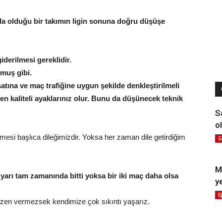
tada olduğu bir takımın ligin sonuna doğru düşüşe
derilmesi gereklidir.
lmuş gibi.
atına ve maç trafiğine uygun şekilde denkleştirilmeli
n kaliteli ayaklarınız olur. Bunu da düşünecek teknik
S
ol
mesi başlıca dileğimizdir. Yoksa her zaman dile getirdiğim
G
M
k yarı tam zamanında bitti yoksa bir iki maç daha olsa
y
E
üzen vermezsek kendimize çok sıkıntı yaşarız.