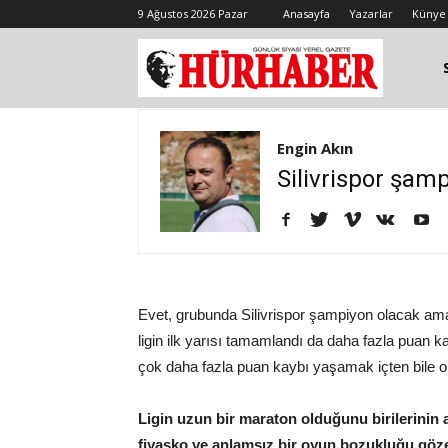
9 Ağustos 2026 Pazar
Anasayfa
Yazarlar
Künye
Engin Akın
Silivrispor şam
Evet, grubunda Silivrispor şampiyon olacak ama 
ligin ilk yarısı tamamlandı da daha fazla puan k
çok daha fazla puan kaybı yaşamak içten bile o
Ligin uzun bir maraton olduğunu birilerinin 
fiyasko ve anlamsız bir oyun bozukluğu göz