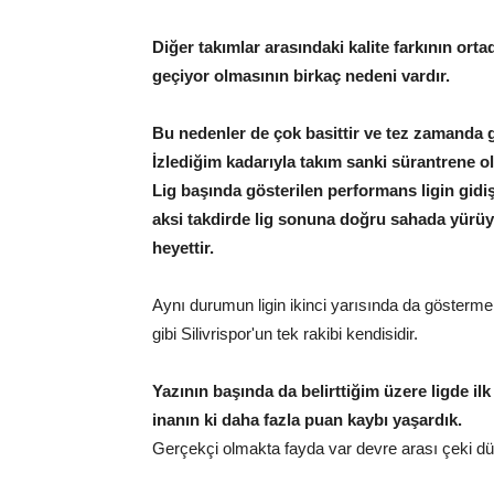
Diğer takımlar arasındaki kalite farkının or
geçiyor olmasının birkaç nedeni vardır.
Bu nedenler de çok basittir ve tez zamanda gi
İzlediğim kadarıyla takım sanki sürantrene o
Lig başında gösterilen performans ligin gidiş
aksi takdirde lig sonuna doğru sahada yürüye
heyettir.
Aynı durumun ligin ikinci yarısında da gösterme
gibi Silivrispor'un tek rakibi kendisidir.
Yazının başında da belirttiğim üzere ligde il
inanın ki daha fazla puan kaybı yaşardık.
Gerçekçi olmakta fayda var devre arası çeki d