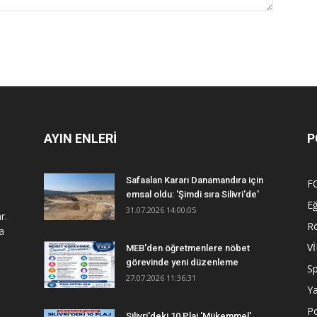
AYIN ENLERİ
P
Safaalan Kararı Danamandıra için
F
emsal oldu: 'Şimdi sıra Silivri'de'
Eğ
31.07.2026 14:00:05
r.
R
a
V
MEB'den öğretmenlere nöbet
görevinde yeni düzenleme
S
27.07.2026 11:36:31
Y
Po
Silivri'deki 10 Plaj 'Mükemmel'