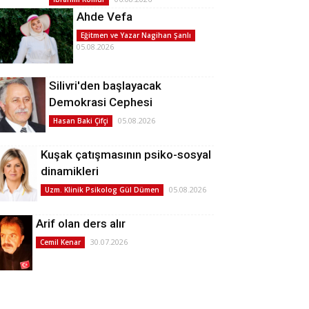
Ahde Vefa
Eğitmen ve Yazar Nagihan Şanlı
05.08.2026
Silivri'den başlayacak
Demokrasi Cephesi
05.08.2026
Hasan Baki Çifçi
Kuşak çatışmasının psiko-sosyal
dinamikleri
05.08.2026
Uzm. Klinik Psikolog Gül Dümen
Arif olan ders alır
30.07.2026
Cemil Kenar