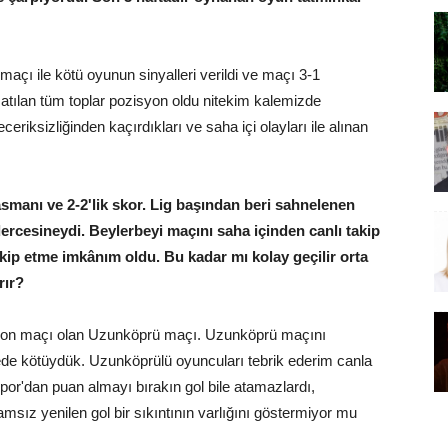
maçı ile kötü oyunun sinyalleri verildi ve maçı 3-1
 atılan tüm toplar pozisyon oldu nitekim kalemizde
eriksizliğinden kaçırdıkları ve saha içi olayları ile alınan
smanı ve 2-2'lik skor. Lig başından beri sahnelenen
rcesineydi. Beylerbeyi maçını saha içinden canlı takip
ip etme imkânım oldu. Bu kadar mı kolay geçilir orta
rır?
ın son maçı olan Uzunköprü maçı. Uzunköprü maçını
 kötüydük. Uzunköprülü oyuncuları tebrik ederim canla
spor'dan puan almayı bırakın gol bile atamazlardı,
msız yenilen gol bir sıkıntının varlığını göstermiyor mu