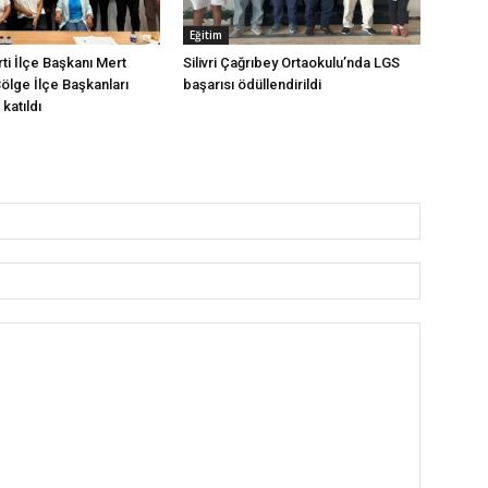
Eğitim
arti İlçe Başkanı Mert
Silivri Çağrıbey Ortaokulu’nda LGS
Bölge İlçe Başkanları
başarısı ödüllendirildi
katıldı