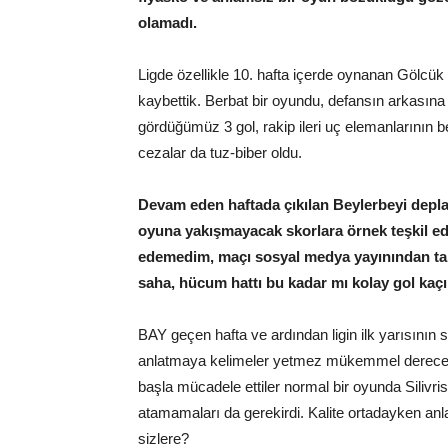
olamadı.
Ligde özellikle 10. hafta içerde oynanan Gölcük 
kaybettik. Berbat bir oyundu, defansın arkasına
gördüğümüz 3 gol, rakip ileri uç elemanlarının bec
cezalar da tuz-biber oldu.
Devam eden haftada çıkılan Beylerbeyi depla
oyuna yakışmayacak skorlara örnek teşkil ede
edemedim, maçı sosyal medya yayınından tak
saha, hücum hattı bu kadar mı kolay gol kaçı
BAY geçen hafta ve ardından ligin ilk yarısın
anlatmaya kelimeler yetmez mükemmel derecede
başla mücadele ettiler normal bir oyunda Silivri
atamamaları da gerekirdi. Kalite ortadayken anla
sizlere?