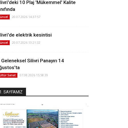
ilivri'deki 10 Plaj 'Mükemmel' Kalite
ınıfında
20.07.2026 14:37:57
üncel
livri'de elektrik kesintisi
20.07.2026 13:21:32
üncel
. Geleneksel Silivri Panayırı 14
ğustos’ta
07.08.2026 15:58:39
ültür Sanat
1. SAYFAMIZ