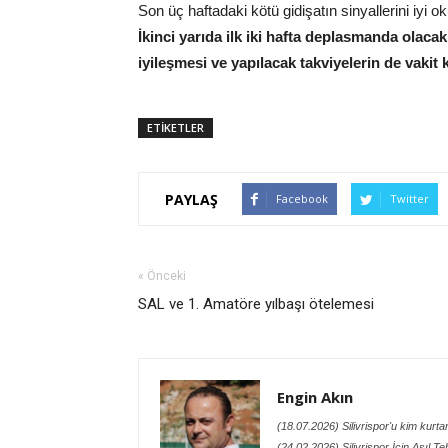
Son üç haftadaki kötü gidişatın sinyallerini iyi 
İkinci yarıda ilk iki hafta deplasmanda olaca
iyileşmesi ve yapılacak takviyelerin de vakit
ETİKETLER
PAYLAŞ
Facebook
Twitter
« Önceki
SAL ve 1. Amatöre yılbaşı ötelemesi
Engin Akın
(18.07.2026) Silivrispor'u kim kurt
(24.02.2026) Silivrispor İçin Asıl Te