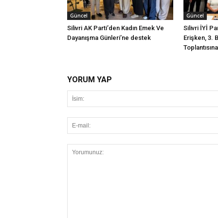
Güncel
Güncel
Silivri AK Parti’den Kadın Emek Ve
Silivri İYİ P
Dayanışma Günleri’ne destek
Erişken, 3. 
Toplantısına 
YORUM YAP