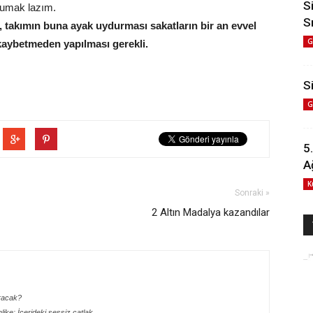
S
okumak lazım.
S
k, takımın buna ayak uydurması sakatların bir an evvel
G
 kaybetmeden yapılması gerekli.
Si
G
5
A
K
Sonraki »
2 Altın Madalya kazandılar
aracak?
hlike: İçerideki sessiz çatlak