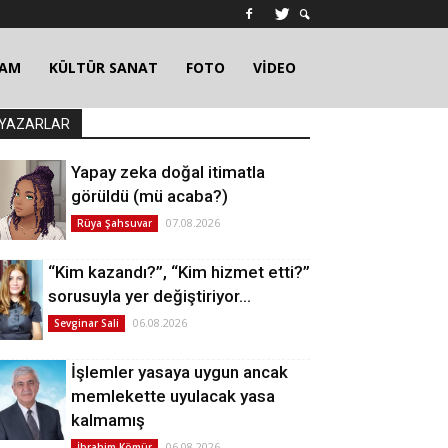
ŞAM
KÜLTÜR SANAT
FOTO
VİDEO
YAZARLAR
Yapay zeka doğal itimatla
görüldü (mü acaba?)
07.08.2026
Rüya Şahsuvar
“Kim kazandı?”, “Kim hizmet etti?”
sorusuyla yer değiştiriyor…
06.08.2026
Sevginar Sali
İşlemler yasaya uygun ancak
memlekette uyulacak yasa
kalmamış
06.08.2026
İbrahim Kömür