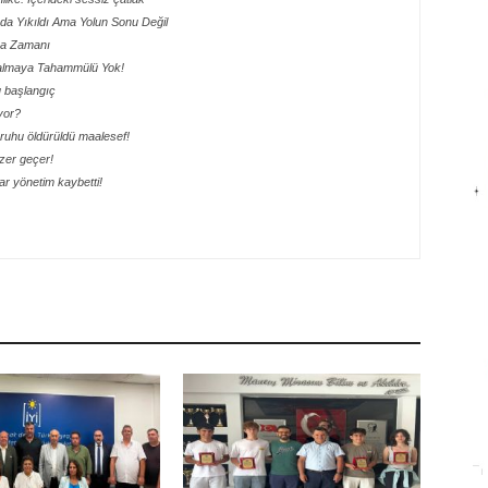
ada Yıkıldı Ama Yolun Sonu Değil
lma Zamanı
 Kalmaya Tahammülü Yok!
lu başlangıç
yor?
ik ruhu öldürüldü maalesef!
ezer geçer!
r yönetim kaybetti!