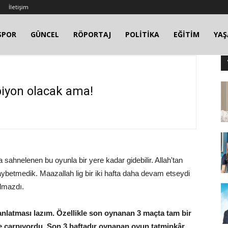
İletişim
SPOR
GÜNCEL
RÖPORTAJ
POLİTİKA
EĞİTİM
YA
piyon olacak ama!
sahnelenen bu oyunla bir yere kadar gidebilir. Allah'tan
aybetmedik. Maazallah lig bir iki hafta daha devam etseydi
lmazdı.
anlatması lazım. Özellikle son oynanan 3 maçta tam bir
e çarpıyordu. Son 3 haftadır oynanan oyun tatminkâr