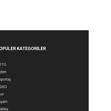
OPÜLER KATEGORİLER
OTO
itim
öportaj
İDEO
por
aşam
litika