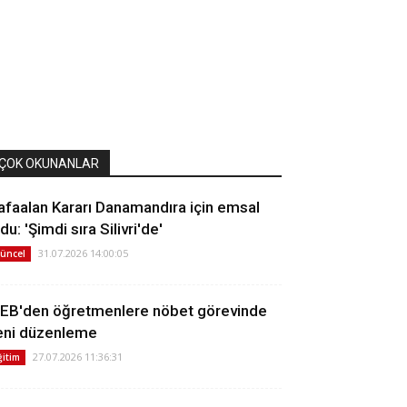
ÇOK OKUNANLAR
afaalan Kararı Danamandıra için emsal
du: 'Şimdi sıra Silivri'de'
31.07.2026 14:00:05
üncel
EB'den öğretmenlere nöbet görevinde
eni düzenleme
27.07.2026 11:36:31
ğitim