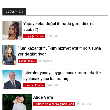
YAZARLAR
Yapay zeka doğal itimatla görüldü (mü
acaba?)
07.08.2026
Rüya Şahsuvar
“Kim kazandı?”, “Kim hizmet etti?” sorusuyla
yer değiştiriyor…
06.08.2026
Sevginar Sali
İşlemler yasaya uygun ancak memlekette
uyulacak yasa kalmamış
06.08.2026
İbrahim Kömür
Ahde Vefa
05.08.2026
Eğitmen ve Yazar Nagihan Şanlı