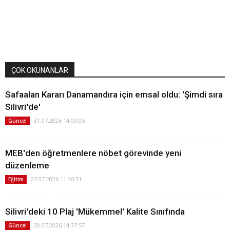
ÇOK OKUNANLAR
Safaalan Kararı Danamandıra için emsal oldu: 'Şimdi sıra
Silivri'de'
31.07.2026 14:00:05
Güncel
MEB'den öğretmenlere nöbet görevinde yeni
düzenleme
27.07.2026 11:36:31
Eğitim
Silivri'deki 10 Plaj 'Mükemmel' Kalite Sınıfında
20.07.2026 14:37:57
Güncel