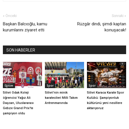
« Önceki
Sonraki »
Başkan Balcıoğlu, kamu
Rüzgâr dindi, şimdi kaptan
kurumlarını ziyaret etti
konuşacak!
SON HABERLER
Eğitim
Spor
Spor
Silivri Odak Koleji
Silivri'nin minik
Silivri Karaca Karate Spor
öğrencisi Yağız Ali
karatecileri Milli Takım
Kulübü: Şampiyonluk
Daşcan, Uluslararası
Antrenmanında
kültürünü yeni nesillere
Gebze Grand Prix'te
aktarıyoruz
şampiyon oldu