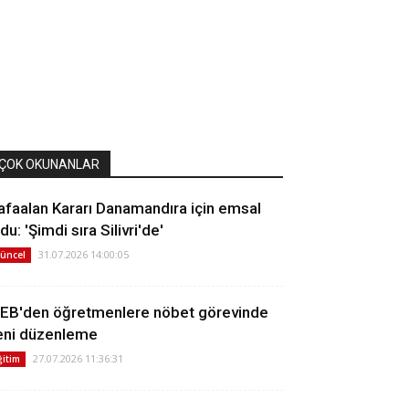
ÇOK OKUNANLAR
afaalan Kararı Danamandıra için emsal
du: 'Şimdi sıra Silivri'de'
31.07.2026 14:00:05
üncel
EB'den öğretmenlere nöbet görevinde
eni düzenleme
27.07.2026 11:36:31
ğitim