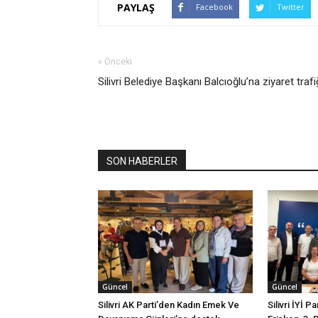
PAYLAŞ
Facebook
Twitter
« Önceki
Silivri Belediye Başkanı Balcıoğlu’na ziyaret trafi
SON HABERLER
Güncel
Güncel
Silivri AK Parti’den Kadın Emek Ve
Silivri İYİ P