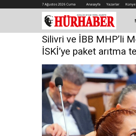
7 Ağustos 2026 Cuma
Anasayfa
Yazarlar
Künye
Silivri ve İBB MHP’li 
İSKİ’ye paket arıtma te