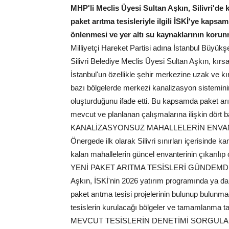
MHP'li Meclis Üyesi Sultan Aşkın, Silivri'de 
paket arıtma tesisleriyle ilgili İSKİ'ye kapsam
önlenmesi ve yer altı su kaynaklarının korunm
Milliyetçi Hareket Partisi adına İstanbul Büyü
Silivri Belediye Meclis Üyesi Sultan Aşkın, kırsa
İstanbul'un özellikle şehir merkezine uzak ve kırs
bazı bölgelerde merkezi kanalizasyon sistemini
oluşturduğunu ifade etti. Bu kapsamda paket arı
mevcut ve planlanan çalışmalarına ilişkin dört ba
KANALİZASYONSUZ MAHALLELERİN ENVAN
Önergede ilk olarak Silivri sınırları içerisinde
kalan mahallelerin güncel envanterinin çıkarılıp 
YENİ PAKET ARITMA TESİSLERİ GÜNDEMD
Aşkın, İSKİ'nin 2026 yatırım programında ya da or
paket arıtma tesisi projelerinin bulunup bulunma
tesislerin kurulacağı bölgeler ve tamamlanma ta
MEVCUT TESİSLERİN DENETİMİ SORGULA