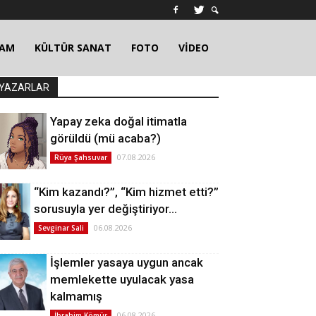
ŞAM
KÜLTÜR SANAT
FOTO
VİDEO
YAZARLAR
Yapay zeka doğal itimatla
görüldü (mü acaba?)
07.08.2026
Rüya Şahsuvar
“Kim kazandı?”, “Kim hizmet etti?”
sorusuyla yer değiştiriyor…
06.08.2026
Sevginar Sali
İşlemler yasaya uygun ancak
memlekette uyulacak yasa
kalmamış
06.08.2026
İbrahim Kömür