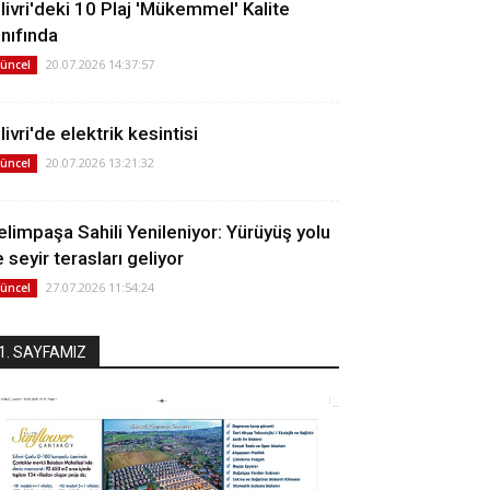
ilivri'deki 10 Plaj 'Mükemmel' Kalite
ınıfında
20.07.2026 14:37:57
üncel
livri'de elektrik kesintisi
20.07.2026 13:21:32
üncel
elimpaşa Sahili Yenileniyor: Yürüyüş yolu
 seyir terasları geliyor
27.07.2026 11:54:24
üncel
1. SAYFAMIZ