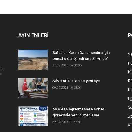
AYIN ENLERİ
P
Safaalan Kararı Danamandıra için
Y
emsal oldu: 'Şimdi sıra Silivri'de'
F
31.07.2026 14:00:05
r.
Kü
a
R
Silivri ADD ailesine yeni üye
09.07.2026 16:08:01
Po
Eğ
G
MEB'den öğretmenlere nöbet
görevinde yeni düzenleme
S
27.07.2026 11:36:31
V