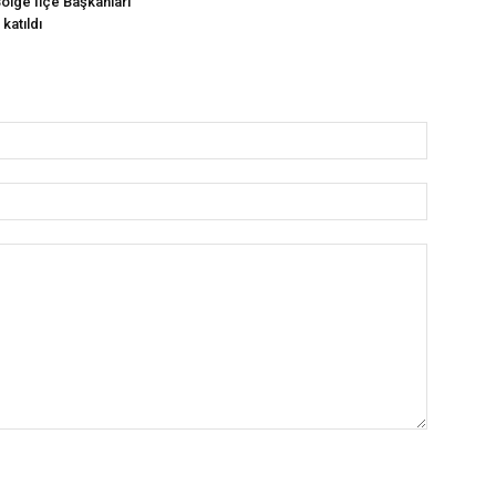
Bölge İlçe Başkanları
katıldı