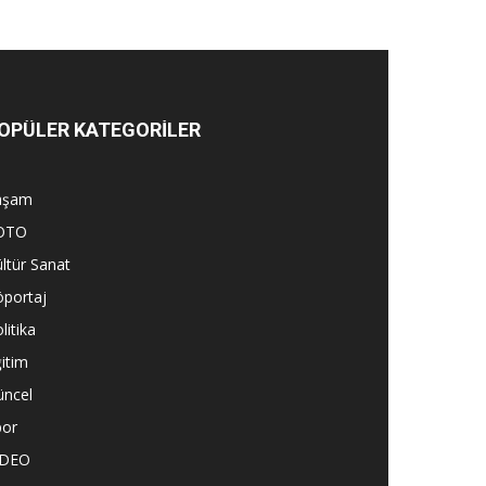
OPÜLER KATEGORİLER
aşam
OTO
ltür Sanat
öportaj
litika
itim
üncel
por
İDEO