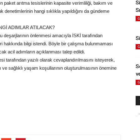
S
n paket arıtma tesislerinin kapasite verimliliği, bakım ve
S
uk denetimlerinin hangi sıklıkla yapıldığını da gündeme
G
NGİ ADIMLAR ATILACAK?
u deşarjlarının önlenmesi amacıyla İSKİ tarafından
Si
ri hakkında bilgi istendi. Böyle bir çalışma bulunmaması
G
k acil adımların açıklanması talep edildi.
i tarafından yazılı olarak cevaplandırılmasını isteyerek,
S
ı ve sağlıklı yaşam koşullarının oluşturulmasının önemine
ve
G