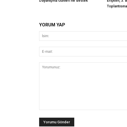
Dayanışma Günleri’ne destek
Erişken, 3. 
Toplantısına 
YORUM YAP