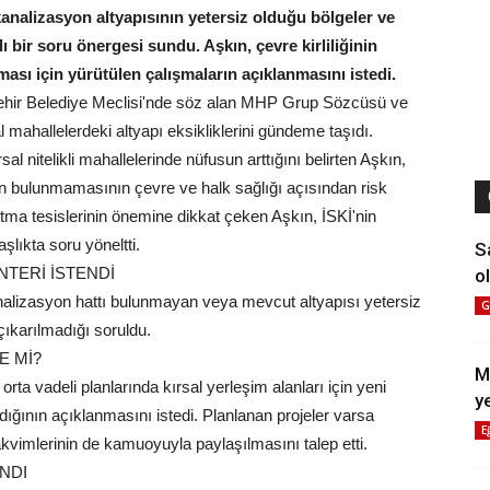
kanalizasyon altyapısının yetersiz olduğu bölgeler ve
lı bir soru önergesi sundu. Aşkın, çevre kirliliğinin
ası için yürütülen çalışmaların açıklanmasını istedi.
kşehir Belediye Meclisi'nde söz alan MHP Grup Sözcüsü ve
l mahallelerdeki altyapı eksikliklerini gündeme taşıdı.
al nitelikli mahallelerinde nüfusun arttığını belirten Aşkın,
n bulunmamasının çevre ve halk sağlığı açısından risk
tma tesislerinin önemine dikkat çeken Aşkın, İSKİ'nin
şlıkta soru yöneltti.
S
TERİ İSTENDİ
ol
 kanalizasyon hattı bulunmayan veya mevcut altyapısı yetersiz
G
çıkarılmadığı soruldu.
E Mİ?
M
ta vadeli planlarında kırsal yerleşim alanları için yeni
y
dığının açıklanmasını istedi. Planlanan projeler varsa
E
kvimlerinin de kamuoyuyla paylaşılmasını talep etti.
NDI