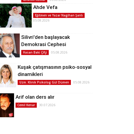
Ahde Vefa
Eğitmen ve Yazar Nagihan Şanlı
05.08.2026
Silivri'den başlayacak
Demokrasi Cephesi
05.08.2026
Hasan Baki Çifçi
Kuşak çatışmasının psiko-sosyal
dinamikleri
05.08.2026
Uzm. Klinik Psikolog Gül Dümen
Arif olan ders alır
30.07.2026
Cemil Kenar