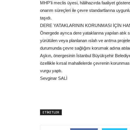
MHP'li meclis üyesi, hâlihazırda faaliyet göstere
onarım süreçleri ile çevre standartlarına uygunl
taşıdı.
DERE YATAKLARININ KORUNMASI İÇİN HA
Önergede ayrıca dere yataklarına yapılan atık s
yürütülen veya planlanan ıslah ve arıtma projele
durumunda çevre sağlığını korumak adına atılaca
Aşkın, önergesinin İstanbul Büyükşehir Belediyes
özellikle kırsal mahallelerde çevrenin korunmas
vurgu yaptı.
Sevginar SALİ
ETİKETLER