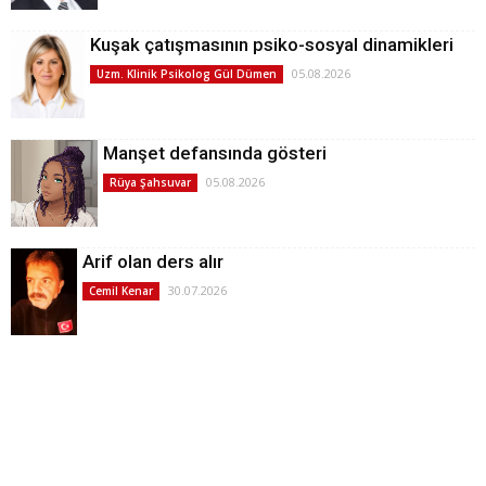
Kuşak çatışmasının psiko-sosyal dinamikleri
05.08.2026
Uzm. Klinik Psikolog Gül Dümen
Manşet defansında gösteri
05.08.2026
Rüya Şahsuvar
Arif olan ders alır
30.07.2026
Cemil Kenar