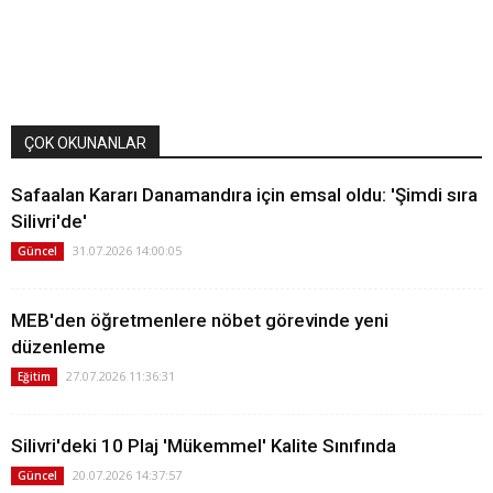
ÇOK OKUNANLAR
Safaalan Kararı Danamandıra için emsal oldu: 'Şimdi sıra
Silivri'de'
31.07.2026 14:00:05
Güncel
MEB'den öğretmenlere nöbet görevinde yeni
düzenleme
27.07.2026 11:36:31
Eğitim
Silivri'deki 10 Plaj 'Mükemmel' Kalite Sınıfında
20.07.2026 14:37:57
Güncel