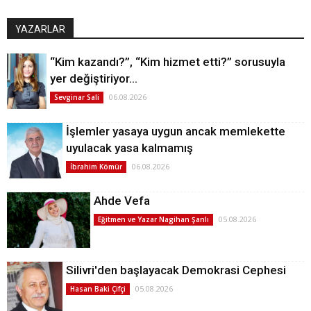
YAZARLAR
“Kim kazandı?”, “Kim hizmet etti?” sorusuyla
yer değiştiriyor…
06.08.2026
Sevginar Sali
İşlemler yasaya uygun ancak memlekette
uyulacak yasa kalmamış
06.08.2026
İbrahim Kömür
Ahde Vefa
05.08.2026
Eğitmen ve Yazar Nagihan Şanlı
Silivri'den başlayacak Demokrasi Cephesi
05.08.2026
Hasan Baki Çifçi