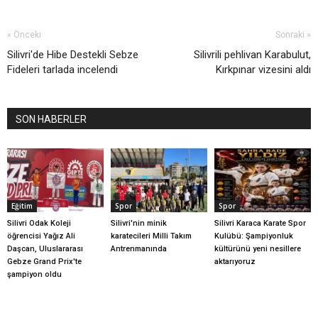
« Önceki
Sonraki »
Silivri'de Hibe Destekli Sebze
Silivrili pehlivan Karabulut,
Fideleri tarlada incelendi
Kırkpınar vizesini aldı
SON HABERLER
Eğitim
Spor
Spor
Silivri Odak Koleji
Silivri'nin minik
Silivri Karaca Karate Spor
öğrencisi Yağız Ali
karatecileri Milli Takım
Kulübü: Şampiyonluk
Daşcan, Uluslararası
Antrenmanında
kültürünü yeni nesillere
Gebze Grand Prix'te
aktarıyoruz
şampiyon oldu