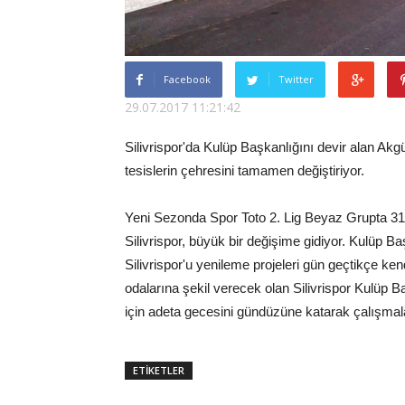
Facebook
Twitter
29.07.2017 11:21:42
Silivrispor'da Kulüp Başkanlığını devir alan Ak
tesislerin çehresini tamamen değiştiriyor.
Yeni Sezonda Spor Toto 2. Lig Beyaz Grupta 3
Silivrispor, büyük bir değişime gidiyor. Kulüp 
Silivrispor'u yenileme projeleri gün geçtikçe k
odalarına şekil verecek olan Silivrispor Kulüp 
için adeta gecesini gündüzüne katarak çalışmal
ETİKETLER