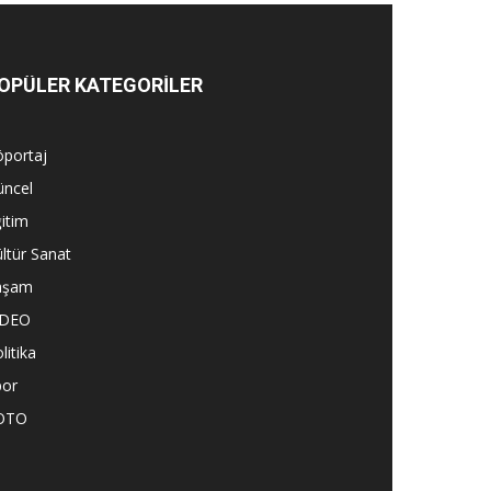
OPÜLER KATEGORİLER
öportaj
üncel
itim
ltür Sanat
aşam
İDEO
litika
por
OTO