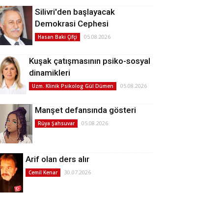
Silivri'den başlayacak
Demokrasi Cephesi
05.08.2026
Hasan Baki Çifçi
Kuşak çatışmasının psiko-sosyal
dinamikleri
05.08.2026
Uzm. Klinik Psikolog Gül Dümen
Manşet defansında gösteri
05.08.2026
Rüya Şahsuvar
Arif olan ders alır
30.07.2026
Cemil Kenar