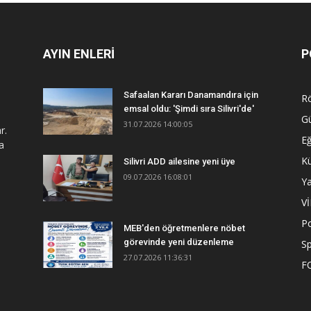
AYIN ENLERİ
P
Safaalan Kararı Danamandıra için
R
emsal oldu: 'Şimdi sıra Silivri'de'
G
31.07.2026 14:00:05
r.
Eğ
a
Kü
Silivri ADD ailesine yeni üye
09.07.2026 16:08:01
Y
V
Po
MEB'den öğretmenlere nöbet
görevinde yeni düzenleme
S
27.07.2026 11:36:31
F