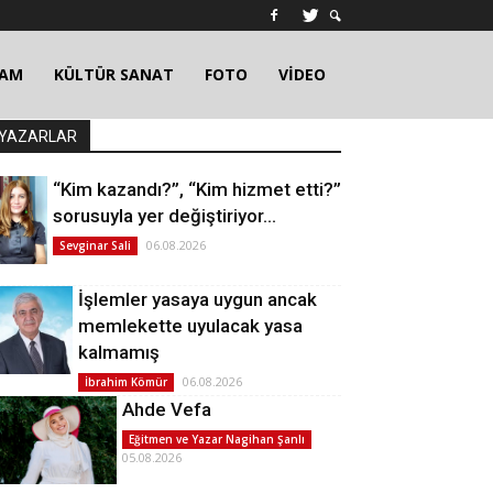
ŞAM
KÜLTÜR SANAT
FOTO
VİDEO
YAZARLAR
“Kim kazandı?”, “Kim hizmet etti?”
sorusuyla yer değiştiriyor…
06.08.2026
Sevginar Sali
İşlemler yasaya uygun ancak
memlekette uyulacak yasa
kalmamış
06.08.2026
İbrahim Kömür
Ahde Vefa
Eğitmen ve Yazar Nagihan Şanlı
05.08.2026