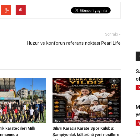
Sonraki »
Huzur ve konforun referans noktası Pearl Life
S
ol
G
M
y
Spor
E
nik karatecileri Milli
Silivri Karaca Karate Spor Kulübü:
enmanında
Şampiyonluk kültürünü yeni nesillere