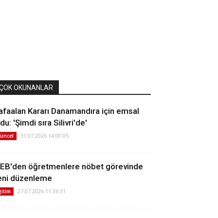
ÇOK OKUNANLAR
afaalan Kararı Danamandıra için emsal
du: 'Şimdi sıra Silivri'de'
31.07.2026 14:00:05
üncel
EB'den öğretmenlere nöbet görevinde
eni düzenleme
27.07.2026 11:36:31
ğitim