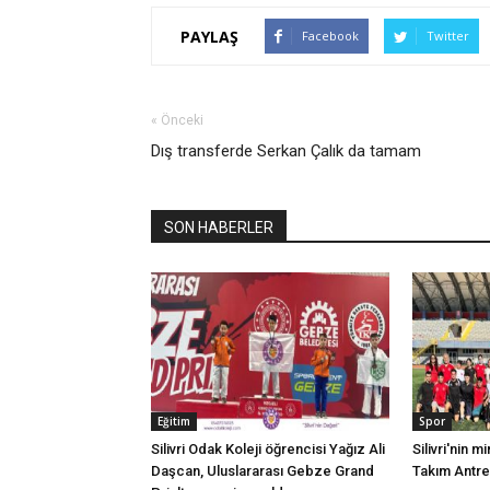
PAYLAŞ
Facebook
Twitter
« Önceki
Dış transferde Serkan Çalık da tamam
SON HABERLER
Eğitim
Spor
Silivri Odak Koleji öğrencisi Yağız Ali
Silivri'nin mi
Daşcan, Uluslararası Gebze Grand
Takım Antr