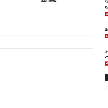
aktarıyoruz
S
S
G
Si
G
S
ve
G