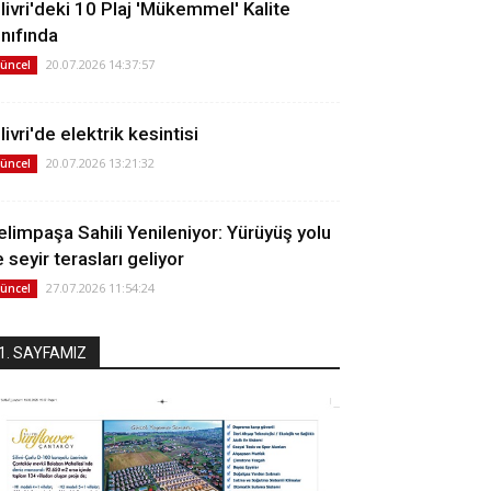
ilivri'deki 10 Plaj 'Mükemmel' Kalite
ınıfında
20.07.2026 14:37:57
üncel
livri'de elektrik kesintisi
20.07.2026 13:21:32
üncel
elimpaşa Sahili Yenileniyor: Yürüyüş yolu
 seyir terasları geliyor
27.07.2026 11:54:24
üncel
1. SAYFAMIZ