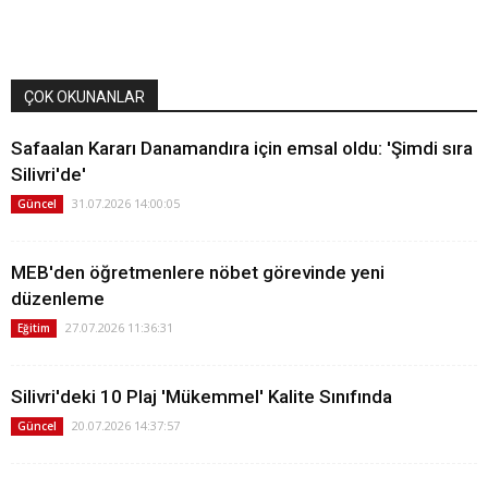
ÇOK OKUNANLAR
Safaalan Kararı Danamandıra için emsal oldu: 'Şimdi sıra
Silivri'de'
31.07.2026 14:00:05
Güncel
MEB'den öğretmenlere nöbet görevinde yeni
düzenleme
27.07.2026 11:36:31
Eğitim
Silivri'deki 10 Plaj 'Mükemmel' Kalite Sınıfında
20.07.2026 14:37:57
Güncel