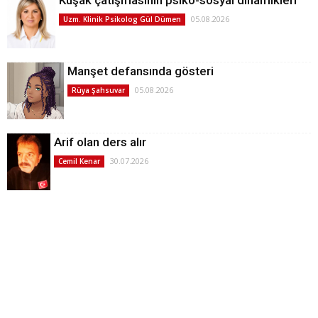
05.08.2026
Uzm. Klinik Psikolog Gül Dümen
Manşet defansında gösteri
05.08.2026
Rüya Şahsuvar
Arif olan ders alır
30.07.2026
Cemil Kenar