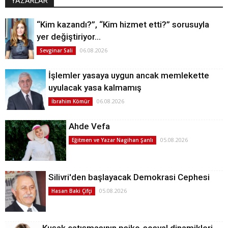
YAZARLAR
“Kim kazandı?”, “Kim hizmet etti?” sorusuyla
yer değiştiriyor…
06.08.2026
Sevginar Sali
İşlemler yasaya uygun ancak memlekette
uyulacak yasa kalmamış
06.08.2026
İbrahim Kömür
Ahde Vefa
05.08.2026
Eğitmen ve Yazar Nagihan Şanlı
Silivri'den başlayacak Demokrasi Cephesi
05.08.2026
Hasan Baki Çifçi
Kuşak çatışmasının psiko-sosyal dinamikleri