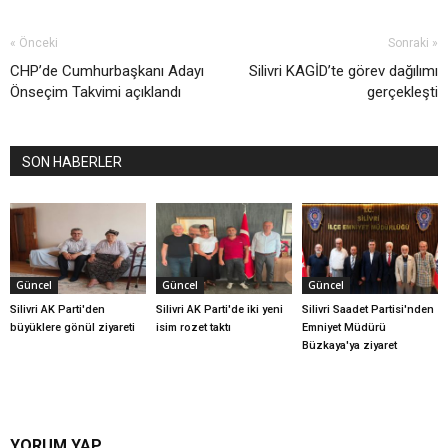
« Önceki
Sonraki »
CHP’de Cumhurbaşkanı Adayı
Silivri KAGİD’te görev dağılımı
Önseçim Takvimi açıklandı
gerçekleşti
SON HABERLER
Güncel
Güncel
Güncel
Silivri AK Parti'den
Silivri AK Parti'de iki yeni
Silivri Saadet Partisi'nden
büyüklere gönül ziyareti
isim rozet taktı
Emniyet Müdürü
Büzkaya'ya ziyaret
YORUM YAP