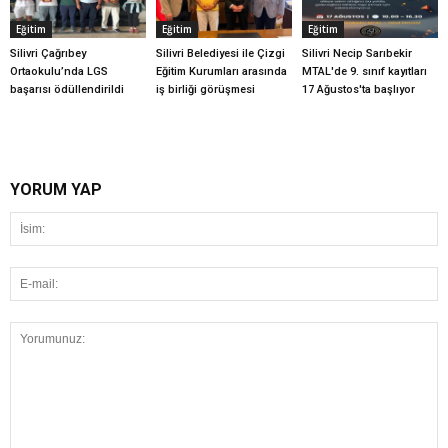
Eğitim
Eğitim
Eğitim
Silivri Çağrıbey
Silivri Belediyesi ile Çizgi
Silivri Necip Sarıbekir
Ortaokulu’nda LGS
Eğitim Kurumları arasında
MTAL'de 9. sınıf kayıtları
başarısı ödüllendirildi
iş birliği görüşmesi
17 Ağustos'ta başlıyor
YORUM YAP