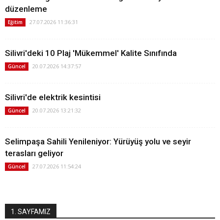
düzenleme
27.07.2026 11:36:31
Eğitim
Silivri'deki 10 Plaj 'Mükemmel' Kalite Sınıfında
20.07.2026 14:37:57
Güncel
Silivri'de elektrik kesintisi
20.07.2026 13:21:32
Güncel
Selimpaşa Sahili Yenileniyor: Yürüyüş yolu ve seyir
terasları geliyor
27.07.2026 11:54:24
Güncel
1. SAYFAMIZ