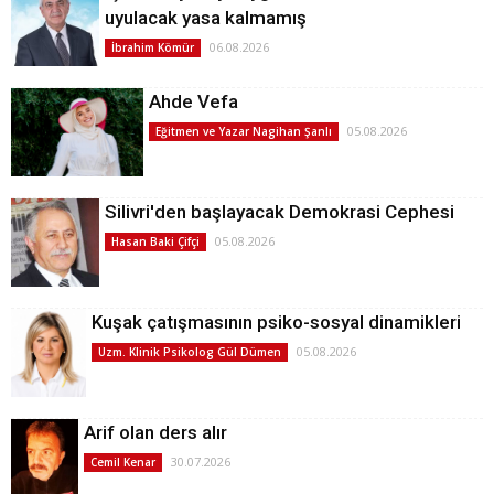
uyulacak yasa kalmamış
06.08.2026
İbrahim Kömür
Ahde Vefa
05.08.2026
Eğitmen ve Yazar Nagihan Şanlı
Silivri'den başlayacak Demokrasi Cephesi
05.08.2026
Hasan Baki Çifçi
Kuşak çatışmasının psiko-sosyal dinamikleri
05.08.2026
Uzm. Klinik Psikolog Gül Dümen
Arif olan ders alır
30.07.2026
Cemil Kenar