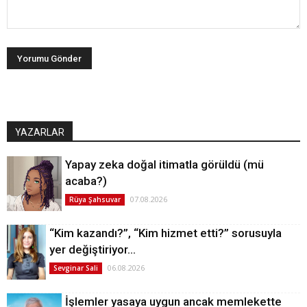
YAZARLAR
Yapay zeka doğal itimatla görüldü (mü
acaba?)
07.08.2026
Rüya Şahsuvar
“Kim kazandı?”, “Kim hizmet etti?” sorusuyla
yer değiştiriyor…
06.08.2026
Sevginar Sali
İşlemler yasaya uygun ancak memlekette