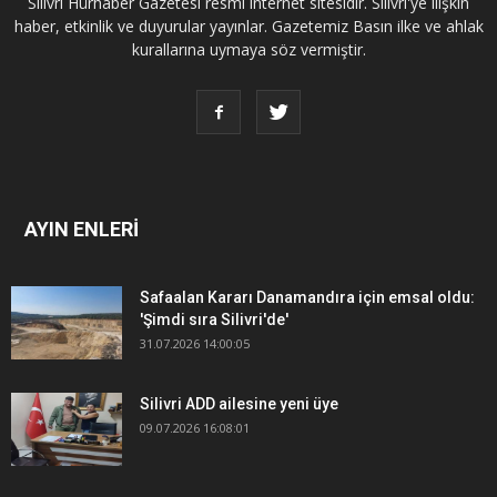
Silivri Hürhaber Gazetesi resmi internet sitesidir. Silivri'ye ilişkin
haber, etkinlik ve duyurular yayınlar. Gazetemiz Basın ilke ve ahlak
kurallarına uymaya söz vermiştir.
AYIN ENLERİ
Safaalan Kararı Danamandıra için emsal oldu:
'Şimdi sıra Silivri'de'
31.07.2026 14:00:05
Silivri ADD ailesine yeni üye
09.07.2026 16:08:01