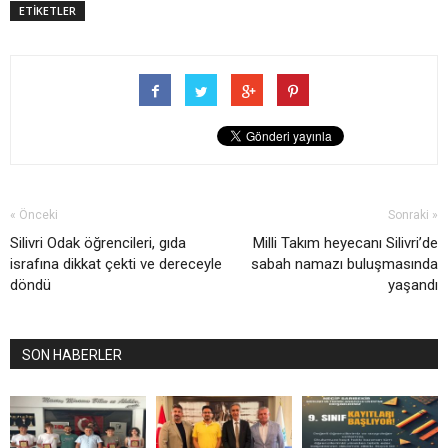
ETİKETLER
« Önceki
Sonraki »
Silivri Odak öğrencileri, gıda
Milli Takım heyecanı Silivri’de
israfına dikkat çekti ve dereceyle
sabah namazı buluşmasında
döndü
yaşandı
SON HABERLER