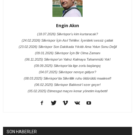
Engin Akın
(18.07.2026) Silivrispor'u kim kurtaracak?
(24.02.2026) Silivrispor İçin Asıl Tehlike: İçerideki sessiz çatlak
(23.02.2026) Silivrispor Son Dakikada Yıkıldı Ama Yolun Sonu Değil
(09.01.2026) Silivrispor İçin Bir Olma Zamanı
(06.11.2025) Silivrispor’un Yalnız Kalmaya Tahammülü Yok!
(09.09.2025) Silivrispor’da lige zorlu başlangıç
(04.07.2025) Silivrispor nereye gidiyor?
(08.03.2025) Silivrispor’da Silivrililik ruhu öldürüldü maalesef!
(06.02.2025) Silivrispor Balıkesir'i ezer geçer!
(05.02.2025) Etimesgut maçını kenar yönetim kaybetti!
SON HABERLER