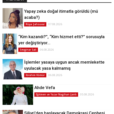
Yapay zeka doğal itimatla görüldü (mü
acaba?)
07.08.2026
Rüya Şahsuvar
“Kim kazandı?”, “Kim hizmet etti?” sorusuyla
yer değiştiriyor…
06.08.2026
Sevginar Sali
İşlemler yasaya uygun ancak memlekette
uyulacak yasa kalmamış
06.08.2026
İbrahim Kömür
Ahde Vefa
05.08.2026
Eğitmen ve Yazar Nagihan Şanlı
Silivri'den başlayacak Demokrasi Cephesi