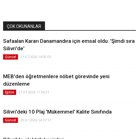
ÇOK OKUNANLAR
Safaalan Kararı Danamandıra için emsal oldu: 'Şimdi sıra
Silivri'de'
31.07.2026 14:00:05
Güncel
MEB'den öğretmenlere nöbet görevinde yeni
düzenleme
27.07.2026 11:36:31
Eğitim
Silivri'deki 10 Plaj 'Mükemmel' Kalite Sınıfında
20.07.2026 14:37:57
Güncel