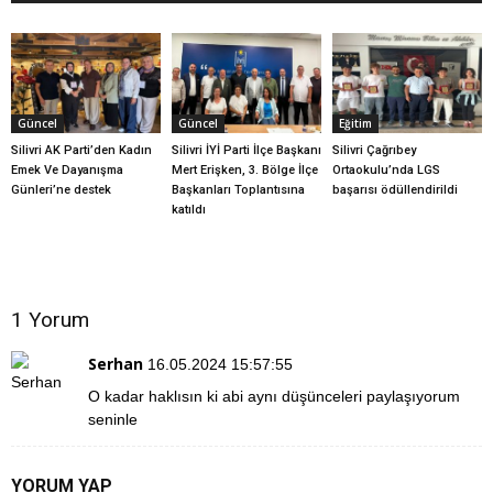
Güncel
Güncel
Eğitim
Silivri AK Parti’den Kadın
Silivri İYİ Parti İlçe Başkanı
Silivri Çağrıbey
Emek Ve Dayanışma
Mert Erişken, 3. Bölge İlçe
Ortaokulu’nda LGS
Günleri’ne destek
Başkanları Toplantısına
başarısı ödüllendirildi
katıldı
1 Yorum
Serhan
16.05.2024 15:57:55
O kadar haklısın ki abi aynı düşünceleri paylaşıyorum
seninle
YORUM YAP