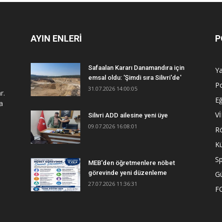
AYIN ENLERİ
P
Safaalan Kararı Danamandıra için
Y
emsal oldu: 'Şimdi sıra Silivri'de'
Po
31.07.2026 14:00:05
r.
Eğ
a
V
Silivri ADD ailesine yeni üye
09.07.2026 16:08:01
R
Kü
S
MEB'den öğretmenlere nöbet
görevinde yeni düzenleme
G
27.07.2026 11:36:31
F