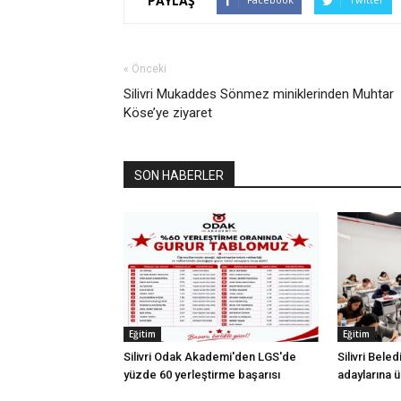
PAYLAŞ
« Önceki
Silivri Mukaddes Sönmez miniklerinden Muhtar
Köse’ye ziyaret
SON HABERLER
Eğitim
Eğitim
Silivri Odak Akademi'den LGS'de
Silivri Bele
yüzde 60 yerleştirme başarısı
adaylarına ü