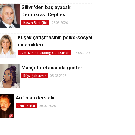
Silivri'den başlayacak
Demokrasi Cephesi
05.08.2026
Hasan Baki Çifçi
Kuşak çatışmasının psiko-sosyal
dinamikleri
05.08.2026
Uzm. Klinik Psikolog Gül Dümen
Manşet defansında gösteri
05.08.2026
Rüya Şahsuvar
Arif olan ders alır
30.07.2026
Cemil Kenar