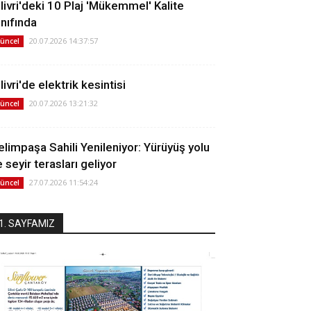
ilivri'deki 10 Plaj 'Mükemmel' Kalite
ınıfında
20.07.2026 14:37:57
üncel
livri'de elektrik kesintisi
20.07.2026 13:21:32
üncel
elimpaşa Sahili Yenileniyor: Yürüyüş yolu
 seyir terasları geliyor
27.07.2026 11:54:24
üncel
1. SAYFAMIZ