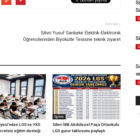
S
S
G
Sonraki »
Silivri Yusuf Sarıbekir Elektrik-Elektronik
Si
Öğrencilerinden Biyokütle Tesisine teknik ziyaret
G
S
ve
G
Eğitim
diyesi’nden LGS ve YKS
Silivri İBB Abdülezel Paşa Ortaokulu
cretsiz eğitim desteği
LGS gurur tablosunu paylaştı