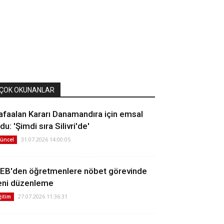
ÇOK OKUNANLAR
afaalan Kararı Danamandıra için emsal
du: 'Şimdi sıra Silivri'de'
31.07.2026 14:00:05
üncel
EB'den öğretmenlere nöbet görevinde
eni düzenleme
27.07.2026 11:36:31
ğitim