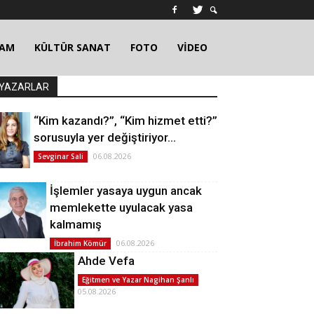
ŞAM
KÜLTÜR SANAT
FOTO
VİDEO
YAZARLAR
“Kim kazandı?”, “Kim hizmet etti?”
sorusuyla yer değiştiriyor…
06.08.2026
Sevginar Sali
İşlemler yasaya uygun ancak
memlekette uyulacak yasa
kalmamış
06.08.2026
İbrahim Kömür
Ahde Vefa
Eğitmen ve Yazar Nagihan Şanlı
05.08.2026