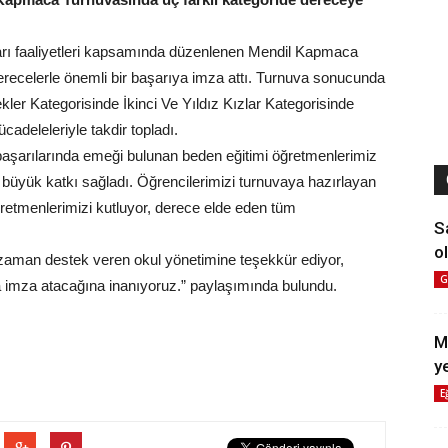
arı faaliyetleri kapsamında düzenlenen Mendil Kapmaca
 derecelerle önemli bir başarıya imza attı. Turnuva sonucunda
kler Kategorisinde İkinci Ve Yıldız Kızlar Kategorisinde
cadeleleriyle takdir topladı.
başarılarında emeği bulunan beden eğitimi öğretmenlerimiz
arı büyük katkı sağladı. Öğrencilerimizi turnuvaya hazırlayan
retmenlerimizi kutluyor, derece elde eden tüm
S
ol
 zaman destek veren okul yönetimine teşekkür ediyor,
G
ara imza atacağına inanıyoruz.” paylaşımında bulundu.
M
y
E