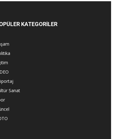
OPÜLER KATEGORİLER
aşam
litika
itim
İDEO
öportaj
ltür Sanat
por
üncel
OTO