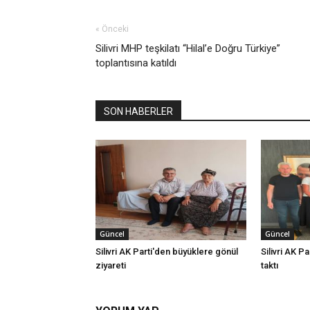
« Önceki
Silivri MHP teşkilatı “Hilal’e Doğru Türkiye”
toplantısına katıldı
SON HABERLER
Güncel
Güncel
Silivri AK Parti'den büyüklere gönül
Silivri AK Pa
ziyareti
taktı