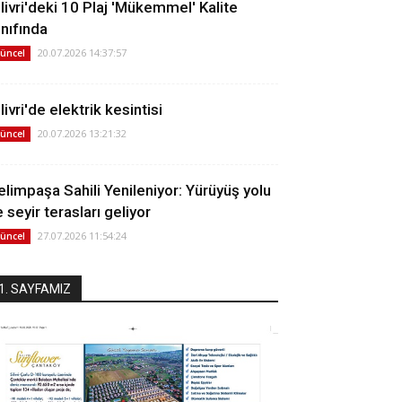
ilivri'deki 10 Plaj 'Mükemmel' Kalite
ınıfında
20.07.2026 14:37:57
üncel
livri'de elektrik kesintisi
20.07.2026 13:21:32
üncel
elimpaşa Sahili Yenileniyor: Yürüyüş yolu
 seyir terasları geliyor
27.07.2026 11:54:24
üncel
1. SAYFAMIZ