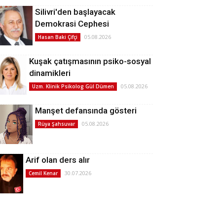
Silivri'den başlayacak
Demokrasi Cephesi
05.08.2026
Hasan Baki Çifçi
Kuşak çatışmasının psiko-sosyal
dinamikleri
05.08.2026
Uzm. Klinik Psikolog Gül Dümen
Manşet defansında gösteri
05.08.2026
Rüya Şahsuvar
Arif olan ders alır
30.07.2026
Cemil Kenar