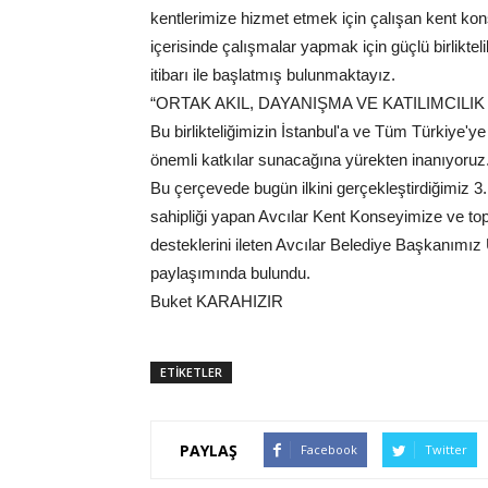
kentlerimize hizmet etmek için çalışan kent konse
içerisinde çalışmalar yapmak için güçlü birliktel
itibarı ile başlatmış bulunmaktayız.
“ORTAK AKIL, DAYANIŞMA VE KATILIMCILI
Bu birlikteliğimizin İstanbul'a ve Tüm Türkiye'
önemli katkılar sunacağına yürekten inanıyoruz
Bu çerçevede bugün ilkini gerçekleştirdiğimiz 3
sahipliği yapan Avcılar Kent Konseyimize ve to
desteklerini ileten Avcılar Belediye Başkanımı
paylaşımında bulundu.
Buket KARAHIZIR
ETİKETLER
PAYLAŞ
Facebook
Twitter