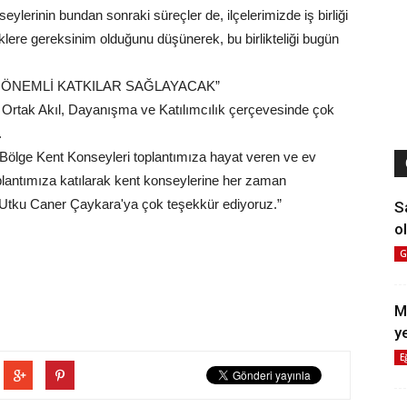
ylerinin bundan sonraki süreçler de, ilçelerimizde iş birliği
iklere gereksinim olduğunu düşünerek, bu birlikteliği bugün
K ÖNEMLİ KATKILAR SAĞLAYACAK”
ye Ortak Akıl, Dayanışma ve Katılımcılık çerçevesinde çok
.
.Bölge Kent Konseyleri toplantımıza hayat veren ve ev
plantımıza katılarak kent konseylerine her zaman
z Utku Caner Çaykara'ya çok teşekkür ediyoruz.”
S
ol
G
M
y
E