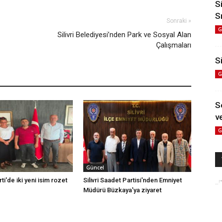
S
S
Sonraki »
G
Silivri Belediyesi’nden Park ve Sosyal Alan
Çalışmaları
Si
G
S
ve
G
Güncel
rti'de iki yeni isim rozet
Silivri Saadet Partisi'nden Emniyet
Müdürü Büzkaya'ya ziyaret