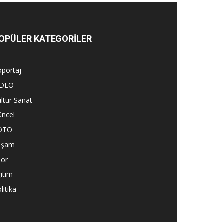
OPÜLER KATEGORİLER
öportaj
İDEO
ltür Sanat
üncel
OTO
aşam
por
itim
litika