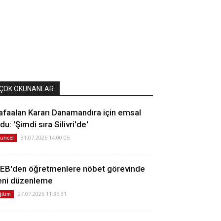
ÇOK OKUNANLAR
afaalan Kararı Danamandıra için emsal
du: 'Şimdi sıra Silivri'de'
31.07.2026 14:00:05
üncel
EB'den öğretmenlere nöbet görevinde
eni düzenleme
27.07.2026 11:36:31
ğitim