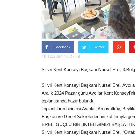
Facebook
Twitter
10.12.2024 10:27:58
Silivri Kent Konseyi Başkanı Nursel Erel, 3.Bölg
Silivri Kent Konseyi Başkanı Nursel Erel, Avcı
Aralık 2024 Pazar günü Avcılar Kent Konseyi'ni
toplantısında hazır bulundu.
Toplantıların birincisi Avcılar, Arnavutköy, Bey
Başkan ve Genel Sekreterlerinin katılımıyla gerç
EREL: GÜÇLÜ BİRLİKTELİĞİMİZİ BAŞLATTI
Silivri Kent Konseyi Başkanı Nursel Erel, “Ortak 