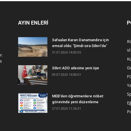
AYIN ENLERİ
P
Safaalan Kararı Danamandıra için
R
emsal oldu: 'Şimdi sıra Silivri'de'
V
31.07.2026 14:00:05
r.
Kü
a
G
Silivri ADD ailesine yeni üye
09.07.2026 16:08:01
F
Y
S
MEB'den öğretmenlere nöbet
görevinde yeni düzenleme
Eğ
27.07.2026 11:36:31
Po