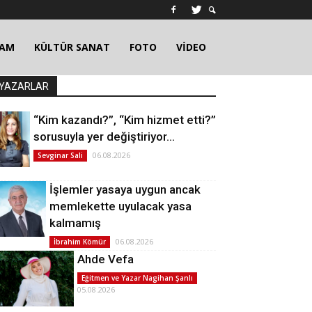
ŞAM
KÜLTÜR SANAT
FOTO
VİDEO
YAZARLAR
“Kim kazandı?”, “Kim hizmet etti?”
sorusuyla yer değiştiriyor…
06.08.2026
Sevginar Sali
İşlemler yasaya uygun ancak
memlekette uyulacak yasa
kalmamış
06.08.2026
İbrahim Kömür
Ahde Vefa
Eğitmen ve Yazar Nagihan Şanlı
05.08.2026