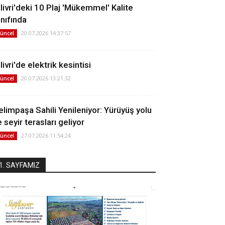
ilivri'deki 10 Plaj 'Mükemmel' Kalite
ınıfında
20.07.2026 14:37:57
üncel
livri'de elektrik kesintisi
20.07.2026 13:21:32
üncel
elimpaşa Sahili Yenileniyor: Yürüyüş yolu
 seyir terasları geliyor
27.07.2026 11:54:24
üncel
1. SAYFAMIZ