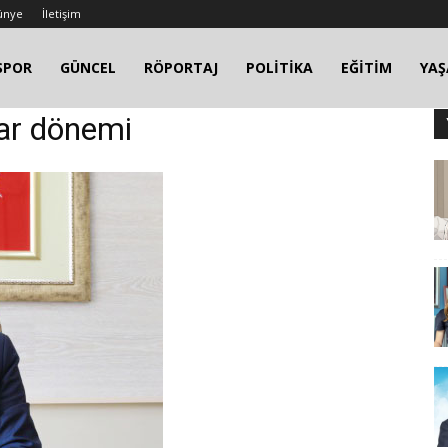
ünye
İletişim
SPOR
GÜNCEL
RÖPORTAJ
POLİTİKA
EĞİTİM
YA
tar dönemi