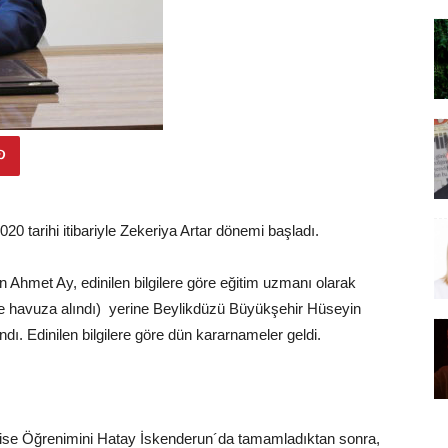
020 tarihi itibariyle Zekeriya Artar dönemi başladı.
ten Ahmet Ay, edinilen bilgilere göre eğitim uzmanı olarak
i ile havuza alındı) yerine Beylikdüzü Büyükşehir Hüseyin
dı. Edinilen bilgilere göre dün kararnameler geldi.
 Lise Öğrenimini Hatay İskenderun´da tamamladıktan sonra,