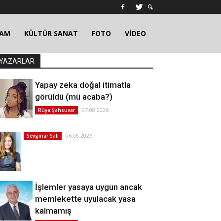
ŞAM
KÜLTÜR SANAT
FOTO
VİDEO
YAZARLAR
Yapay zeka doğal itimatla
görüldü (mü acaba?)
07.08.2026
Rüya Şahsuvar
06.08.2026
Sevginar Sali
İşlemler yasaya uygun ancak
memlekette uyulacak yasa
kalmamış