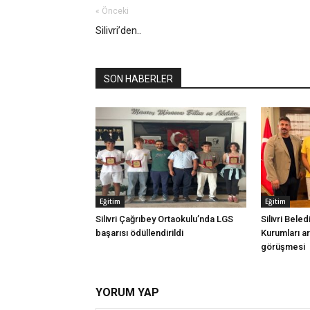
« Önceki
Silivri’den..
SON HABERLER
Eğitim
Eğitim
Silivri Çağrıbey Ortaokulu’nda LGS
Silivri Beled
başarısı ödüllendirildi
Kurumları ara
görüşmesi
YORUM YAP