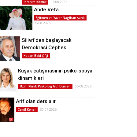
06.08.2026
İbrahim Kömür
Ahde Vefa
Eğitmen ve Yazar Nagihan Şanlı
05.08.2026
Silivri'den başlayacak
Demokrasi Cephesi
Hasan Baki Çifçi
Kuşak çatışmasının psiko-sosyal
dinamikleri
05.08.2026
Uzm. Klinik Psikolog Gül Dümen
Arif olan ders alır
30.07.2026
Cemil Kenar