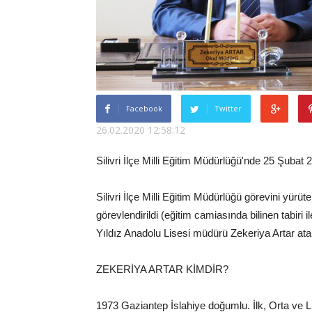
Facebook
Twitter
26.02.2020 12:58:12
Silivri İlçe Milli Eğitim Müdürlüğü'nde 25 Şubat 2
Silivri İlçe Milli Eğitim Müdürlüğü görevini yürü
görevlendirildi (eğitim camiasında bilinen tabir
Yıldız Anadolu Lisesi müdürü Zekeriya Artar atan
ZEKERİYA ARTAR KİMDİR?
1973 Gaziantep İslahiye doğumlu. İlk, Orta ve