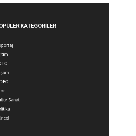
OPÜLER KATEGORİLER
öportaj
itim
OTO
aşam
İDEO
por
ltür Sanat
litika
üncel