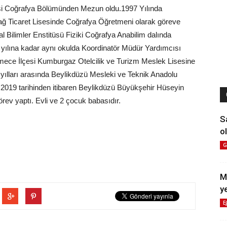
tesi Coğrafya Bölümünden Mezun oldu.1997 Yılında
Ticaret Lisesinde Coğrafya Öğretmeni olarak göreve
al Bilimler Enstitüsü Fiziki Coğrafya Anabilim dalında
yılına kadar aynı okulda Koordinatör Müdür Yardımcısı
kmece İlçesi Kumburgaz Otelcilik ve Turizm Meslek Lisesine
ılları arasında Beylikdüzü Mesleki ve Teknik Anadolu
.2019 tarihinden itibaren Beylikdüzü Büyükşehir Hüseyin
rev yaptı. Evli ve 2 çocuk babasıdır.
S
ol
G
M
y
E