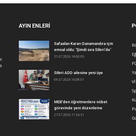
AYIN ENLERİ
P
Safaalan Kararı Danamandıra için
R
emsal oldu: 'Şimdi sıra Silivri'de'
Eğ
31.07.2026 14:00:05
r.
F
a
Y
Silivri ADD ailesine yeni üye
09.07.2026 16:08:01
V
S
Kü
MEB'den öğretmenlere nöbet
görevinde yeni düzenleme
Po
27.07.2026 11:36:31
G