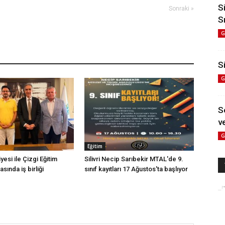
S
Sonraki »
S
G
Si
G
S
ve
G
Eğitim
iyesi ile Çizgi Eğitim
Silivri Necip Sarıbekir MTAL'de 9.
sında iş birliği
sınıf kayıtları 17 Ağustos'ta başlıyor