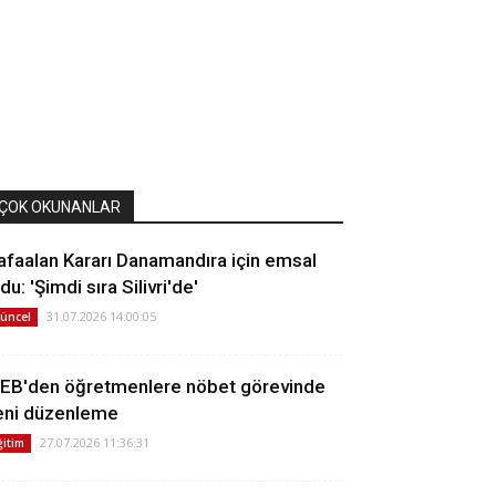
ÇOK OKUNANLAR
afaalan Kararı Danamandıra için emsal
du: 'Şimdi sıra Silivri'de'
31.07.2026 14:00:05
üncel
EB'den öğretmenlere nöbet görevinde
eni düzenleme
27.07.2026 11:36:31
ğitim