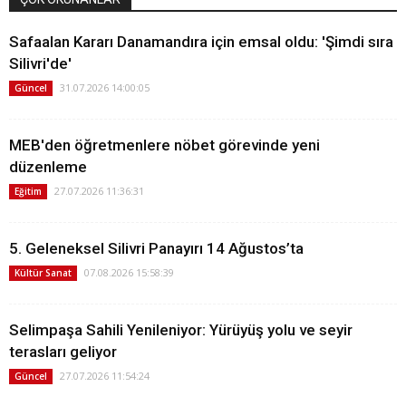
Safaalan Kararı Danamandıra için emsal oldu: 'Şimdi sıra
Silivri'de'
31.07.2026 14:00:05
Güncel
MEB'den öğretmenlere nöbet görevinde yeni
düzenleme
27.07.2026 11:36:31
Eğitim
5. Geleneksel Silivri Panayırı 14 Ağustos’ta
07.08.2026 15:58:39
Kültür Sanat
Selimpaşa Sahili Yenileniyor: Yürüyüş yolu ve seyir
terasları geliyor
27.07.2026 11:54:24
Güncel