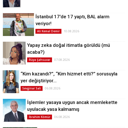
İstanbul 17’de 17 yaptı, BAL alarm
veriyor!
10.08.2026
Ali Kemal Demir
Yapay zeka doğal itimatla görüldü (mü
acaba?)
07.08.2026
Rüya Şahsuvar
“Kim kazandı?”, “Kim hizmet etti?” sorusuyla
yer değiştiriyor…
06.08.2026
Sevginar Sali
İşlemler yasaya uygun ancak memlekette
uyulacak yasa kalmamış
06.08.2026
İbrahim Kömür