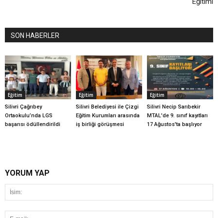
Eğitimi
SON HABERLER
Eğitim
Eğitim
Eğitim
Silivri Çağrıbey
Silivri Belediyesi ile Çizgi
Silivri Necip Sarıbekir
Ortaokulu’nda LGS
Eğitim Kurumları arasında
MTAL'de 9. sınıf kayıtları
başarısı ödüllendirildi
iş birliği görüşmesi
17 Ağustos'ta başlıyor
YORUM YAP