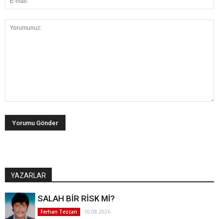
YAZARLAR
SALAH BİR RİSK Mİ?
10.08.2026
Ferhan Tezcan