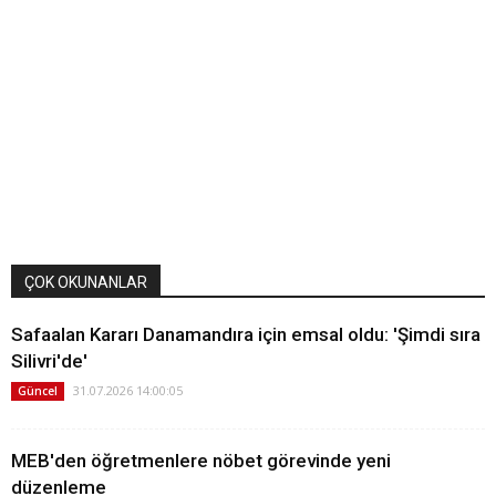
ÇOK OKUNANLAR
Safaalan Kararı Danamandıra için emsal oldu: 'Şimdi sıra
Silivri'de'
31.07.2026 14:00:05
Güncel
MEB'den öğretmenlere nöbet görevinde yeni
düzenleme