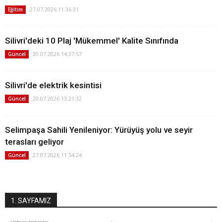
27.07.2026 11:36:31
Eğitim
Silivri'deki 10 Plaj 'Mükemmel' Kalite Sınıfında
20.07.2026 14:37:57
Güncel
Silivri'de elektrik kesintisi
20.07.2026 13:21:32
Güncel
Selimpaşa Sahili Yenileniyor: Yürüyüş yolu ve seyir
terasları geliyor
27.07.2026 11:54:24
Güncel
1. SAYFAMIZ