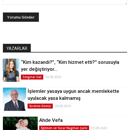
YAZARLAR
“Kim kazandı?”, “Kim hizmet etti?” sorusuyla
yer değiştiriyor…
06.08.2026
Sevginar Sali
İşlemler yasaya uygun ancak memlekette
uyulacak yasa kalmamış
06.08.2026
İbrahim Kömür
Ahde Vefa
05.08.2026
Eğitmen ve Yazar Nagihan Şanlı