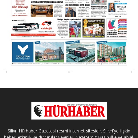
Silivri Hürhaber Gazetesi resmi internet sitesidir. Silivri'ye ilişkin
haber, etkinlik ve duyurular yayınlar. Gazetemiz Basın ilke ve ahlak