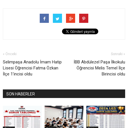
« Önceki
Sonraki »
Selimpaşa Anadolu İmam Hatip
İBB Abdülezel Paşa İlkokulu
Lisesi Öğrencisi Fatma Özkan
Öğrencisi Melis Temel İlçe
İlçe 1’incisi oldu
Birincisi oldu
SON HABERLER