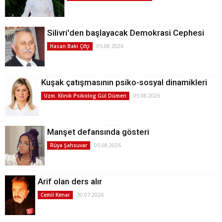
Silivri'den başlayacak Demokrasi Cephesi
05.08.2026
Hasan Baki Çifçi
Kuşak çatışmasının psiko-sosyal dinamikleri
05.08.2026
Uzm. Klinik Psikolog Gül Dümen
Manşet defansında gösteri
05.08.2026
Rüya Şahsuvar
Arif olan ders alır
30.07.2026
Cemil Kenar