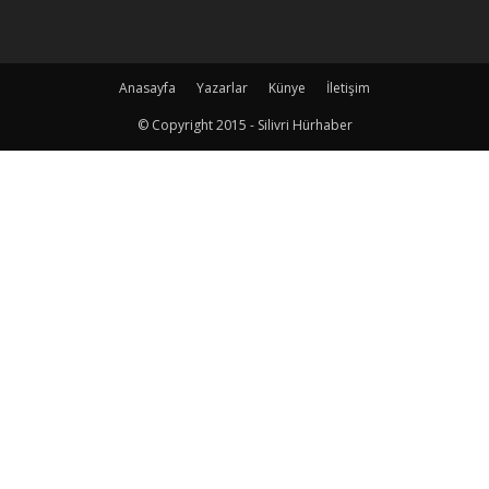
Anasayfa
Yazarlar
Künye
İletişim
© Copyright 2015 - Silivri Hürhaber