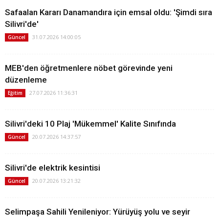
Safaalan Kararı Danamandıra için emsal oldu: 'Şimdi sıra
Silivri'de'
31.07.2026 14:00:05
Güncel
MEB'den öğretmenlere nöbet görevinde yeni
düzenleme
27.07.2026 11:36:31
Eğitim
Silivri'deki 10 Plaj 'Mükemmel' Kalite Sınıfında
20.07.2026 14:37:57
Güncel
Silivri'de elektrik kesintisi
20.07.2026 13:21:32
Güncel
Selimpaşa Sahili Yenileniyor: Yürüyüş yolu ve seyir