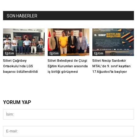
SON HABERLER
Eğitim
Eğitim
Eğitim
Silivri Çağrıbey
Silivri Belediyesi ile Çizgi
Silivri Necip Sarıbekir
Ortaokulu’nda LGS
Eğitim Kurumları arasında
MTAL'de 9. sınıf kayıtları
başarısı ödüllendirildi
iş birliği görüşmesi
17 Ağustos'ta başlıyor
YORUM YAP