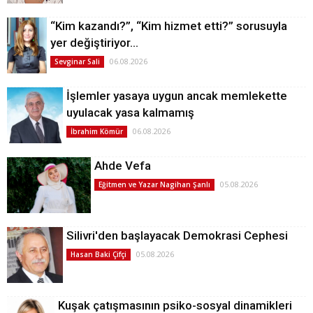
“Kim kazandı?”, “Kim hizmet etti?” sorusuyla
yer değiştiriyor…
06.08.2026
Sevginar Sali
İşlemler yasaya uygun ancak memlekette
uyulacak yasa kalmamış
06.08.2026
İbrahim Kömür
Ahde Vefa
05.08.2026
Eğitmen ve Yazar Nagihan Şanlı
Silivri'den başlayacak Demokrasi Cephesi
05.08.2026
Hasan Baki Çifçi
Kuşak çatışmasının psiko-sosyal dinamikleri